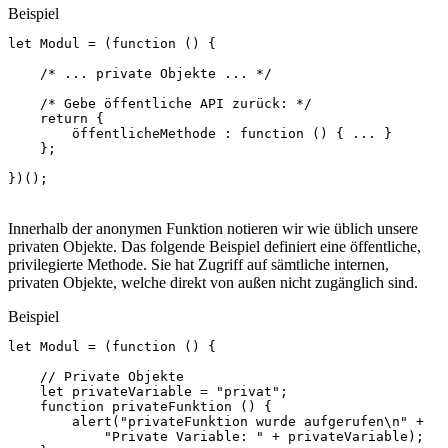
Beispiel
let
Modul
=
(
function
()
{
/* ... private Objekte ... */
/* Gebe öffentliche API zurück: */
return
{
öffentlicheMethode
:
function
()
{
...
}
};
})();
Innerhalb der anonymen Funktion notieren wir wie üblich unsere
privaten Objekte. Das folgende Beispiel definiert eine öffentliche,
privilegierte Methode. Sie hat Zugriff auf sämtliche internen,
privaten Objekte, welche direkt von außen nicht zugänglich sind.
Beispiel
let
Modul
=
(
function
()
{
// Private Objekte
let
privateVariable
=
"privat"
;
function
privateFunktion
()
{
alert
(
"privateFunktion wurde aufgerufen\n"
+
"Private Variable: "
+
privateVariable
);