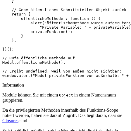
}
// Gebe öffentliches Schnittstellen-Objekt zurück
return
{
öffentlicheMethode
:
function
()
{
alert
(
"öffentlicheMethode wurde aufgerufen\
"Private Variable: "
+
privateVariable
)
privateFunktion
();
}
};
})();
// Rufe öffentliche Methode auf
Modul
.
öffentlicheMethode
();
// Ergibt undefined, weil von außen nicht sichtbar:
window
.
alert
(
"Modul.privateFunktion von außerhalb: "
+
Information
Module können Sie mit einem
in einem Namensraum
Object
gruppieren.
Da die privilegierten Methoden innerhalb des Funktions-Scope
notiert werden, haben sie darauf Zugriff. Das liegt daran, dass sie
Closures
sind.
Es ist natürlich möglich, solche Module nicht direkt als globale