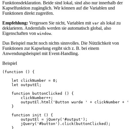
Funktionsdeklaration. Beide sind lokal, sind also nur innerhalb der
Kapselfunktion zugänglich. Wir können auf die Variablen und
Funktionen direkt zugreifen.
Empfehlung:
Vergessen Sie nicht, Variablen mit
als lokal zu
var
deklarieren. Andernfalls werden sie automatisch global, also
Eigenschaften von
.
window
Das Beispiel macht noch nichts sinnvolles. Die Nützlichkeit von
Funktionen zur Kapselung ergibt sich z. B. bei einem
Anwendungsbeispiel mit Event-Handling.
Beispiel
(
function
()
{
let
clickNumber
=
0
;
let
outputEl
;
function
buttonClicked
()
{
clickNumber
++
;
outputEl
.
html
(
'Button wurde '
+
clickNumber
+
'
}
function
init
()
{
outputEl
=
jQuery
(
'#output'
);
jQuery
(
'#button'
).
click
(
buttonClicked
);
}