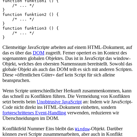
function
funktion1
()
{
/* ... */
}
function
funktion2
()
{
/* ... */
}
function
funktion3
()
{
/* ... */
}
Clientseitige JavaScripte arbeiten auf einem HTML-Dokument, auf
das es über das
DOM
zugreift. Ferner operiert es im Kontext des
sogenannten globalen Objektes. Das ist in JavaScript das window-
Objekt, welches den obersten Namensraum bereitstellt. Sowohl das
globale Objekt als auch das DOM teilt es sich mit anderen Scripten.
Diese »öffentlichen Güter« darf kein Script für sich alleine
beanspruchen.
Wenn Scripte unterschiedlicher Herkunft zusammenkommen, kann
das schnell zu Konflikten führen. Die Vermeidung von Konflikten
setzt bereits beim
Unobtrusive JavaScript
an: Indem wir JavaScript-
Code nicht direkt ins HTML-Dokument einbetten, sondern
fortgeschrittenes Event-Handling
verwenden, reduzieren wir
Überschneidungen im DOM.
Konfliktfeld Nummer Eins bleibt das
-Objekt. Darüber
Window
können zwei Scripte zusammenarbeiten, aber auch in Konflikt