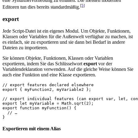
eine Syntaxhervorhebung zu erhalten. Die meisten modernen
[5
]
Editoren tun dies bereits standardmäßig.
export
Jede Script-Datei ist ein eigenes Modul. Um Objekte, Funktionen,
Klassen oder Variablen für die Außenwelt verfügbar zu machen, ist
es einfach, sie zu exportieren und sie dann bei Bedarf in andere
Dateien zu importieren.
Sie können Objekte, Funktionen, Klassen oder Variablen
exportieren, indem Sie das Schlüsselwort
export
vor der
Variablendeklaration verwenden. Auf die gleiche Weise können Sie
auch eine Funktion und eine Klasse exportieren.
// export features declared elsewhere
export
{
myFunction2
,
myVariable2
};
// export individual features (can export var, let, co
export
let
myVariable
=
Math
.
sqrt
(
2
);
export
function
myFunction
()
{
// …
}
Exportieren mit einem Alias