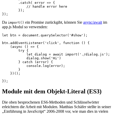
.
catch
(
error
=>
{
// handle error here
});
});
Da
ein Promise zurückgibt, können Sie
async/await
im
import()
app.js Modul so verwenden:
let
btn
=
document
.
querySelector
(
'#show'
);
btn
.
addEventListener
(
'click'
,
function
()
{
(
async
()
=>
{
try
{
let
dialog
=
await
import
(
'./dialog.js'
);
dialog
.
show
(
'Hi'
)
}
catch
(
error
)
{
console
.
log
(
error
);
}
})();
});
Module mit dem Objekt-Literal (ES3)
Die oben besprochenen ES6-Methoden und Schlüsselwörter
erleichtern die Arbeit mit Modulen. Matthias Schäfer stellte in seiner
„Einführung in JavaScript“ 2006-2008 vor, wie man dies in vielen