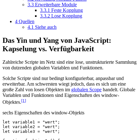
3.3
Erweiterbare Module
3.3.1
Feste Kopplung
3.3.2
Lose Kopplung
4
Quellen
4.1
Siehe auch
Das Yin und Yang von JavaScript:
Kapselung vs. Verfügbarkeit
Zahlreiche Scripte im Netz sind eine lose, unstrukturierte Sammlung
von dutzenden globalen Variablen und Funktionen.
Solche Scripte sind nur bedingt konfigurierbar, anpassbar und
erweiterbar. Am schwersten wiegt jedoch, dass es sich um eine
große Zahl von losen Objekten im
globalen Scope
handelt. Globale
Variablen und Funktionen sind Eigenschaften des window-
[1
]
Objektes.
sechs Eigenschaften des window-Objekts
let
variable1
=
"wert"
;
let
variable2
=
"wert"
;
let
variable3
=
"wert"
;