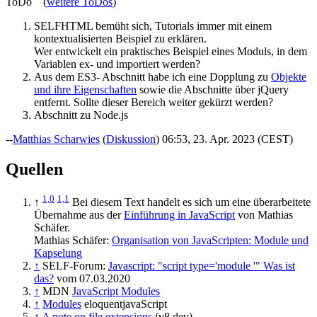
ToDo (
weitere ToDos
)
SELFHTML bemüht sich, Tutorials immer mit einem
kontextualisierten Beispiel zu erklären.
Wer entwickelt ein praktisches Beispiel eines Moduls, in dem
Variablen ex- und importiert werden?
Aus dem ES3- Abschnitt habe ich eine Dopplung zu
Objekte
und ihre Eigenschaften
sowie die Abschnitte über jQuery
entfernt. Sollte dieser Bereich weiter gekürzt werden?
Abschnitt zu Node.js
--
Matthias Scharwies
(
Diskussion
) 06:53, 23. Apr. 2023 (CEST)
Quellen
1,0
1,1
↑
Bei diesem Text handelt es sich um eine überarbeitete
Übernahme aus der
Einführung in JavaScript
von Mathias
Schäfer.
Mathias Schäfer:
Organisation von JavaScripten: Module und
Kapselung
↑
SELF-Forum:
Javascript: "script type='module '" Was ist
das?
vom 07.03.2020
↑
MDN
JavaScript Modules
↑
Modules
eloquentjavaScript
↑
A note on file extensions
(v8.dev)