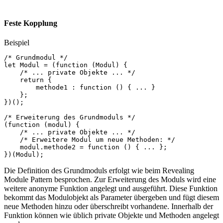
Feste Kopplung
Beispiel
/* Grundmodul */
let
Modul
=
(
function
(
Modul
)
{
/* ... private Objekte ... */
return
{
methode1
:
function
()
{
...
}
};
})();
/* Erweiterung des Grundmoduls */
(
function
(
modul
)
{
/* ... private Objekte ... */
/* Erweitere Modul um neue Methoden: */
modul
.
methode2
=
function
()
{
...
};
})(
Modul
);
Die Definition des Grundmoduls erfolgt wie beim Revealing
Module Pattern besprochen. Zur Erweiterung des Moduls wird eine
weitere anonyme Funktion angelegt und ausgeführt. Diese Funktion
bekommt das Modulobjekt als Parameter übergeben und fügt diesem
neue Methoden hinzu oder überschreibt vorhandene. Innerhalb der
Funktion können wie üblich private Objekte und Methoden angelegt