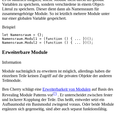
Variablen zu speichern, sondern verschiedene in einem Object-
Literal zu speichern. Dieser dient dann als Namensraum für
zusammengehörige Module. So ist letztlich mehrere Module unter
nur einer globalen Variable gespeichert.
Beispiel
let
Namensraum
=
{};
Namensraum
.
Modul1
=
(
function
()
{
...
})();
Namensraum
.
Modul2
=
(
function
()
{
...
})();
Erweiterbare Module
Information
Module nachträglich zu erweitern ist möglich, allerdings haben die
einzelnen Teile keinen Zugriff auf die privaten Objekte der anderen
Teilmodule.
Ben Cherry schlägt eine
Erweiterbarkeit von Modulen
auf Basis des
[7
]
Revealing Module Patterns vor
. Er unterscheidet zwischen fester
und lockerer Kopplung der Teile. Das heißt, entweder setzt ein
Aufbaumodul ein Basismodul zwingend voraus. Oder beide Module
ergänzen sich gegenseitig, sind aber auch separat funktionsfähig.