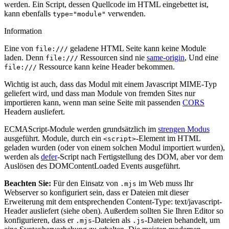
werden. Ein Script, dessen Quellcode im HTML eingebettet ist,
kann ebenfalls
verwenden.
type="module"
Information
Eine von
geladene HTML Seite kann keine Module
file:///
laden. Denn
Ressourcen sind nie
same-origin
, Und eine
file:///
Ressource kann keine Header bekommen.
file:///
Wichtig ist auch, dass das Modul mit einem Javascript MIME-Typ
geliefert wird, und dass man Module von fremden Sites nur
importieren kann, wenn man seine Seite mit passenden
CORS
Headern ausliefert.
ECMAScript-Module werden grundsätzlich im
strengen Modus
ausgeführt. Module, durch ein
-Element im HTML
<script>
geladen wurden (oder von einem solchen Modul importiert wurden),
werden als
defer
-Script nach Fertigstellung des DOM, aber vor dem
Auslösen des DOMContentLoaded Events ausgeführt.
Beachten Sie:
Für den Einsatz von
im Web muss Ihr
.mjs
Webserver so konfiguriert sein, dass er Dateien mit dieser
Erweiterung mit dem entsprechenden Content-Type: text/javascript-
Header ausliefert (siehe oben). Außerdem sollten Sie Ihren Editor so
konfigurieren, dass er
-Dateien als
-Dateien behandelt, um
.mjs
.js