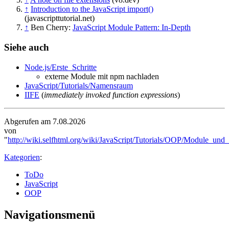
↑
Introduction to the JavaScript import()
(javascripttutorial.net)
↑
Ben Cherry:
JavaScript Module Pattern: In-Depth
Siehe auch
Node.js/Erste_Schritte
externe Module mit npm nachladen
JavaScript/Tutorials/Namensraum
IIFE
(
immediately invoked function expressions
)
Abgerufen am 7.08.2026
von
"
http://wiki.selfhtml.org/wiki/JavaScript/Tutorials/OOP/Module_un
Kategorien
:
ToDo
JavaScript
OOP
Navigationsmenü