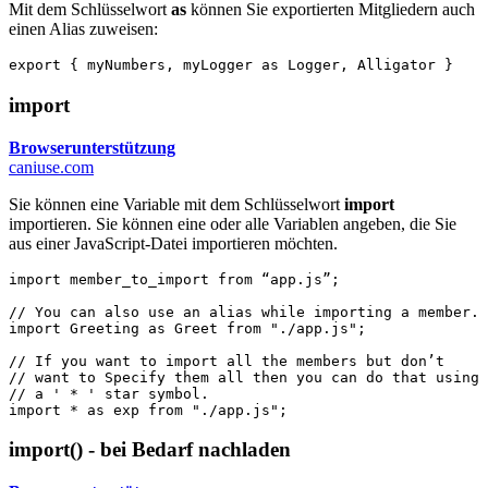
Mit dem Schlüsselwort
as
können Sie exportierten Mitgliedern auch
einen Alias zuweisen:
export
{
myNumbers
,
myLogger
as
Logger
,
Alligator
}
import
Browserunterstützung
caniuse.com
Sie können eine Variable mit dem Schlüsselwort
import
importieren. Sie können eine oder alle Variablen angeben, die Sie
aus einer JavaScript-Datei importieren möchten.
import
member_to_import
from
“
app
.
js
”
;
// You can also use an alias while importing a member.
import
Greeting
as
Greet
from
"./app.js"
;
// If you want to import all the members but don’t
// want to Specify them all then you can do that using
// a ' * ' star symbol.
import
*
as
exp
from
"./app.js"
;
import() - bei Bedarf nachladen