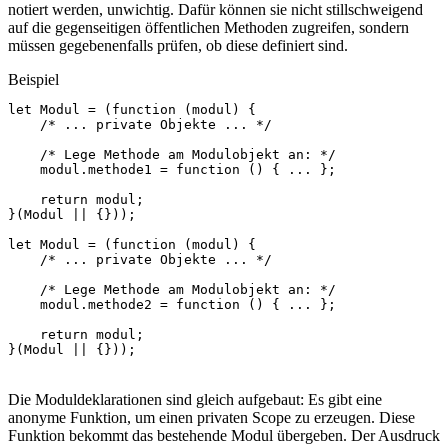
notiert werden, unwichtig. Dafür können sie nicht stillschweigend
auf die gegenseitigen öffentlichen Methoden zugreifen, sondern
müssen gegebenenfalls prüfen, ob diese definiert sind.
Beispiel
let
Modul
=
(
function
(
modul
)
{
/* ... private Objekte ... */
/* Lege Methode am Modulobjekt an: */
modul
.
methode1
=
function
()
{
...
};
return
modul
;
}(
Modul
||
{}));
let
Modul
=
(
function
(
modul
)
{
/* ... private Objekte ... */
/* Lege Methode am Modulobjekt an: */
modul
.
methode2
=
function
()
{
...
};
return
modul
;
}(
Modul
||
{}));
Die Moduldeklarationen sind gleich aufgebaut: Es gibt eine
anonyme Funktion, um einen privaten Scope zu erzeugen. Diese
Funktion bekommt das bestehende Modul übergeben. Der Ausdruck