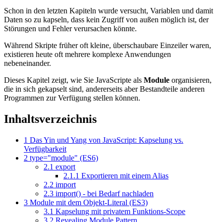
Schon in den letzten Kapiteln wurde versucht, Variablen und damit
Daten so zu kapseln, dass kein Zugriff von außen möglich ist, der
Störungen und Fehler verursachen könnte.
Während Skripte früher oft kleine, überschaubare Einzeiler waren,
existieren heute oft mehrere komplexe Anwendungen
nebeneinander.
Dieses Kapitel zeigt, wie Sie JavaScripte als
Module
organisieren,
die in sich gekapselt sind, andererseits aber Bestandteile anderen
Programmen zur Verfügung stellen können.
Inhaltsverzeichnis
1
Das Yin und Yang von JavaScript: Kapselung vs.
Verfügbarkeit
2
type="module" (ES6)
2.1
export
2.1.1
Exportieren mit einem Alias
2.2
import
2.3
import() - bei Bedarf nachladen
3
Module mit dem Objekt-Literal (ES3)
3.1
Kapselung mit privatem Funktions-Scope
3.2
Revealing Module Pattern