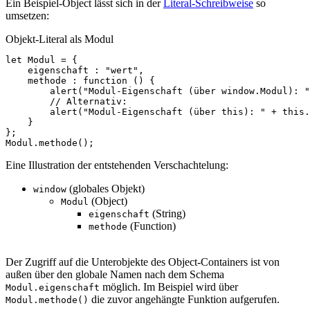
Ein Beispiel-Object lässt sich in der
Literal-Schreibweise
so
umsetzen:
Objekt-Literal als Modul
let
Modul
=
{
eigenschaft
:
"wert"
,
methode
:
function
()
{
alert
(
"Modul-Eigenschaft (über window.Modul): "
// Alternativ:
alert
(
"Modul-Eigenschaft (über this): "
+
this
.
}
};
Modul
.
methode
();
Eine Illustration der entstehenden Verschachtelung:
(globales Objekt)
window
(Object)
Modul
(String)
eigenschaft
(Function)
methode
Der Zugriff auf die Unterobjekte des Object-Containers ist von
außen über den globale Namen nach dem Schema
möglich. Im Beispiel wird über
Modul.eigenschaft
die zuvor angehängte Funktion aufgerufen.
Modul.methode()