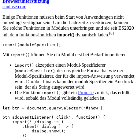
Browserunterstützung
caniuse.com
Einige Funktionen müssen beim Start von Anwendungen nicht
unbedingt verfügbar sein. Um die Ladezeit zu verkürzen, können
Sie solche Funktionen in Modulen unterbringen und sie seit ES2020
[6
]
mit dem funktionsähnlichen
import()
dynamisch laden.
import
(
moduleSpecifier
);
Mit
können Sie ein Modul erst bei Bedarf importieren.
import()
akzeptiert einen Modul-Spezifizierer
import()
(
), der das gleiche Format hat wie der
moduleSpecifier
Modul-Spezifizierer, der für die import-Anweisung verwendet
wird. Darüber hinaus kann der moduleSpecifier ein Ausdruck
sein, der als String ausgewertet wird.
Die Funktion
gibt ein
Promise
zurück, das erfüllt
import()
wird, sobald das Modul vollständig geladen ist.
let
btn
=
document
.
querySelector
(
'#show'
);
btn
.
addEventListener
(
'click'
,
function
()
{
import
(
'./dialog.js'
)
.
then
((
dialog
)
=>
{
dialog
.
show
();
})