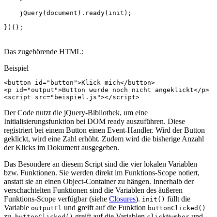
jQuery
(
document
).
ready
(
init
);
})();
Das zugehörende HTML:
Beispiel
<
button
id
=
"button"
>
Klick mich
</
button
>
<
p
id
=
"output"
>
Button wurde noch nicht angeklickt
</
p
>
<
script
src
=
"beispiel.js"
></
script
>
Der Code nutzt die jQuery-Bibliothek, um eine
Initialisierungsfunktion bei DOM ready auszuführen. Diese
registriert bei einem Button einen Event-Handler. Wird der Button
geklickt, wird eine Zahl erhöht. Zudem wird die bisherige Anzahl
der Klicks im Dokument ausgegeben.
Das Besondere an diesem Script sind die vier lokalen Variablen
bzw. Funktionen. Sie werden direkt im Funktions-Scope notiert,
anstatt sie an einen Object-Container zu hängen. Innerhalb der
verschachtelten Funktionen sind die Variablen des äußeren
Funktions-Scope verfügbar (siehe
Closures
).
füllt die
init()
Variable
und greift auf die Funktion
outputEl
buttonClicked()
zu.
greift auf die Variablen
und
buttonClicked()
clickNumber