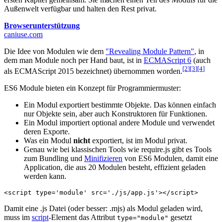
Außenwelt verfügbar und halten den Rest privat.
Browserunterstützung
caniuse.com
Die Idee von Modulen wie dem
"Revealing Module Pattern"
, in
dem man Module noch per Hand baut, ist in
ECMAScript 6
(auch
[2
]
[3
]
[4
]
als ECMAScript 2015 bezeichnet) übernommen worden.
ES6 Module bieten ein Konzept für Programmiermuster:
Ein Modul exportiert bestimmte Objekte. Das können einfach
nur Objekte sein, aber auch Konstruktoren für Funktionen.
Ein Modul importiert optional andere Module und verwendet
deren Exporte.
Was ein Modul
nicht
exportiert, ist im Modul privat.
Genau wie bei klassischen Tools wie require.js gibt es Tools
zum Bundling und
Minifizieren
von ES6 Modulen, damit eine
Application, die aus 20 Modulen besteht, effizient geladen
werden kann.
<
script
type
=
'module'
src
=
'./js/app.js'
></
script
>
Damit eine .js Datei (oder besser: .mjs) als Modul geladen wird,
muss im
script
-Element das Attribut
gesetzt
type="module"