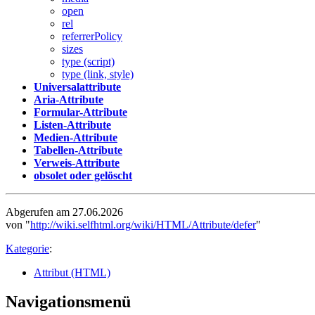
open
rel
referrerPolicy
sizes
type (script)
type (link, style)
Universalattribute
Aria-Attribute
Formular-Attribute
Listen-Attribute
Medien-Attribute
Tabellen-Attribute
Verweis-Attribute
obsolet oder gelöscht
Abgerufen am 27.06.2026
von "
http://wiki.selfhtml.org/wiki/HTML/Attribute/defer
"
Kategorie
:
Attribut (HTML)
Navigationsmenü