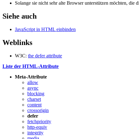
Solange sie nicht sehr alte Browser unterstützen möchten, die 
Siehe auch
JavaScript in HTML einbinden
Weblinks
W3C:
the defer attribute
Liste der HTML-Attribute
Meta-Attribute
allow
async
blocking
charset
content
crossorigin
defer
fetchpriority
http-equiv
integrity
media