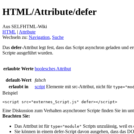
HTML/
Attribute/
defer
Aus SELFHTML-Wiki
HTML
‎ |
Attribute
Wechseln zu:
Navigation
,
Suche
Das
defer
-Attribut legt fest, dass das Script asynchron geladen und e
Scripte ausgeführt wurden.
erlaubte Werte
boolesches Attribut
default-Wert
falsch
erlaubt in
script
Elemente mit src-Attribut, nicht für
type="mo
Beispiel
<
script
src
=
"externes_Script.js"
defer
></
script
>
Eine Diskussion zum Verhalten asynchroner Scripte finden Sie im un
Beachten Sie:
Das Attribut ist für
Scripts unzulässig, weil es d
type="module"
Sie können in einem defer-Script davon ausgehen, dass das DOM