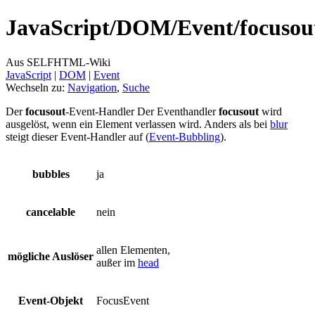
JavaScript/
DOM/
Event/
focusou
Aus SELFHTML-Wiki
JavaScript
‎ |
DOM
‎ |
Event
Wechseln zu:
Navigation
,
Suche
Der
focusout
-Event-Handler Der Eventhandler
focusout
wird
ausgelöst, wenn ein Element verlassen wird. Anders als bei
blur
steigt dieser Event-Handler auf (
Event-Bubbling
).
bubbles
ja
cancelable
nein
allen Elementen,
mögliche Auslöser
außer im
head
Event-Objekt
FocusEvent