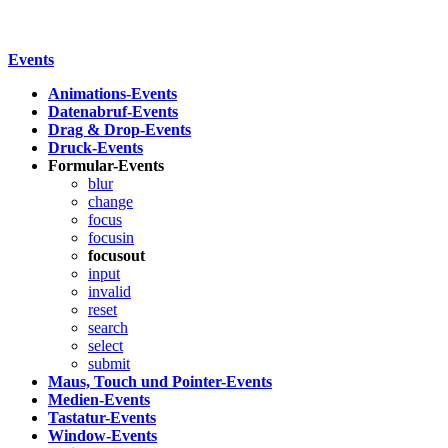
Events
Animations-Events
Datenabruf-Events
Drag & Drop-Events
Druck-Events
Formular-Events
blur
change
focus
focusin
focusout
input
invalid
reset
search
select
submit
Maus, Touch und Pointer-Events
Medien-Events
Tastatur-Events
Window-Events