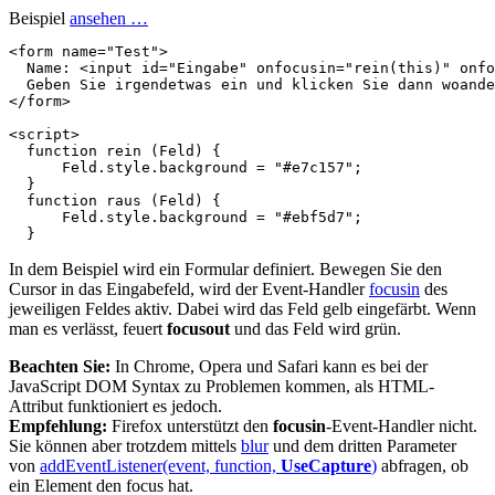
Beispiel
ansehen …
<
form
name
=
"Test"
>
  Name: 
<
input
id
=
"Eingabe"
onfocusin
=
"rein(this)"
onfo
</
form
>
<
script
>
  function rein (Feld) {

      Feld.style.background = "#e7c157";

  }

  function raus (Feld) {

      Feld.style.background = "#ebf5d7";

In dem Beispiel wird ein Formular definiert. Bewegen Sie den
Cursor in das Eingabefeld, wird der Event-Handler
focusin
des
jeweiligen Feldes aktiv. Dabei wird das Feld gelb eingefärbt. Wenn
man es verlässt, feuert
focusout
und das Feld wird grün.
Beachten Sie:
In Chrome, Opera und Safari kann es bei der
JavaScript DOM Syntax zu Problemen kommen, als HTML-
Attribut funktioniert es jedoch.
Empfehlung:
Firefox unterstützt den
focusin
-Event-Handler nicht.
Sie können aber trotzdem mittels
blur
und dem dritten Parameter
von
addEventListener(event, function,
UseCapture
)
abfragen, ob
ein Element den focus hat.