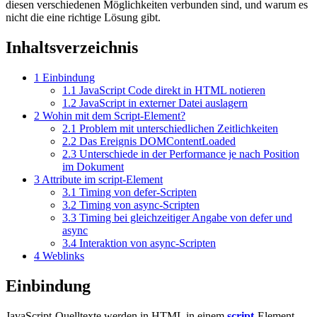
diesen verschiedenen Möglichkeiten verbunden sind, und warum es
nicht die eine richtige Lösung gibt.
Inhaltsverzeichnis
1
Einbindung
1.1
JavaScript Code direkt in HTML notieren
1.2
JavaScript in externer Datei auslagern
2
Wohin mit dem Script-Element?
2.1
Problem mit unterschiedlichen Zeitlichkeiten
2.2
Das Ereignis DOMContentLoaded
2.3
Unterschiede in der Performance je nach Position
im Dokument
3
Attribute im script-Element
3.1
Timing von defer-Scripten
3.2
Timing von async-Scripten
3.3
Timing bei gleichzeitiger Angabe von defer und
async
3.4
Interaktion von async-Scripten
4
Weblinks
Einbindung
JavaScript-Quelltexte werden in HTML in einem
script
-Element