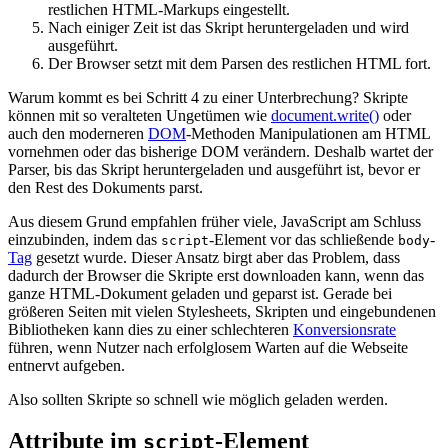
restlichen HTML-Markups eingestellt.
Nach einiger Zeit ist das Skript heruntergeladen und wird
ausgeführt.
Der Browser setzt mit dem Parsen des restlichen HTML fort.
Warum kommt es bei Schritt 4 zu einer Unterbrechung? Skripte
können mit so veralteten Ungetümen wie
document.write()
oder
auch den moderneren
DOM
-Methoden Manipulationen am HTML
vornehmen oder das bisherige DOM verändern. Deshalb wartet der
Parser, bis das Skript heruntergeladen und ausgeführt ist, bevor er
den Rest des Dokuments parst.
Aus diesem Grund empfahlen früher viele, JavaScript am Schluss
einzubinden, indem das
-Element vor das schließende
-
script
body
Tag
gesetzt wurde. Dieser Ansatz birgt aber das Problem, dass
dadurch der Browser die Skripte erst downloaden kann, wenn das
ganze HTML-Dokument geladen und geparst ist. Gerade bei
größeren Seiten mit vielen Stylesheets, Skripten und eingebundenen
Bibliotheken kann dies zu einer schlechteren
Konversionsrate
führen, wenn Nutzer nach erfolglosem Warten auf die Webseite
entnervt aufgeben.
Also sollten Skripte so schnell wie möglich geladen werden.
Attribute im
-Element
script