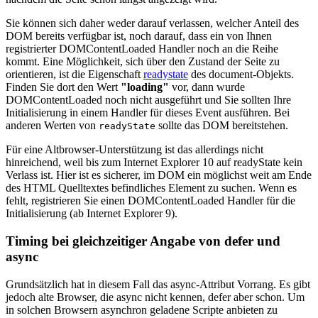
Sie können sich daher weder darauf verlassen, welcher Anteil des
DOM bereits verfügbar ist, noch darauf, dass ein von Ihnen
registrierter DOMContentLoaded Handler noch an die Reihe
kommt. Eine Möglichkeit, sich über den Zustand der Seite zu
orientieren, ist die Eigenschaft
readystate
des document-Objekts.
Finden Sie dort den Wert
"loading"
vor, dann wurde
DOMContentLoaded noch nicht ausgeführt und Sie sollten Ihre
Initialisierung in einem Handler für dieses Event ausführen. Bei
anderen Werten von
sollte das DOM bereitstehen.
readyState
Für eine Altbrowser-Unterstützung ist das allerdings nicht
hinreichend, weil bis zum Internet Explorer 10 auf readyState kein
Verlass ist. Hier ist es sicherer, im DOM ein möglichst weit am Ende
des HTML Quelltextes befindliches Element zu suchen. Wenn es
fehlt, registrieren Sie einen DOMContentLoaded Handler für die
Initialisierung (ab Internet Explorer 9).
Timing bei gleichzeitiger Angabe von defer und
async
Grundsätzlich hat in diesem Fall das async-Attribut Vorrang. Es gibt
jedoch alte Browser, die async nicht kennen, defer aber schon. Um
in solchen Browsern asynchron geladene Scripte anbieten zu