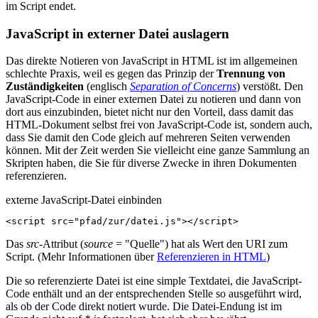
im Script endet.
JavaScript in externer Datei auslagern
Das direkte Notieren von JavaScript in HTML ist im allgemeinen
schlechte Praxis, weil es gegen das Prinzip der
Trennung von
Zuständigkeiten
(englisch
Separation of Concerns
) verstößt. Den
JavaScript-Code in einer externen Datei zu notieren und dann von
dort aus einzubinden, bietet nicht nur den Vorteil, dass damit das
HTML-Dokument selbst frei von JavaScript-Code ist, sondern auch,
dass Sie damit den Code gleich auf mehreren Seiten verwenden
können. Mit der Zeit werden Sie vielleicht eine ganze Sammlung an
Skripten haben, die Sie für diverse Zwecke in ihren Dokumenten
referenzieren.
externe JavaScript-Datei einbinden
<
script
src
=
"pfad/zur/datei.js"
></
script
>
Das
src
-Attribut (
source
= "Quelle") hat als Wert den URI zum
Script. (Mehr Informationen über
Referenzieren in HTML
)
Die so referenzierte Datei ist eine simple Textdatei, die JavaScript-
Code enthält und an der entsprechenden Stelle so ausgeführt wird,
als ob der Code direkt notiert wurde. Die Datei-Endung ist im