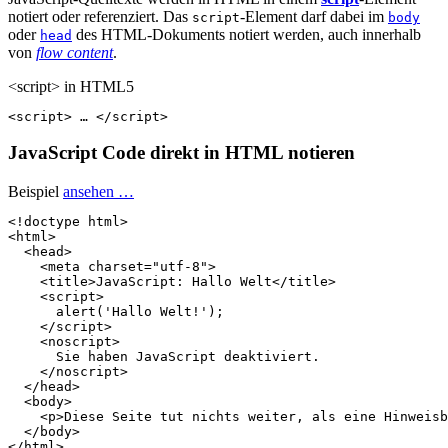
notiert oder referenziert. Das
-Element darf dabei im
script
body
oder
des HTML-Dokuments notiert werden, auch innerhalb
head
von
flow content
.
<script> in HTML5
<
script
>
…
</
script
>
JavaScript Code direkt in HTML notieren
Beispiel
ansehen …
<!doctype html>
<
html
>
<
head
>
<
meta
charset
=
"utf-8"
>
<
title
>
JavaScript: Hallo Welt
</
title
>
<
script
>
alert
(
'Hallo Welt!'
);
</
script
>
<
noscript
>
      Sie haben JavaScript deaktiviert.

</
noscript
>
</
head
>
<
body
>
<
p
>
Diese Seite tut nichts weiter, als eine Hinweisb
</
body
>
</
html
>