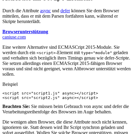
Durch die Attribute
async
und
defer
können Sie dem Browser
mitteilen, dass er mit dem Parsen fortfahren kann, während er
Skripte herunterlädt.
Browserunterstützung
caniuse.com
Eine weitere Alternative sind ECMASCript 2015-Module. Sie
werden durch ein
-Element mit
geladen
<script>
type="module"
und verhalten sich bezüglich ihres Timings genau wie defer-Scripte.
Sie setzen allerdings einen ECMAScript 2015-fähigen Browser
voraus und sind nicht geeignet, wenn Altbrowser unterstützt werden
sollen.
Beispiel
<
script
src
=
"script1.js"
async
></
script
>
<
script
src
=
"script2.js"
async
></
script
>
Beachten Sie:
Sie müssen beim Gebrauch von async und defer die
Verarbeitungsreihenfolge des Browsers im Auge behalten.
Die wenigen alten Browser, die diese Attribute noch nicht kennen,
ignorieren sie. Statt dessen wird Ihr Script synchron geladen und
sofort ausgeführt. Wollen Sie solche Browser unterstützen, müssen