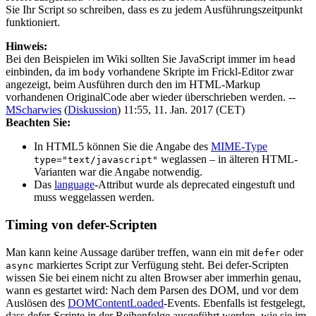
Sie Ihr Script so schreiben, dass es zu jedem Ausführungszeitpunkt
funktioniert.
Hinweis:
Bei den Beispielen im Wiki sollten Sie JavaScript immer im
head
einbinden, da im
vorhandene Skripte im Frickl-Editor zwar
body
angezeigt, beim Ausführen durch den im HTML-Markup
vorhandenen OriginalCode aber wieder überschrieben werden. --
MScharwies
(
Diskussion
) 11:55, 11. Jan. 2017 (CET)
Beachten Sie:
In HTML5 können Sie die Angabe des
MIME-Type
weglassen – in älteren HTML-
type="text/javascript"
Varianten war die Angabe notwendig.
Das
language
-Attribut wurde als deprecated eingestuft und
muss weggelassen werden.
Timing von defer-Scripten
Man kann keine Aussage darüber treffen, wann ein mit
oder
defer
markiertes Script zur Verfügung steht. Bei defer-Scripten
async
wissen Sie bei einem nicht zu alten Browser aber immerhin genau,
wann es gestartet wird: Nach dem Parsen des DOM, und vor dem
Auslösen des
DOMContentLoaded
-Events. Ebenfalls ist festgelegt,
dass defer-Scripte in der Reihenfolge ausgeführt werden, wie sie im