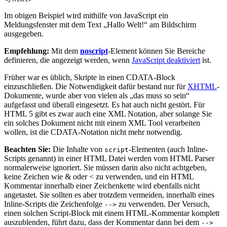
Im obigen Beispiel wird mithilfe von JavaScript ein
Meldungsfenster mit dem Text „Hallo Welt!“ am Bildschirm
ausgegeben.
Empfehlung:
Mit dem
noscript
-Element können Sie Bereiche
definieren, die angezeigt werden, wenn
JavaScript deaktiviert
ist.
Früher war es üblich, Skripte in einen CDATA-Block
einzuschließen. Die Notwendigkeit dafür bestand nur für
XHTML
-
Dokumente, wurde aber von vielen als „das muss so sein“
aufgefasst und überall eingesetzt. Es hat auch nicht gestört. Für
HTML 5 gibt es zwar auch eine XML Notation, aber solange Sie
ein solches Dokument nicht mit einem XML Tool verarbeiten
wollen, ist die CDATA-Notation nicht mehr notwendig.
Beachten Sie:
Die Inhalte von
-Elementen (auch Inline-
script
Scripts genannt) in einer HTML Datei werden vom HTML Parser
normalerweise ignoriert. Sie müssen darin also nicht achtgeben,
keine Zeichen wie & oder < zu verwenden, und ein HTML
Kommentar innerhalb einer Zeichenkette wird ebenfalls nicht
angetastet. Sie sollten es aber trotzdem vermeiden, innerhalb eines
Inline-Scripts die Zeichenfolge
zu verwenden. Der Versuch,
-->
einen solchen Script-Block mit einem HTML-Kommentar komplett
auszublenden, führt dazu, dass der Kommentar dann bei dem
-->