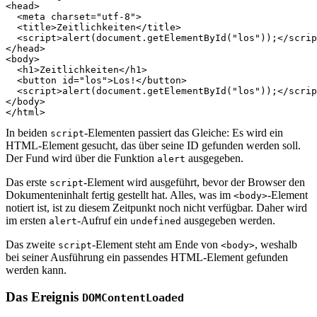
<
head
>
<
meta
charset
=
"utf-8"
>
<
title
>
Zeitlichkeiten
</
title
>
<
script
>
alert
(
document
.
getElementById
(
"los"
));</
scrip
</
head
>
<
body
>
<
h1
>
Zeitlichkeiten
</
h1
>
<
button
id
=
"los"
>
Los!
</
button
>
<
script
>
alert
(
document
.
getElementById
(
"los"
));</
scrip
</
body
>
</
html
>
In beiden
-Elementen passiert das Gleiche: Es wird ein
script
HTML-Element gesucht, das über seine ID gefunden werden soll.
Der Fund wird über die Funktion
ausgegeben.
alert
Das erste
-Element wird ausgeführt, bevor der Browser den
script
Dokumenteninhalt fertig gestellt hat. Alles, was im
-Element
<body>
notiert ist, ist zu diesem Zeitpunkt noch nicht verfügbar. Daher wird
im ersten
-Aufruf ein
ausgegeben werden.
alert
undefined
Das zweite
-Element steht am Ende von
, weshalb
script
<body>
bei seiner Ausführung ein passendes HTML-Element gefunden
werden kann.
Das Ereignis
DOMContentLoaded