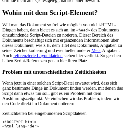
Grunde nicht auf
*.js
festgelegt, hat sich aber bewährt.
Wohin mit dem Script-Element?
Will man das Dokument so frei wie möglich von nicht-HTML-
Dingen haben, dann bietet es sich an, im
des Dokuments
<head>
einzubindende Script-Dateien zu notieren. Dieser Bereich des
Dokuments beschäftigt sich mit ergänzenden Informationen über
dieses Dokument, wie z.B. dem Titel des Dokuments, Angaben zu
seiner Zeichenkodierung und eventueller anderer
Meta
-Angaben.
Auch
referenzierte Layoutdateien
stehen hier verlinkt. So gesehen
haben Script-Referenzen genau hier ihren Platz.
Problem mit unterschiedlichen Zeitlichkeiten
Wenn jetzt in einer solchen Script-Datei erwartet wird, dass sich
ganz bestimmte Dinge im Dokument finden werden, mit denen das
Script dann etwas tun soll, gibt es ein Problem mit dem
Ausführungszeitpunkt. Vereinfachen wir das Problem, indem wir
den Code direkt im Dokument notieren:
Zeitlichkeiten bei eingebundenen Scriptdateien
<!DOCTYPE html>
<
html
lang
=
"de"
>