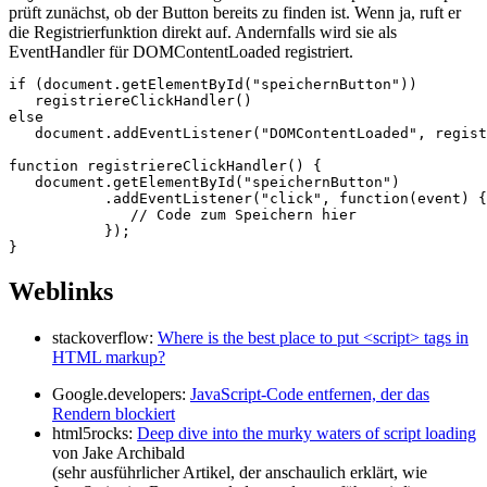
prüft zunächst, ob der Button bereits zu finden ist. Wenn ja, ruft er
die Registrierfunktion direkt auf. Andernfalls wird sie als
EventHandler für DOMContentLoaded registriert.
if
(
document
.
getElementById
(
"speichernButton"
))
registriereClickHandler
()
else
document
.
addEventListener
(
"DOMContentLoaded"
,
regist
function
registriereClickHandler
()
{
document
.
getElementById
(
"speichernButton"
)
.
addEventListener
(
"click"
,
function
(
event
)
{
// Code zum Speichern hier
});
}
Weblinks
stackoverflow:
Where is the best place to put <script> tags in
HTML markup?
Google.developers:
JavaScript-Code entfernen, der das
Rendern blockiert
html5rocks:
Deep dive into the murky waters of script loading
von Jake Archibald
(sehr ausführlicher Artikel, der anschaulich erklärt, wie