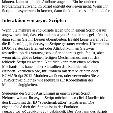
können, kann man beide Attribute angeben. Ein besonderer
Programmieraufwand im Script entsteht deswegen nicht. Wenn Ihr
Script mit async zurecht kommt, dann funktioniert es auch mit defer.
Interaktion von async-Scripten
Wenn Sie mehrere async-Scripte laden und in einem Script darauf
angewiesen sind, dass ein anderes async-Script bereits gelaufen ist,
dann sollten Sie Ihr Design überarbeiten. Es gibt keine Garantie für
die Reihenfolge, in der async-Scripte gestartet werden. Über ein im
DOM verstecktes Element oder Attribut könnten Sie zwar
feststellen, ob das vorausgesetzte Script bereits gelaufen ist, aber
wenn nicht, gibt es keinen fertigen Mechanismus, um auf das
fehlende Script zu warten. Natürlich kann man einen solchen
Mechanismus bauen, aber Sie sollten das Rad hier nicht neu
erfinden. Versuchen Sie, Ihr Problem mit defer-Scripten oder
ECMAScript 2015-Modulen zu lösen, oder verwenden Sie eine
JavaScript-Bibliothek wie require.js zur Koordination der
Modulabhängigkeiten.
Steuerung der Script-Ausführung in einem async-Script
Nehmen wir an, Ihr async-Script möchte einen click-Handler für
den Button mit der ID "speichernButton" registrieren. Die
eigentliche Arbeit des Scripts ist in der Funktion
gebündelt. Der Vorspann des Scripts
registriereClickHandler