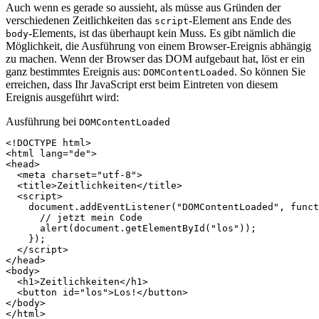
Auch wenn es gerade so aussieht, als müsse aus Gründen der
verschiedenen Zeitlichkeiten das
-Element ans Ende des
script
-Elements, ist das überhaupt kein Muss. Es gibt nämlich die
body
Möglichkeit, die Ausführung von einem Browser-Ereignis abhängig
zu machen. Wenn der Browser das DOM aufgebaut hat, löst er ein
ganz bestimmtes Ereignis aus:
. So können Sie
DOMContentLoaded
erreichen, dass Ihr JavaScript erst beim Eintreten von diesem
Ereignis ausgeführt wird:
Ausführung bei
DOMContentLoaded
<!DOCTYPE html>
<
html
lang
=
"de"
>
<
head
>
<
meta
charset
=
"utf-8"
>
<
title
>
Zeitlichkeiten
</
title
>
<
script
>
document
.
addEventListener
(
"DOMContentLoaded"
,
funct
// jetzt mein Code
alert
(
document
.
getElementById
(
"los"
));
});
</
script
>
</
head
>
<
body
>
<
h1
>
Zeitlichkeiten
</
h1
>
<
button
id
=
"los"
>
Los!
</
button
>
</
body
>
</
html
>