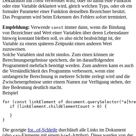
Deklaration mit
const
verwendet wird, oder ob damit eine Funktion
oder eine Variable deklariert wird, gleich welchen Typs, oder ob ein
formaler Parameter einer Funktion denselben Bezeichner besitzt.
Das Programm wird beim Erkennen des Fehlers sofort terminiert.
Empfehlung:
Verwende
immer dann, wenn die Bindung
const
von Bezeichner und Wert einer Variablen über deren Lebensdauer
hinweg konstant bleiben soll, es also nicht beabsichtigt ist, der
Variable zu einem späteren Zeitpunkt einen anderen Wert
zuzuweisen.
Solche Variablen sind nicht sinnlos. Zum einen können sie
Berechnungsergebnisse speichern, die im darauffolgenden
Programmteil mehrfach benötigt werden. Zum anderen kann es auch
die Verständlichkeit des Programms verbessern, wenn eine
umfangreiche Berechnung in mehrere Schritte zerlegt wird und die
Zwischenergebnisse unter einem Namen zur Verfügung stehen, der
ihre Bedeutung deutlich macht.
Beispiel
for
(
const
linkElement
of
document
.
querySelector
(
"a[hre
if
(
linkElement
.
childElementCount
>
0
)
{
}
}
Die gezeigte
for...of-Schleife
durchläuft alle Links im Dokument
(also
-Elemente mit einem
-Attribut). Diese werden von der
<a>
href