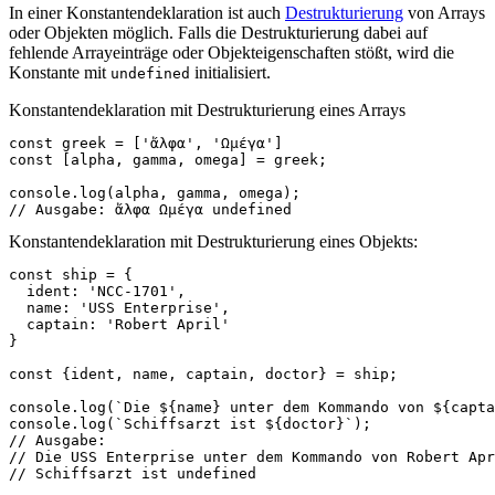
In einer Konstantendeklaration ist auch
Destrukturierung
von Arrays
oder Objekten möglich. Falls die Destrukturierung dabei auf
fehlende Arrayeinträge oder Objekteigenschaften stößt, wird die
Konstante mit
initialisiert.
undefined
Konstantendeklaration mit Destrukturierung eines Arrays
const
greek
=
[
'ἄλφα'
,
'Ωμέγα'
]
const
[
alpha
,
gamma
,
omega
]
=
greek
;
console
.
log
(
alpha
,
gamma
,
omega
);
// Ausgabe: ἄλφα Ωμέγα undefined
Konstantendeklaration mit Destrukturierung eines Objekts:
const
ship
=
{
ident
:
'NCC-1701'
,
name
:
'USS Enterprise'
,
captain
:
'Robert April'
}
const
{
ident
,
name
,
captain
,
doctor
}
=
ship
;
console
.
log
(
`Die 
${
name
}
 unter dem Kommando von 
${
capta
console
.
log
(
`Schiffsarzt ist 
${
doctor
}
`
);
// Ausgabe: 
// Die USS Enterprise unter dem Kommando von Robert Apr
// Schiffsarzt ist undefined