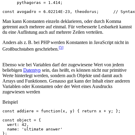
pythagoras
=
1.414
;
const
avogadro
=
6.02214
E
-
23
,
theodorus
;
// Syntax
Man kann Konstanten einzeln deklarieren, oder durch Komma
getrennt auch mehrere auf einmal. Für verbesserte Lesbarkeit kannst
du eine Auflistung auch auf mehrere Zeilen verteilen.
Anders als z. B. bei PHP werden Konstanten in JavaScript nicht in
[5
]
Großbuchstaben geschrieben.
Ebenso wie bei Variablen darf der zugewiesene Wert von jedem
beliebigen
Datentyp
sein, das heißt, es können nicht nur primitive
Werte hinterlegt werden, sondern auch Objekte und damit auch
Arrays und Funktionen. Genauso gut kann der Inhalt einer anderen
Variablen oder Konstanten oder der Wert eines Ausdrucks
zugewiesen werden
Beispiel
const
addiere
=
function
(
x
,
y
)
{
return
x
+
y
;
};
const
object
=
{
wert
:
42
,
name
:
'ultimate answer'
};