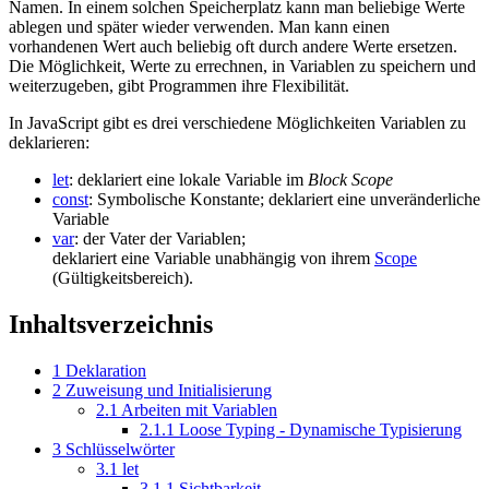
Namen. In einem solchen Speicherplatz kann man beliebige Werte
ablegen und später wieder verwenden. Man kann einen
vorhandenen Wert auch beliebig oft durch andere Werte ersetzen.
Die Möglichkeit, Werte zu errechnen, in Variablen zu speichern und
weiterzugeben, gibt Programmen ihre Flexibilität.
In JavaScript gibt es drei verschiedene Möglichkeiten Variablen zu
deklarieren:
let
: deklariert eine lokale Variable im
Block Scope
const
: Symbolische Konstante; deklariert eine unveränderliche
Variable
var
: der Vater der Variablen;
deklariert eine Variable unabhängig von ihrem
Scope
(Gültigkeitsbereich).
Inhaltsverzeichnis
1
Deklaration
2
Zuweisung und Initialisierung
2.1
Arbeiten mit Variablen
2.1.1
Loose Typing - Dynamische Typisierung
3
Schlüsselwörter
3.1
let
3.1.1
Sichtbarkeit