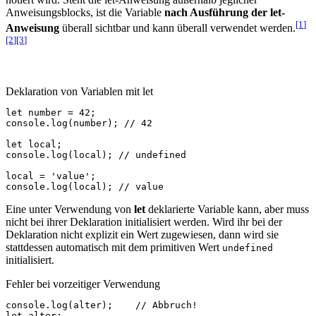
Anweisungsblocks, ist die Variable
nach Ausführung der let-
[1
]
Anweisung
überall sichtbar und kann überall verwendet werden.
[2
]
[3
]
Deklaration von Variablen mit let
let
number
=
42
;
console
.
log
(
number
);
// 42
let
local
;
console
.
log
(
local
);
// undefined
local
=
'value'
;
console
.
log
(
local
);
// value
Eine unter Verwendung von
let
deklarierte Variable kann, aber muss
nicht bei ihrer Deklaration initialisiert werden. Wird ihr bei der
Deklaration nicht explizit ein Wert zugewiesen, dann wird sie
stattdessen automatisch mit dem primitiven Wert
undefined
initialisiert.
Fehler bei vorzeitiger Verwendung
console
.
log
(
alter
);
// Abbruch!
let
alter
;