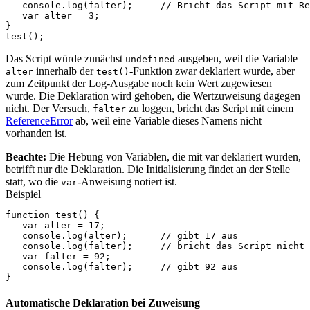
console
.
log
(
falter
);
// Bricht das Script mit Re
var
alter
=
3
;
}
test
();
Das Script würde zunächst
ausgeben, weil die Variable
undefined
innerhalb der
-Funktion zwar deklariert wurde, aber
alter
test()
zum Zeitpunkt der Log-Ausgabe noch kein Wert zugewiesen
wurde. Die Deklaration wird gehoben, die Wertzuweisung dagegen
nicht. Der Versuch,
zu loggen, bricht das Script mit einem
falter
ReferenceError
ab, weil eine Variable dieses Namens nicht
vorhanden ist.
Beachte:
Die Hebung von Variablen, die mit var deklariert wurden,
betrifft nur die Deklaration. Die Initialisierung findet an der Stelle
statt, wo die
-Anweisung notiert ist.
var
Beispiel
function
test
()
{
var
alter
=
17
;
console
.
log
(
alter
);
// gibt 17 aus
console
.
log
(
falter
);
// bricht das Script nicht 
var
falter
=
92
;
console
.
log
(
falter
);
// gibt 92 aus
}
Automatische Deklaration bei Zuweisung