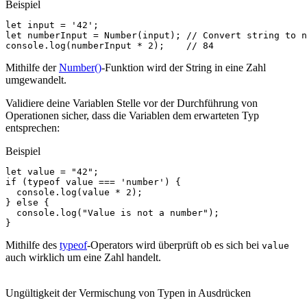
Beispiel
let
input
=
'42'
;
let
numberInput
=
Number
(
input
);
// Convert string to n
console
.
log
(
numberInput
*
2
);
// 84
Mithilfe der
Number()
-Funktion wird der String in eine Zahl
umgewandelt.
Validiere deine Variablen Stelle vor der Durchführung von
Operationen sicher, dass die Variablen dem erwarteten Typ
entsprechen:
Beispiel
let
value
=
"42"
;
if
(
typeof
value
===
'number'
)
{
console
.
log
(
value
*
2
);
}
else
{
console
.
log
(
"Value is not a number"
);
}
Mithilfe des
typeof
-Operators wird überprüft ob es sich bei
value
auch wirklich um eine Zahl handelt.
Ungültigkeit der Vermischung von Typen in Ausdrücken