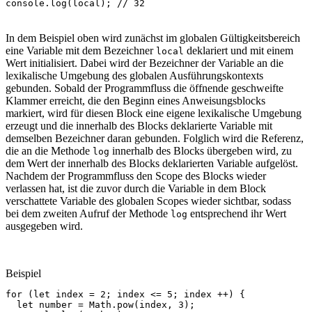
console
.
log
(
local
);
// 32
In dem Beispiel oben wird zunächst im globalen Gültigkeitsbereich
eine Variable mit dem Bezeichner
deklariert und mit einem
local
Wert initialisiert. Dabei wird der Bezeichner der Variable an die
lexikalische Umgebung des globalen Ausführungskontexts
gebunden. Sobald der Programmfluss die öffnende geschweifte
Klammer erreicht, die den Beginn eines Anweisungsblocks
markiert, wird für diesen Block eine eigene lexikalische Umgebung
erzeugt und die innerhalb des Blocks deklarierte Variable mit
demselben Bezeichner daran gebunden. Folglich wird die Referenz,
die an die Methode
innerhalb des Blocks übergeben wird, zu
log
dem Wert der innerhalb des Blocks deklarierten Variable aufgelöst.
Nachdem der Programmfluss den Scope des Blocks wieder
verlassen hat, ist die zuvor durch die Variable in dem Block
verschattete Variable des globalen Scopes wieder sichtbar, sodass
bei dem zweiten Aufruf der Methode
entsprechend ihr Wert
log
ausgegeben wird.
Beispiel
for
(
let
index
=
2
;
index
<=
5
;
index
++
)
{
let
number
=
Math
.
pow
(
index
,
3
);