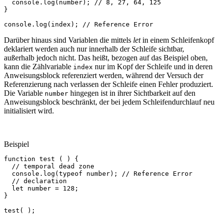
console
.
log
(
number
);
// 8, 27, 64, 125
}
console
.
log
(
index
);
// Reference Error
Darüber hinaus sind Variablen die mittels
let
in einem Schleifenkopf
deklariert werden auch nur innerhalb der Schleife sichtbar,
außerhalb jedoch nicht. Das heißt, bezogen auf das Beispiel oben,
kann die Zählvariable
nur im Kopf der Schleife und in deren
index
Anweisungsblock referenziert werden, während der Versuch der
Referenzierung nach verlassen der Schleife einen Fehler produziert.
Die Variable
hingegen ist in ihrer Sichtbarkeit auf den
number
Anweisungsblock beschränkt, der bei jedem Schleifendurchlauf neu
initialisiert wird.
Beispiel
function
test
(
)
{
// temporal dead zone
console
.
log
(
typeof
number
);
// Reference Error
// declaration
let
number
=
128
;
}
test
(
);