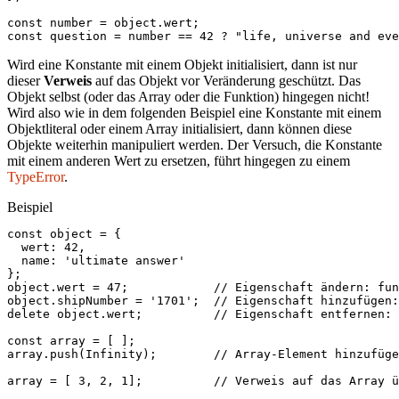
const
number
=
object
.
wert
;
const
question
=
number
==
42
?
"life, universe and eve
Wird eine Konstante mit einem Objekt initialisiert, dann ist nur
dieser
Verweis
auf das Objekt vor Veränderung geschützt. Das
Objekt selbst (oder das Array oder die Funktion) hingegen nicht!
Wird also wie in dem folgenden Beispiel eine Konstante mit einem
Objektliteral oder einem Array initialisiert, dann können diese
Objekte weiterhin manipuliert werden. Der Versuch, die Konstante
mit einem anderen Wert zu ersetzen, führt hingegen zu einem
TypeError
.
Beispiel
const
object
=
{
wert
:
42
,
name
:
'ultimate answer'
};
object
.
wert
=
47
;
// Eigenschaft ändern: fun
object
.
shipNumber
=
'1701'
;
// Eigenschaft hinzufügen:
delete
object
.
wert
;
// Eigenschaft entfernen: 
const
array
=
[
];
array
.
push
(
Infinity
);
// Array-Element hinzufüge
array
=
[
3
,
2
,
1
];
// Verweis auf das Array ü