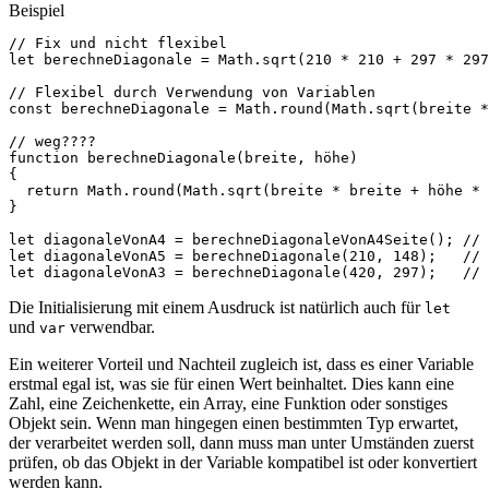
Beispiel
// Fix und nicht flexibel
let
berechneDiagonale
=
Math
.
sqrt
(
210
*
210
+
297
*
297
// Flexibel durch Verwendung von Variablen
const
berechneDiagonale
=
Math
.
round
(
Math
.
sqrt
(
breite
*
// weg????
function
berechneDiagonale
(
breite
,
höhe
)
{
return
Math
.
round
(
Math
.
sqrt
(
breite
*
breite
+
höhe
*
}
let
diagonaleVonA4
=
berechneDiagonaleVonA4Seite
();
// 
let
diagonaleVonA5
=
berechneDiagonale
(
210
,
148
);
// 
let
diagonaleVonA3
=
berechneDiagonale
(
420
,
297
);
// 
Die Initialisierung mit einem Ausdruck ist natürlich auch für
let
und
verwendbar.
var
Ein weiterer Vorteil und Nachteil zugleich ist, dass es einer Variable
erstmal egal ist, was sie für einen Wert beinhaltet. Dies kann eine
Zahl, eine Zeichenkette, ein Array, eine Funktion oder sonstiges
Objekt sein. Wenn man hingegen einen bestimmten Typ erwartet,
der verarbeitet werden soll, dann muss man unter Umständen zuerst
prüfen, ob das Objekt in der Variable kompatibel ist oder konvertiert
werden kann.