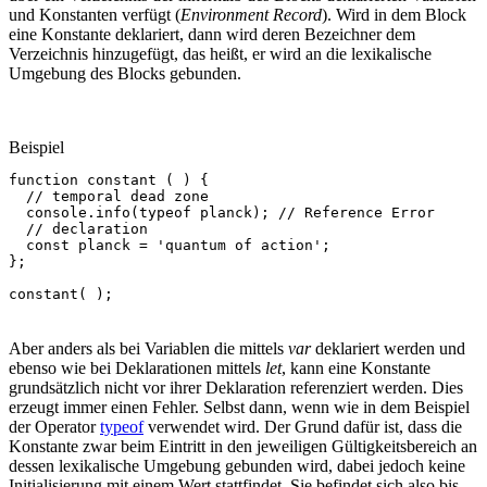
und Konstanten verfügt (
Environment Record
). Wird in dem Block
eine Konstante deklariert, dann wird deren Bezeichner dem
Verzeichnis hinzugefügt, das heißt, er wird an die lexikalische
Umgebung des Blocks gebunden.
Beispiel
function
constant
(
)
{
// temporal dead zone
console
.
info
(
typeof
planck
);
// Reference Error
// declaration
const
planck
=
'quantum of action'
;
};
constant
(
);
Aber anders als bei Variablen die mittels
var
deklariert werden und
ebenso wie bei Deklarationen mittels
let
, kann eine Konstante
grundsätzlich nicht vor ihrer Deklaration referenziert werden. Dies
erzeugt immer einen Fehler. Selbst dann, wenn wie in dem Beispiel
der Operator
typeof
verwendet wird. Der Grund dafür ist, dass die
Konstante zwar beim Eintritt in den jeweiligen Gültigkeitsbereich an
dessen lexikalische Umgebung gebunden wird, dabei jedoch keine
Initialisierung mit einem Wert stattfindet. Sie befindet sich also bis