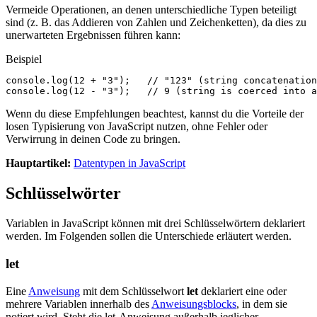
Vermeide Operationen, an denen unterschiedliche Typen beteiligt
sind (z. B. das Addieren von Zahlen und Zeichenketten), da dies zu
unerwarteten Ergebnissen führen kann:
Beispiel
console
.
log
(
12
+
"3"
);
// "123" (string concatenation
console
.
log
(
12
-
"3"
);
// 9 (string is coerced into a
Wenn du diese Empfehlungen beachtest, kannst du die Vorteile der
losen Typisierung von JavaScript nutzen, ohne Fehler oder
Verwirrung in deinen Code zu bringen.
Hauptartikel:
Datentypen in JavaScript
Schlüsselwörter
Variablen in JavaScript können mit drei Schlüsselwörtern deklariert
werden. Im Folgenden sollen die Unterschiede erläutert werden.
let
Eine
Anweisung
mit dem Schlüsselwort
let
deklariert eine oder
mehrere Variablen innerhalb des
Anweisungsblocks
, in dem sie
notiert wird. Steht die let-Anweisung außerhalb jeglicher