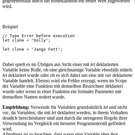
gegebenenfalls durch die Redeklaration ein neuer Wert zugewiesen
wird.
Beispiel
// Type Error before execution
let
clone
=
'Dolly'
;
let
clone
=
'Jango Fett'
;
Dabei spielt es im Übrigen aus Sicht einer mit
let
deklarierten
Variable keine Rolle, ob eine gleichnamige Variable ebenfalls mittels
let
deklariert wurde oder ob es sich dabei um eine mit
var
deklarierte
Variable handelt. Ebenso wird ein Fehler erzeugt, wenn im Scope
der Variable eine Funktion mit demselben Bezeichner deklariert
wurde oder wenn in einer Funktion ein formaler Parameter mit
demselben Namen notiert wurde.
Empfehlung:
Verwende für Variablen grundsätzlich
let
und nicht
var
, da Variablen, die mit
let
deklariert werden, in ihrem Verhalten
deutlich berechenbarer sind und durch die strengeren Regeln ihrer
Verwendung im Vergleich ein besserer Programmierstil gefördert
wird.
Allerdings ist zu beachten, dass wenn eine Variable über ihre