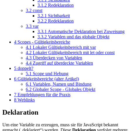
3.1.2
Redeklaration
3.2
const
3.2.1
Sichtbarkeit
3.2.2
Redeklaration
3.3
var
3.3.1
Automatische Deklaration bei Zuweisung
3.3.2
Variablen und das globale Objekt
4
Scopes - Gültigkeitsbereiche
4.1
Lokaler Gültigkeitsbereich mit var
4.2
Lokaler Gültigkeitsbereich mit let oder const
4.3
Überdecken von Variablen
4.4
Zugriff auf überdeckte Variablen
5
doppelt?
5.1
Scope und Hebung
6
Gültigkeitsbereiche (alter Artikel)
6.1
Variablen, Namen und Bindung
6.2
Globaler Scope - Globales Objekt
7
Empfehlungen für die Praxis
8
Weblinks
Deklaration
Um eine Variable zu erzeugen, muss sie für JavaScript bekannt
gemacht („deklariert“) werden. Diese
Deklaration
verfolgt mehrere