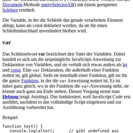
Document
-Methode
querySelectorAll
() mit einem geeigneten
Selektor
ermittelt.
Die Variable, in der die Schleife das gerade verarbeitete Element
ablegt, kann als const deklariert werden, da sie für einen
Schleifendurchlauf unverändert bleiben wird.
var
Das Schlüsselwort
var
bezeichnet den Vater der Variablen. Dabei
handelt es sich um die ursprüngliche JavaScript-Anweisung zur
Deklaration von Variablen, und sie verhält sich etwas anders als
let
und
const
. Eine
Deklaration, die außerhalb einer Funktion
var
notiert ist, gilt global. Steht sie innerhalb einer Funktion, gilt sie für
die ganze
Funktion
, in der die
Anweisung notiert ist. Es ist
var
dabei ganz gleich, wo in der Funktion die
-Anweisung steht, sie
var
könnte auch ganz am Ende stehen. Diesen Vorgang nennt man
Hebung
(engl.
hoisting
). Das funktioniert, weil JavaScript Code erst
ausführt, nachdem es das vollständige Script eingelesen und zur
Ausführung vorbereitet hat.
Beispiel
function
test
()
{
console
.
log
(
alter
);
// gibt undefined aus