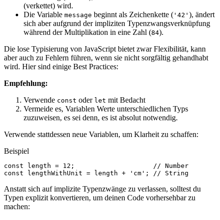
(verkettet) wird.
Die Variable
beginnt als Zeichenkette (
), ändert
message
'42'
sich aber aufgrund der impliziten Typenzwangsverknüpfung
während der Multiplikation in eine Zahl (
).
84
Die lose Typisierung von JavaScript bietet zwar Flexibilität, kann
aber auch zu Fehlern führen, wenn sie nicht sorgfältig gehandhabt
wird. Hier sind einige Best Practices:
Empfehlung:
Verwende
oder
mit Bedacht
const
let
Vermeide es, Variablen Werte unterschiedlichen Typs
zuzuweisen, es sei denn, es ist absolut notwendig.
Verwende stattdessen neue Variablen, um Klarheit zu schaffen:
Beispiel
const
length
=
12
;
// Number
const
lengthWithUnit
=
length
+
'cm'
;
// String
Anstatt sich auf implizite Typenzwänge zu verlassen, solltest du
Typen explizit konvertieren, um deinen Code vorhersehbar zu
machen: