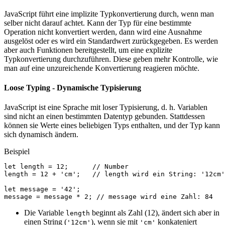
JavaScript führt eine implizite Typkonvertierung durch, wenn man
selber nicht darauf achtet. Kann der Typ für eine bestimmte
Operation nicht konvertiert werden, dann wird eine Ausnahme
ausgelöst oder es wird ein Standardwert zurückgegeben. Es werden
aber auch Funktionen bereitgestellt, um eine explizite
Typkonvertierung durchzuführen. Diese geben mehr Kontrolle, wie
man auf eine unzureichende Konvertierung reagieren möchte.
Loose Typing - Dynamische Typisierung
JavaScript ist eine Sprache mit loser Typisierung, d. h. Variablen
sind nicht an einen bestimmten Datentyp gebunden. Stattdessen
können sie Werte eines beliebigen Typs enthalten, und der Typ kann
sich dynamisch ändern.
Beispiel
let
length
=
12
;
// Number
length
=
12
+
'cm'
;
// length wird ein String: '12cm'
let
message
=
'42'
;
message
=
message
*
2
;
// message wird eine Zahl: 84
Die Variable
beginnt als Zahl (12), ändert sich aber in
length
einen String (
), wenn sie mit
konkateniert
'12cm'
'cm'