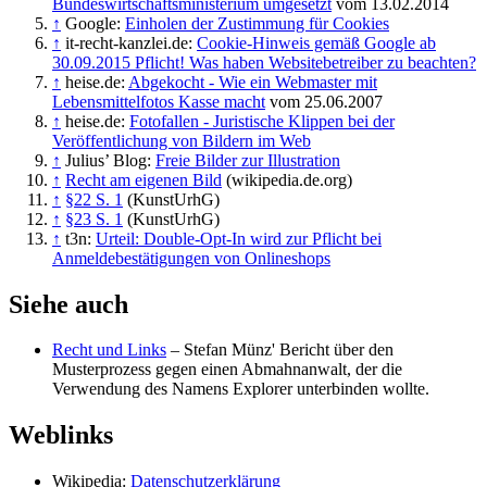
Bundeswirtschaftsministerium umgesetzt
vom 13.02.2014
↑
Google:
Einholen der Zustimmung für Cookies
↑
it-recht-kanzlei.de:
Cookie-Hinweis gemäß Google ab
30.09.2015 Pflicht! Was haben Websitebetreiber zu beachten?
↑
heise.de:
Abgekocht - Wie ein Webmaster mit
Lebensmittelfotos Kasse macht
vom 25.06.2007
↑
heise.de:
Fotofallen - Juristische Klippen bei der
Veröffentlichung von Bildern im Web
↑
Julius’ Blog:
Freie Bilder zur Illustration
↑
Recht am eigenen Bild
(wikipedia.de.org)
↑
§22 S. 1
(KunstUrhG)
↑
§23 S. 1
(KunstUrhG)
↑
t3n:
Urteil: Double-Opt-In wird zur Pflicht bei
Anmeldebestätigungen von Onlineshops
Siehe auch
Recht und Links
– Stefan Münz' Bericht über den
Musterprozess gegen einen Abmahnanwalt, der die
Verwendung des Namens Explorer unterbinden wollte.
Weblinks
Wikipedia:
Datenschutzerklärung