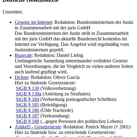
Unsortiert.
Gesetze im Internet
: Redaktion: Bundesministerium der Justiz
in Zusammenarbeit mit der juris GmbH
Das Bundesministerium der Justiz stellt in Zusammenarbeit
mit der juris GmbH das aktuelle Bundesrecht kostenlos im
Internet zur Verfügung. Das Angebot wird regelmäßig vom
Justizministerium geprüft.
Buzer.de
: Redaktion: Daniel Liebig
Umfangreiche Sammlung untereinander verlinkter Gesetze
und Verordnungen, die im Vergleich zu vielen anderen Seiten
auch laufend gepflegt wird.
DeJure
: Redaktion: Oliver García
Hier zu findende Gesetzestexte:
StGB $ 130
(Volksverhetzung)
StGB $ 130a
(Anleitung zu Straftaten)
StGB $ 184
(Verbreitung pornografischer Schriften)
StGB $ 185
(Beleidigung)
StGB $ 186
(Üble Nachrede)
StGB $ 187
(Verleumdung)
StGB $ 188
(...gegen Personen des politischen Lebens)
Artikel5 - Gesetzestexte
: Redaktion: Patrick Mayer († 2001)
Hier zu findende bzw. zu erreichende Gesetzestexte: