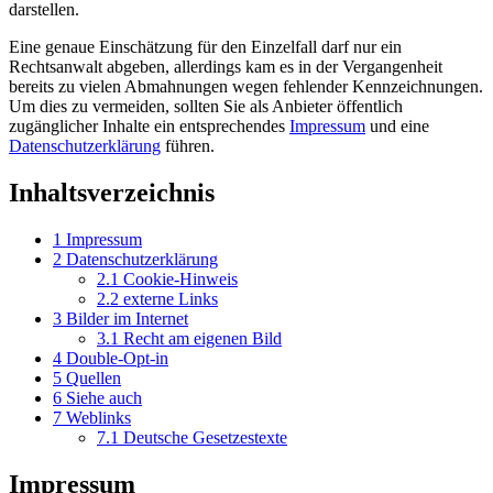
darstellen.
Eine genaue Einschätzung für den Einzelfall darf nur ein
Rechtsanwalt abgeben, allerdings kam es in der Vergangenheit
bereits zu vielen Abmahnungen wegen fehlender Kennzeichnungen.
Um dies zu vermeiden, sollten Sie als Anbieter öffentlich
zugänglicher Inhalte ein entsprechendes
Impressum
und eine
Datenschutzerklärung
führen.
Inhaltsverzeichnis
1
Impressum
2
Datenschutzerklärung
2.1
Cookie-Hinweis
2.2
externe Links
3
Bilder im Internet
3.1
Recht am eigenen Bild
4
Double-Opt-in
5
Quellen
6
Siehe auch
7
Weblinks
7.1
Deutsche Gesetzestexte
Impressum