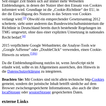
Seit einiger Zeit finden sich auf immer mehr Webseiten
Einblendungen, in denen der Nutzer über den Einsatz von Cookies
informiert wird. Grundlage ist die „Cookie-Richtlinie“ der EU, in
der die Einwilligung des Nutzers in das Setzen von Cookies
[3
]
verlangt wird.
Obwohl ein entsprechender Gesetzesantrag 2012
scheiterte, sieht unter anderem das Bundeswirtschaftsministerium die
Richtlinie in Deutschland bereits durch bestehende Regelungen im
TMG umgesetzt, ohne dass einer expliziten Umsetzung in nationales
[4
]
Recht bedarf.
2015 verpflichtete Google Webanbieter, die Analyse-Tools wie
„Google AdSense“ oder „DoubleClick“ verwenden, einen Cookie-
[5
]
[6
]
Hinweis zu setzen.
Da die Einblendungslösung nutzlos ist, wenn JavaScript nicht
erlaubt wird, sollte es im Allgemeinen ausreichen, den Hinweis in
die
Datenschutzerklärung
zu integrieren.
Beachten Sie:
Mit Cookies sind nicht allein technische http-
Cookies
gemeint, sondern der juristische Inhalt betrifft sämliche auf dem
Browser zwischengespeicherte Informationen, also auch die über
localStorage
oder
sessionStorage
gespeicherten Daten.
externe Links