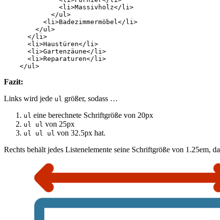
<
li
>
Massivholz
</
li
>
</
ul
>
<
li
>
Badezimmermöbel
</
li
>
</
ul
>
</
li
>
<
li
>
Haustüren
</
li
>
<
li
>
Gartenzäune
</
li
>
<
li
>
Reparaturen
</
li
>
</
ul
>
Fazit:
Links wird jede
größer, sodass …
ul
eine berechnete Schriftgröße von 20px
ul
von 25px
ul ul
von 32.5px hat.
ul ul ul
Rechts behält jedes Listenelemente seine Schriftgröße von 1.25em, 