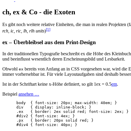
ch, ex & Co - die Exoten
Es gibt noch weitere relative Einheiten, die man in realen Projekten (fa
[1
]
rch, ic, ric, lh, rlh units
)
ex – Überbleibsel aus dem Print-Design
In der traditionellen Typografie beschreibt ex die Höhe des Kleinbu
und beeinflusst wesentlich deren Erscheinungsbild und Lesbarkeit.
Obwohl
bereits von Anfang an in CSS vorgesehen war, wird die Ein
ex
immer vorhersehbar ist. Für viele Layoutaufgaben sind deshalb besser
Ist in der Schriftart keine x-Höhe definiert, so gilt 1ex = 0.5
em
.
Beispiel
ansehen …
body
{
font-size
:
20px
;
max-width
:
40em
;
}
div
{
display
:
inline
-
block
;
}
.ex
{
border
:
2ex
solid
red
;
font-size
:
2ex
;
}
#div2
{
font-size
:
4ex
;
}
.px
{
border
:
20px
solid
red
;
}
#div4
{
font-size
:
40px
;
}