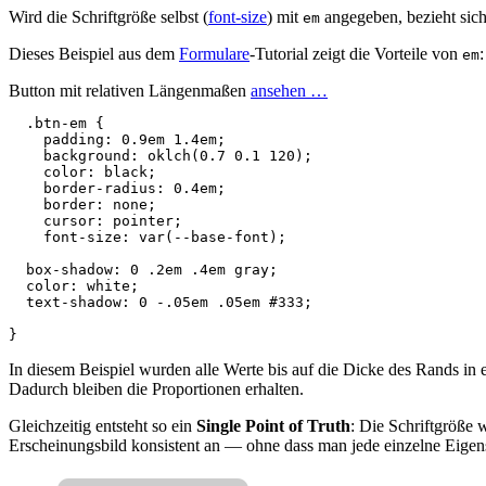
Wird die Schriftgröße selbst (
font-size
) mit
angegeben, bezieht sich
em
Dieses Beispiel aus dem
Formulare
-Tutorial zeigt die Vorteile von
:
em
Button mit relativen Längenmaßen
ansehen …
.btn-em
{
padding
:
0.9em
1.4em
;
background
:
oklch
(
0
.
7
0
.
1
120
);
color
:
black
;
border
-
radius
:
0.4em
;
border
:
none
;
cursor
:
pointer
;
font-size
:
var
(
--
base
-
font
);
box
-
shadow
:
0
.2em
.4em
gray
;
color
:
white
;
text-shadow
:
0
-.05em
.05em
#333
;
}
In diesem Beispiel wurden alle Werte bis auf die Dicke des Rands in 
Dadurch bleiben die Proportionen erhalten.
Gleichzeitig entsteht so ein
Single Point of Truth
: Die Schriftgröße 
Erscheinungsbild konsistent an — ohne dass man jede einzelne Eigen