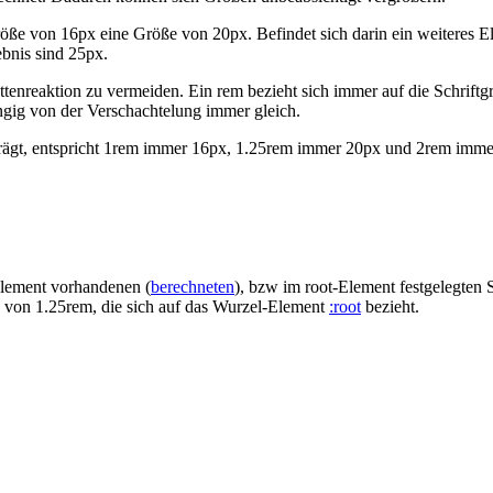
öße von 16px eine Größe von 20px. Befindet sich darin ein weiteres El
ebnis sind 25px.
ettenreaktion zu vermeiden. Ein rem bezieht sich immer auf die Schri
ngig von der Verschachtelung immer gleich.
rägt, entspricht 1rem immer 16px, 1.25rem immer 20px und 2rem immer 
lement vorhandenen (
berechneten
), bzw im root-Element festgelegten S
öße von 1.25rem, die sich auf das Wurzel-Element
:root
bezieht.