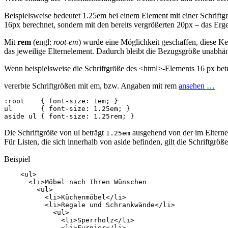
Beispielsweise bedeutet 1.25em bei einem Element mit einer Schriftgr
16px berechnet, sondern mit den bereits vergrößerten 20px – das Erg
Mit
rem
(engl:
root-em
) wurde eine Möglichkeit geschaffen, diese K
das jeweilige Elternelement. Dadurch bleibt die Bezugsgröße unabhä
Wenn beispielsweise die Schriftgröße des <html>-Elements 16 px bet
vererbte Schriftgrößen mit em, bzw. Angaben mit rem
ansehen …
:root
{
font-size
:
1em
;
}
ul
{
font-size
:
1.25em
;
}
aside
ul
{
font-size
:
1
.
25
rem
;
}
Die Schriftgröße von ul beträgt
ausgehend von der im Elterne
1.25em
Für Listen, die sich innerhalb von aside befinden, gilt die Schriftgr
Beispiel
<
ul
>
<
li
>
Möbel nach Ihren Wünschen

<
ul
>
<
li
>
Küchenmöbel
</
li
>
<
li
>
Regale und Schrankwände
</
li
>
<
ul
>
<
li
>
Sperrholz
</
li
>
<
li
>
Furnier
</
li
>