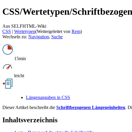
CSS/
Wertetypen/
Schriftbezoge
Aus SELFHTML-Wiki
CSS
‎ |
Wertetypen
(Weitergeleitet von
Rem
)
Wechseln zu:
Navigation
,
Suche
15min
leicht
Längenangaben in CSS
Dieser Artikel beschreibt die
Schriftbezogenen Längeneinheiten
. D
Inhaltsverzeichnis