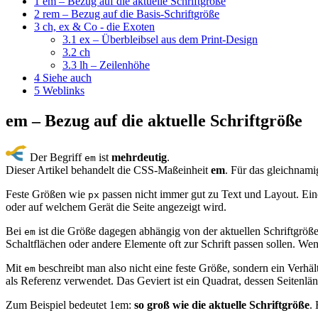
1
em – Bezug auf die aktuelle Schriftgröße
2
rem – Bezug auf die Basis-Schriftgröße
3
ch, ex & Co - die Exoten
3.1
ex – Überbleibsel aus dem Print-Design
3.2
ch
3.3
lh – Zeilenhöhe
4
Siehe auch
5
Weblinks
em – Bezug auf die aktuelle Schriftgröße
Der Begriff
ist
mehrdeutig
.
em
Dieser Artikel behandelt die CSS-Maßeinheit
em
. Für das gleichna
Feste Größen wie
passen nicht immer gut zu Text und Layout. Ei
px
oder auf welchem Gerät die Seite angezeigt wird.
Bei
ist die Größe dagegen abhängig von der aktuellen Schriftgröß
em
Schaltflächen oder andere Elemente oft zur Schrift passen sollen. We
Mit
beschreibt man also nicht eine feste Größe, sondern ein Verhäl
em
als Referenz verwendet. Das Geviert ist ein Quadrat, dessen Seitenl
Zum Beispiel bedeutet 1em:
so groß wie die aktuelle Schriftgröße
.