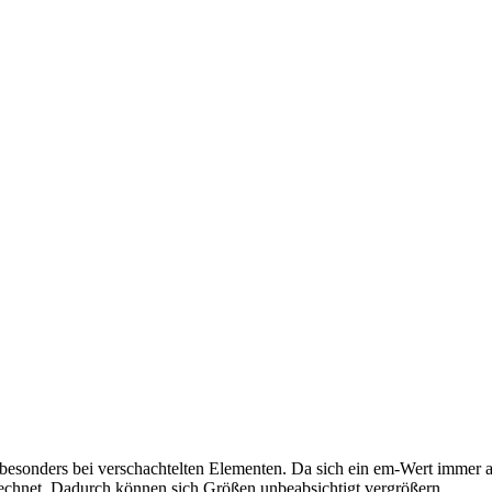
 besonders bei verschachtelten Elementen. Da sich ein em-Wert immer au
rechnet. Dadurch können sich Größen unbeabsichtigt vergrößern.