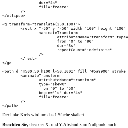
dur=
"4s"
fill=
"freeze"
/>
</ellipse>
<g
transform=
"translate(350,100)"
>
<rect
x=
"-50"
y=
"-50"
width=
"100"
height=
"100"
<animateTransform
attributeName=
"transform"
type=
from=
"0"
to=
"90"
dur=
"3s"
repeatCount=
"indefinite"
/>
</rect>
</g>
<path
d=
"m500,50 h100 l-50,100z"
fill=
"#5a9900"
stroke=
<animateTransform
attributeName=
"transform"
type=
"skewX"
from=
"0"
to=
"50"
begin=
"1s"
dur=
"4s"
fill=
"freeze"
/>
</path>
Der linke Kreis wird um das 1.5fache skaliert.
Beachten Sie,
dass der X- und Y-Abstand zum Nullpunkt auch