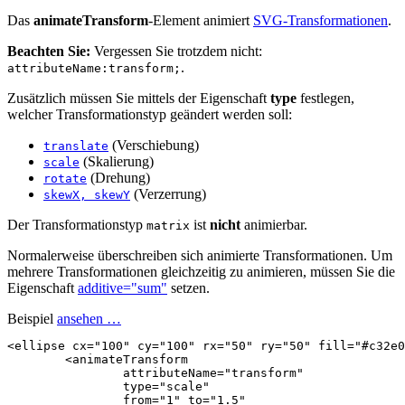
Das
animateTransform
-Element animiert
SVG-Transformationen
.
Beachten Sie:
Vergessen Sie trotzdem nicht:
.
attributeName:transform;
Zusätzlich müssen Sie mittels der Eigenschaft
type
festlegen,
welcher Transformationstyp geändert werden soll:
(Verschiebung)
translate
(Skalierung)
scale
(Drehung)
rotate
(Verzerrung)
skewX, skewY
Der Transformationstyp
ist
nicht
animierbar.
matrix
Normalerweise überschreiben sich animierte Transformationen. Um
mehrere Transformationen gleichzeitig zu animieren, müssen Sie die
Eigenschaft
additive="sum"
setzen.
Beispiel
ansehen …
<ellipse
cx=
"100"
cy=
"100"
rx=
"50"
ry=
"50"
fill=
"#c32e0
<animateTransform
attributeName=
"transform"
type=
"scale"
from=
"1"
to=
"1.5"