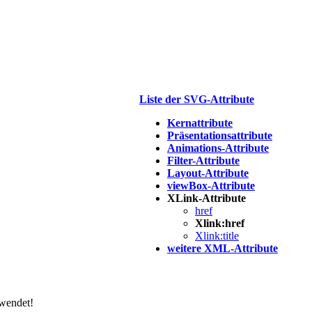
Liste der SVG-Attribute
Kernattribute
Präsentationsattribute
Animations-Attribute
Filter-Attribute
Layout-Attribute
viewBox-Attribute
XLink-Attribute
href
Xlink:href
Xlink:title
weitere XML-Attribute
rwendet!