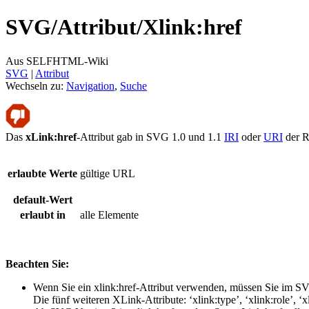
SVG/
Attribut/
Xlink:href
Aus SELFHTML-Wiki
SVG
‎ |
Attribut
Wechseln zu:
Navigation
,
Suche
Das
xLink:href
-Attribut gab in SVG 1.0 und 1.1
IRI
oder
URI
der R
erlaubte Werte
gültige URL
default-Wert
erlaubt in
alle Elemente
Beachten Sie:
Wenn Sie ein xlink:href-Attribut verwenden, müssen Sie im 
Die fünf weiteren XLink-Attribute: ‘xlink:type’, ‘xlink:role’, 