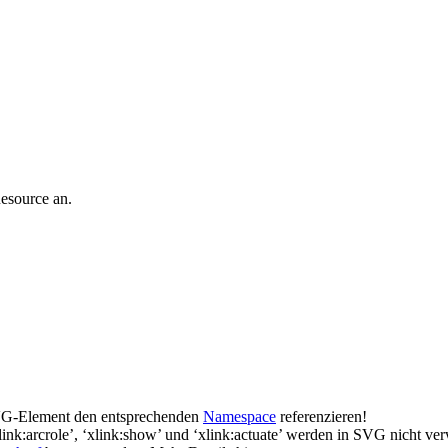
esource an.
SVG-Element den entsprechenden
Namespace
referenzieren!
‘xlink:arcrole’, ‘xlink:show’ und ‘xlink:actuate’ werden in SVG nicht ve