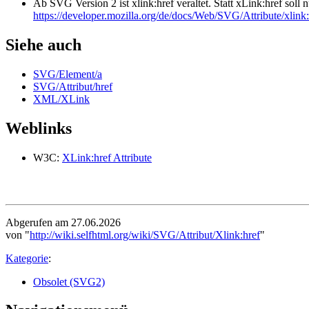
Ab SVG Version 2 ist xlink:href veraltet. Statt xLink:href soll 
https://developer.mozilla.org/de/docs/Web/SVG/Attribute/xlink:
Siehe auch
SVG/Element/a
SVG/Attribut/href
XML/XLink
Weblinks
W3C:
XLink:href Attribute
Abgerufen am 27.06.2026
von "
http://wiki.selfhtml.org/wiki/SVG/Attribut/Xlink:href
"
Kategorie
:
Obsolet (SVG2)