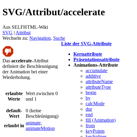
SVG/
Attribut/
accelerate
Aus SELFHTML-Wiki
SVG
‎ |
Attribut
Wechseln zu:
Navigation
,
Suche
Liste der SVG-Attribute
Kernattribute
Präsentationsattribute
Das
accelerate
-Attribut
Animations-Attribute
definiert die Beschleunigung
accumulate
der Animation bei einer
additive
Wiederholung.
attributeName
attributeType
begin
erlaubte
Wert zwischen 0
by
Werte
und 1
calcMode
dur
default-
0 (keine
end
Wert
Beschleúnigung)
fill (Animation)
animate
,
erlaubt in
from
animateMotion
keyPoints
keySplines