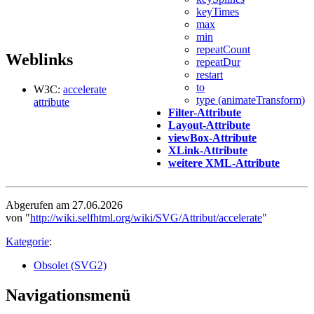
keyTimes
max
min
repeatCount
Weblinks
repeatDur
restart
to
W3C:
accelerate
type (animateTransform)
attribute
Filter-Attribute
Layout-Attribute
viewBox-Attribute
XLink-Attribute
weitere XML-Attribute
Abgerufen am 27.06.2026
von "
http://wiki.selfhtml.org/wiki/SVG/Attribut/accelerate
"
Kategorie
:
Obsolet (SVG2)
Navigationsmenü