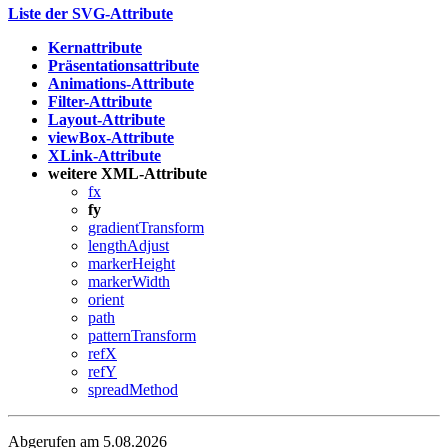
Liste der SVG-Attribute
Kernattribute
Präsentationsattribute
Animations-Attribute
Filter-Attribute
Layout-Attribute
viewBox-Attribute
XLink-Attribute
weitere XML-Attribute
fx
fy
gradientTransform
lengthAdjust
markerHeight
markerWidth
orient
path
patternTransform
refX
refY
spreadMethod
Abgerufen am 5.08.2026