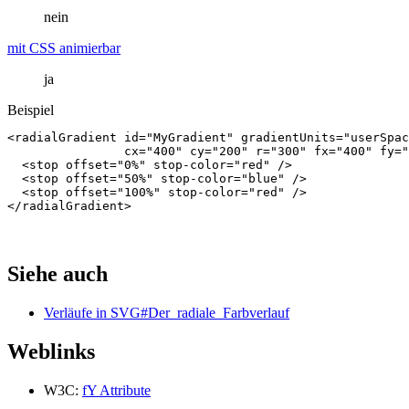
nein
mit CSS animierbar
ja
Beispiel
<radialGradient
id=
"MyGradient"
gradientUnits=
"userSpac
cx=
"400"
cy=
"200"
r=
"300"
fx=
"400"
fy=
"
<stop
offset=
"0%"
stop-color=
"red"
/>
<stop
offset=
"50%"
stop-color=
"blue"
/>
<stop
offset=
"100%"
stop-color=
"red"
/>
</radialGradient>
Siehe auch
Verläufe in SVG#Der_radiale_Farbverlauf
Weblinks
W3C:
fY Attribute