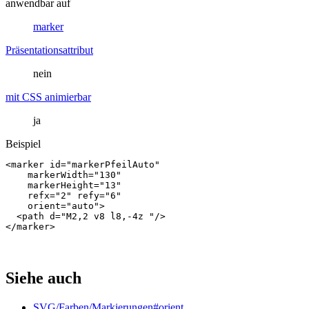
anwendbar auf
marker
Präsentationsattribut
nein
mit CSS animierbar
ja
Beispiel
<
marker
id
=
"markerPfeilAuto"
markerWidth
=
"130"
markerHeight
=
"13"
refx
=
"2"
refy
=
"6"
orient
=
"auto"
>
<
path
d
=
"M2,2 v8 l8,-4z "
/>
</
marker
>
Siehe auch
SVG/Farben/Markierungen#orient