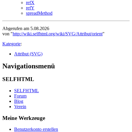
refX
refY
spreadMethod
Abgerufen am 5.08.2026
von "
http://wiki.selfhtml.org/wiki/SVG/Attribut/orient
"
Kategorie
:
Attribut (SVG)
Navigationsmenü
SELFHTML
SELFHTML
Forum
Blog
Verein
Meine Werkzeuge
Benutzerkonto erstellen