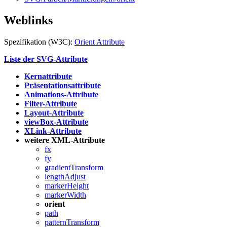
Weblinks
Spezifikation (W3C):
Orient Attribute
Liste der SVG-Attribute
Kernattribute
Präsentationsattribute
Animations-Attribute
Filter-Attribute
Layout-Attribute
viewBox-Attribute
XLink-Attribute
weitere XML-Attribute
fx
fy
gradientTransform
lengthAdjust
markerHeight
markerWidth
orient
path
patternTransform