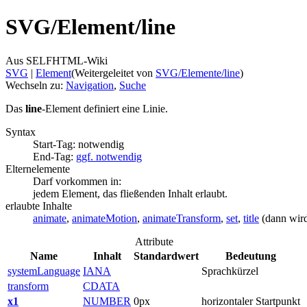
SVG/
Element/
line
Aus SELFHTML-Wiki
SVG
‎ |
Element
(Weitergeleitet von
SVG/Elemente/line
)
Wechseln zu:
Navigation
,
Suche
Das
line
-Element definiert eine Linie.
Syntax
Start-Tag: notwendig
End-Tag:
ggf. notwendig
Elternelemente
Darf vorkommen in:
jedem Element, das fließenden Inhalt erlaubt.
erlaubte Inhalte
animate
,
animateMotion
,
animateTransform
,
set
,
title
(dann wird
Attribute
Name
Inhalt
Standardwert
Bedeutung
systemLanguage
IANA
Sprachkürzel
transform
CDATA
x1
NUMBER
0px
horizontaler Startpunkt