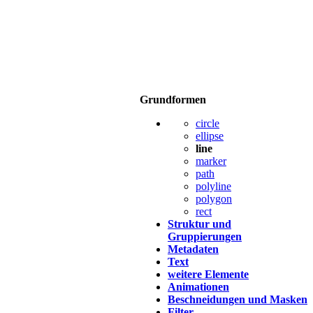
Grundformen
circle
ellipse
line
marker
path
polyline
polygon
rect
Struktur und
Gruppierungen
Metadaten
Text
weitere Elemente
Animationen
Beschneidungen und Masken
Filter