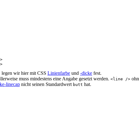
>
>
t, legen wir hier mit CSS
Linienfarbe
und
-dicke
fest.
lerweise muss mindestens eine Angabe gesetzt werden.
ohne
<line />
oke-linecap
nicht seinen Standardwert
hat.
butt