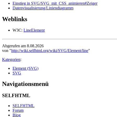
Einstieg in SVG/SVG_mit_CSS_animieren#Zeiger
Datenvisualisierung/Liniendiagramm
Weblinks
W3C:
LineElement
Abgerufen am 8.08.2026
von "
http://wiki.selfhtml.org/wiki/SVG/Element/line
"
Kategorien
:
Element (SVG)
SVG
Navigationsmenü
SELFHTML
SELFHTML
Forum
Blog