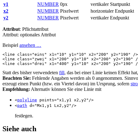
y1
NUMBER
0px
vertikaler Startpunkt
x2
NUMBER
Pixelwert
horizontaler Endpunkt
y2
NUMBER
Pixelwert
vertikaler Endpunkt
Attribut
: Pflichtattribut
Attribut: optionales Attribut
Beispiel
ansehen …
<line
class=
"eins"
x1=
"10"
y1=
"10"
x2=
"200"
y2=
"190"
/>
<line
class=
"zwei"
x1=
"200"
y1=
"10"
x2=
"200"
y2=
"190"
/
<line
class=
"drei"
x1=
"400"
y1=
"10"
x2=
"200"
y2=
"190"
/
Statt des bisher verwendeten
fill
, das bei einer Linie keinen Effekt ha
Beachten Sie:
Fehlende Angaben werden als 0 angenommen. Sinnvol
erzeugt einen Punkt (bzw. ein Viertel davon) im Ursprung, sofern
str
Empfehlung:
Alternativ können Sie eine Linie mit
<
polyline
points="x1,y1 x2,y2"/>
<
path
d="Mx1,y1 Lx2,y2"/>
festlegen.
Siehe auch