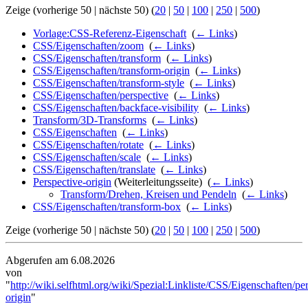
Zeige (vorherige 50 | nächste 50) (
20
|
50
|
100
|
250
|
500
)
Vorlage:CSS-Referenz-Eigenschaft
‎
(
← Links
)
CSS/Eigenschaften/zoom
‎
(
← Links
)
CSS/Eigenschaften/transform
‎
(
← Links
)
CSS/Eigenschaften/transform-origin
‎
(
← Links
)
CSS/Eigenschaften/transform-style
‎
(
← Links
)
CSS/Eigenschaften/perspective
‎
(
← Links
)
CSS/Eigenschaften/backface-visibility
‎
(
← Links
)
Transform/3D-Transforms
‎
(
← Links
)
CSS/Eigenschaften
‎
(
← Links
)
CSS/Eigenschaften/rotate
‎
(
← Links
)
CSS/Eigenschaften/scale
‎
(
← Links
)
CSS/Eigenschaften/translate
‎
(
← Links
)
Perspective-origin
(Weiterleitungsseite) ‎
(
← Links
)
Transform/Drehen, Kreisen und Pendeln
‎
(
← Links
)
CSS/Eigenschaften/transform-box
‎
(
← Links
)
Zeige (vorherige 50 | nächste 50) (
20
|
50
|
100
|
250
|
500
)
Abgerufen am 6.08.2026
von
"
http://wiki.selfhtml.org/wiki/Spezial:Linkliste/CSS/Eigenschaften/pe
origin
"