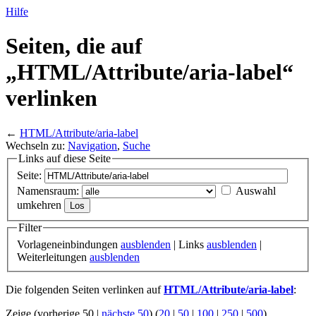
Hilfe
Seiten, die auf
„HTML/
Attribute/
aria-label“
verlinken
←
HTML/Attribute/aria-label
Wechseln zu:
Navigation
,
Suche
Links auf diese Seite
Seite:
Namensraum:
Auswahl
umkehren
Filter
Vorlageneinbindungen
ausblenden
| Links
ausblenden
|
Weiterleitungen
ausblenden
Die folgenden Seiten verlinken auf
HTML/Attribute/aria-label
:
Zeige (vorherige 50 |
nächste 50
) (
20
|
50
|
100
|
250
|
500
)