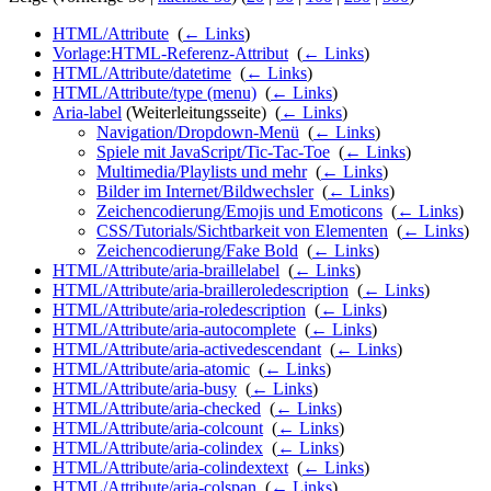
HTML/Attribute
‎
(
← Links
)
Vorlage:HTML-Referenz-Attribut
‎
(
← Links
)
HTML/Attribute/datetime
‎
(
← Links
)
HTML/Attribute/type (menu)
‎
(
← Links
)
Aria-label
(Weiterleitungsseite) ‎
(
← Links
)
Navigation/Dropdown-Menü
‎
(
← Links
)
Spiele mit JavaScript/Tic-Tac-Toe
‎
(
← Links
)
Multimedia/Playlists und mehr
‎
(
← Links
)
Bilder im Internet/Bildwechsler
‎
(
← Links
)
Zeichencodierung/Emojis und Emoticons
‎
(
← Links
)
CSS/Tutorials/Sichtbarkeit von Elementen
‎
(
← Links
)
Zeichencodierung/Fake Bold
‎
(
← Links
)
HTML/Attribute/aria-braillelabel
‎
(
← Links
)
HTML/Attribute/aria-brailleroledescription
‎
(
← Links
)
HTML/Attribute/aria-roledescription
‎
(
← Links
)
HTML/Attribute/aria-autocomplete
‎
(
← Links
)
HTML/Attribute/aria-activedescendant
‎
(
← Links
)
HTML/Attribute/aria-atomic
‎
(
← Links
)
HTML/Attribute/aria-busy
‎
(
← Links
)
HTML/Attribute/aria-checked
‎
(
← Links
)
HTML/Attribute/aria-colcount
‎
(
← Links
)
HTML/Attribute/aria-colindex
‎
(
← Links
)
HTML/Attribute/aria-colindextext
‎
(
← Links
)
HTML/Attribute/aria-colspan
‎
(
← Links
)