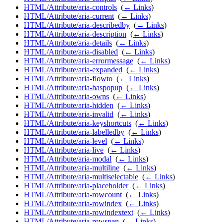
HTML/Attribute/aria-controls
‎
(
← Links
)
HTML/Attribute/aria-current
‎
(
← Links
)
HTML/Attribute/aria-describedby
‎
(
← Links
)
HTML/Attribute/aria-description
‎
(
← Links
)
HTML/Attribute/aria-details
‎
(
← Links
)
HTML/Attribute/aria-disabled
‎
(
← Links
)
HTML/Attribute/aria-errormessage
‎
(
← Links
)
HTML/Attribute/aria-expanded
‎
(
← Links
)
HTML/Attribute/aria-flowto
‎
(
← Links
)
HTML/Attribute/aria-haspopup
‎
(
← Links
)
HTML/Attribute/aria-owns
‎
(
← Links
)
HTML/Attribute/aria-hidden
‎
(
← Links
)
HTML/Attribute/aria-invalid
‎
(
← Links
)
HTML/Attribute/aria-keyshortcuts
‎
(
← Links
)
HTML/Attribute/aria-labelledby
‎
(
← Links
)
HTML/Attribute/aria-level
‎
(
← Links
)
HTML/Attribute/aria-live
‎
(
← Links
)
HTML/Attribute/aria-modal
‎
(
← Links
)
HTML/Attribute/aria-multiline
‎
(
← Links
)
HTML/Attribute/aria-multiselectable
‎
(
← Links
)
HTML/Attribute/aria-placeholder
‎
(
← Links
)
HTML/Attribute/aria-rowcount
‎
(
← Links
)
HTML/Attribute/aria-rowindex
‎
(
← Links
)
HTML/Attribute/aria-rowindextext
‎
(
← Links
)
HTML/Attribute/aria-rowspan
‎
(
← Links
)