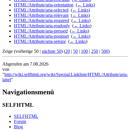
HTML/Attribute/aria-orientation
‎
(
← Links
)
HTML/Attribute/aria-selected
‎
(
← Links
)
HTML/Attribute/aria-relevant
‎
(
← Links
)
HTML/Attribute/aria-required
‎
(
← Links
)
HTML/Attribute/aria-readonly
‎
(
← Links
)
HTML/Attribute/aria-pressed
‎
(
← Links
)
HTML/Attribute/aria-posinset
‎
(
← Links
)
HTML/Attribute/aria-setsize
‎
(
← Links
)
Zeige (vorherige 50 |
nächste 50
) (
20
|
50
|
100
|
250
|
500
)
Abgerufen am 7.08.2026
von
"
http://wiki.selfhtml.org/wiki/Spezial:Linkliste/HTML/Attribute/aria-
label
"
Navigationsmenü
SELFHTML
SELFHTML
Forum
Blog