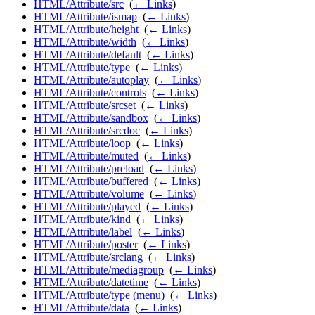
HTML/Attribute/src
‎
(
← Links
)
HTML/Attribute/ismap
‎
(
← Links
)
HTML/Attribute/height
‎
(
← Links
)
HTML/Attribute/width
‎
(
← Links
)
HTML/Attribute/default
‎
(
← Links
)
HTML/Attribute/type
‎
(
← Links
)
HTML/Attribute/autoplay
‎
(
← Links
)
HTML/Attribute/controls
‎
(
← Links
)
HTML/Attribute/srcset
‎
(
← Links
)
HTML/Attribute/sandbox
‎
(
← Links
)
HTML/Attribute/srcdoc
‎
(
← Links
)
HTML/Attribute/loop
‎
(
← Links
)
HTML/Attribute/muted
‎
(
← Links
)
HTML/Attribute/preload
‎
(
← Links
)
HTML/Attribute/buffered
‎
(
← Links
)
HTML/Attribute/volume
‎
(
← Links
)
HTML/Attribute/played
‎
(
← Links
)
HTML/Attribute/kind
‎
(
← Links
)
HTML/Attribute/label
‎
(
← Links
)
HTML/Attribute/poster
‎
(
← Links
)
HTML/Attribute/srclang
‎
(
← Links
)
HTML/Attribute/mediagroup
‎
(
← Links
)
HTML/Attribute/datetime
‎
(
← Links
)
HTML/Attribute/type (menu)
‎
(
← Links
)
HTML/Attribute/data
‎
(
← Links
)