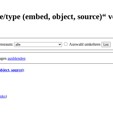
e/
type (embed, object, source)“ 
nsraum:
Auswahl umkehren
ungen
ausblenden
ject, source)
:
nks
)