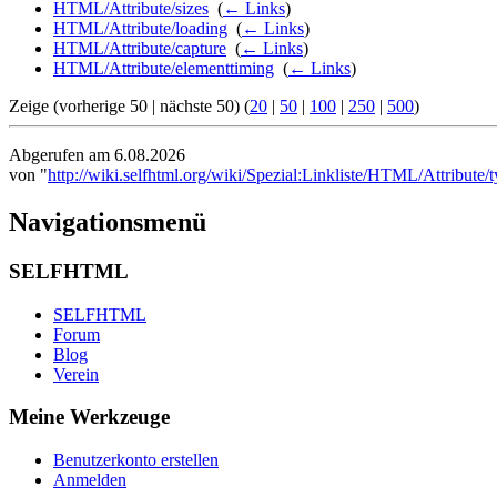
HTML/Attribute/sizes
‎
(
← Links
)
HTML/Attribute/loading
‎
(
← Links
)
HTML/Attribute/capture
‎
(
← Links
)
HTML/Attribute/elementtiming
‎
(
← Links
)
Zeige (vorherige 50 | nächste 50) (
20
|
50
|
100
|
250
|
500
)
Abgerufen am 6.08.2026
von "
http://wiki.selfhtml.org/wiki/Spezial:Linkliste/HTML/Attribute
Navigationsmenü
SELFHTML
SELFHTML
Forum
Blog
Verein
Meine Werkzeuge
Benutzerkonto erstellen
Anmelden