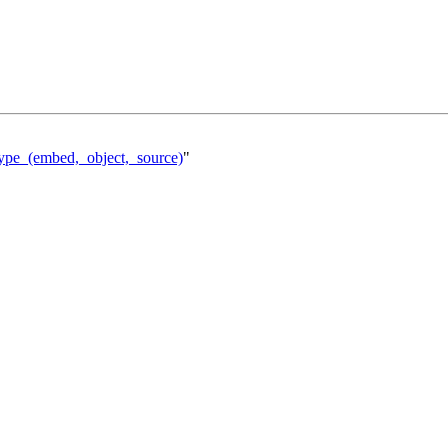
/type_(embed,_object,_source)
"