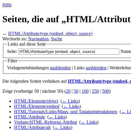
Hilfe
Seiten, die auf „HTML/
Attribut
←
HTML/Attribute/type (embed, object, source)
Wechseln zu:
Navigation
,
Suche
Links auf diese Seite
Seite:
Name
Filter
Vorlageneinbindungen
ausblenden
| Links
ausblenden
| Weiterleit
Die folgenden Seiten verlinken auf
HTML/Attribute/type (embed, ob
Zeige (vorherige 50 | nächste 50) (
20
|
50
|
100
|
250
|
500
)
HTML/Elemente/object
‎
(
← Links
)
HTML/Elemente/embed
‎
(
← Links
)
HTML/Tutorials/Links/Maus- und Tastaturinteraktionen
‎
(
← Li
HTML/Attribute
‎
(
← Links
)
Vorlage:HTML-Referenz-Attribut
‎
(
← Links
)
HTML/Attribute/alt
‎
(
← Links
)