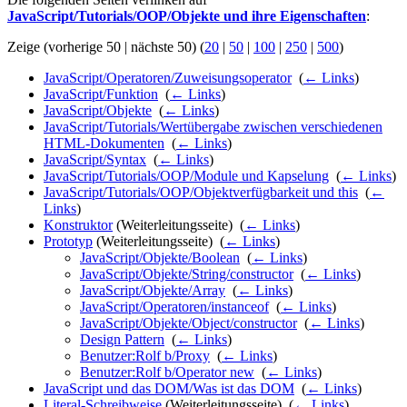
JavaScript/Tutorials/OOP/Objekte und ihre Eigenschaften
:
Zeige (vorherige 50 | nächste 50) (
20
|
50
|
100
|
250
|
500
)
JavaScript/Operatoren/Zuweisungsoperator
‎
(
← Links
)
JavaScript/Funktion
‎
(
← Links
)
JavaScript/Objekte
‎
(
← Links
)
JavaScript/Tutorials/Wertübergabe zwischen verschiedenen
HTML-Dokumenten
‎
(
← Links
)
JavaScript/Syntax
‎
(
← Links
)
JavaScript/Tutorials/OOP/Module und Kapselung
‎
(
← Links
)
JavaScript/Tutorials/OOP/Objektverfügbarkeit und this
‎
(
←
Links
)
Konstruktor
(Weiterleitungsseite) ‎
(
← Links
)
Prototyp
(Weiterleitungsseite) ‎
(
← Links
)
JavaScript/Objekte/Boolean
‎
(
← Links
)
JavaScript/Objekte/String/constructor
‎
(
← Links
)
JavaScript/Objekte/Array
‎
(
← Links
)
JavaScript/Operatoren/instanceof
‎
(
← Links
)
JavaScript/Objekte/Object/constructor
‎
(
← Links
)
Design Pattern
‎
(
← Links
)
Benutzer:Rolf b/Proxy
‎
(
← Links
)
Benutzer:Rolf b/Operator new
‎
(
← Links
)
JavaScript und das DOM/Was ist das DOM
‎
(
← Links
)
Literal-Schreibweise
(Weiterleitungsseite) ‎
(
← Links
)