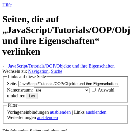
Hilfe
Seiten, die auf
„JavaScript/
Tutorials/
OOP/
Obj
und ihre Eigenschaften“
verlinken
←
JavaScript/Tutorials/OOP/Objekte und ihre Eigenschaften
Wechseln zu:
Navigation
,
Suche
Links auf diese Seite
Seite:
Namensraum:
Auswahl
umkehren
Filter
Vorlageneinbindungen
ausblenden
| Links
ausblenden
|
Weiterleitungen
ausblenden
Die folgenden Seiten verlinken auf