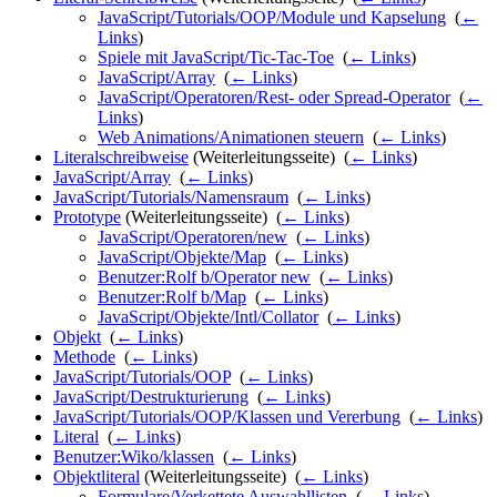
JavaScript/Tutorials/OOP/Module und Kapselung
‎
(
←
Links
)
Spiele mit JavaScript/Tic-Tac-Toe
‎
(
← Links
)
JavaScript/Array
‎
(
← Links
)
JavaScript/Operatoren/Rest- oder Spread-Operator
‎
(
←
Links
)
Web Animations/Animationen steuern
‎
(
← Links
)
Literalschreibweise
(Weiterleitungsseite) ‎
(
← Links
)
JavaScript/Array
‎
(
← Links
)
JavaScript/Tutorials/Namensraum
‎
(
← Links
)
Prototype
(Weiterleitungsseite) ‎
(
← Links
)
JavaScript/Operatoren/new
‎
(
← Links
)
JavaScript/Objekte/Map
‎
(
← Links
)
Benutzer:Rolf b/Operator new
‎
(
← Links
)
Benutzer:Rolf b/Map
‎
(
← Links
)
JavaScript/Objekte/Intl/Collator
‎
(
← Links
)
Objekt
‎
(
← Links
)
Methode
‎
(
← Links
)
JavaScript/Tutorials/OOP
‎
(
← Links
)
JavaScript/Destrukturierung
‎
(
← Links
)
JavaScript/Tutorials/OOP/Klassen und Vererbung
‎
(
← Links
)
Literal
‎
(
← Links
)
Benutzer:Wiko/klassen
‎
(
← Links
)
Objektliteral
(Weiterleitungsseite) ‎
(
← Links
)
Formulare/Verkettete Auswahllisten
‎
(
← Links
)