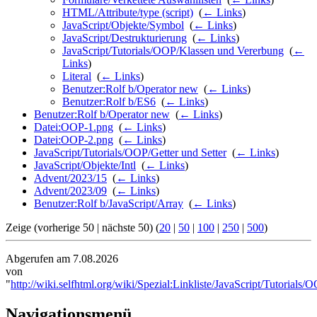
HTML/Attribute/type (script)
‎
(
← Links
)
JavaScript/Objekte/Symbol
‎
(
← Links
)
JavaScript/Destrukturierung
‎
(
← Links
)
JavaScript/Tutorials/OOP/Klassen und Vererbung
‎
(
←
Links
)
Literal
‎
(
← Links
)
Benutzer:Rolf b/Operator new
‎
(
← Links
)
Benutzer:Rolf b/ES6
‎
(
← Links
)
Benutzer:Rolf b/Operator new
‎
(
← Links
)
Datei:OOP-1.png
‎
(
← Links
)
Datei:OOP-2.png
‎
(
← Links
)
JavaScript/Tutorials/OOP/Getter und Setter
‎
(
← Links
)
JavaScript/Objekte/Intl
‎
(
← Links
)
Advent/2023/15
‎
(
← Links
)
Advent/2023/09
‎
(
← Links
)
Benutzer:Rolf b/JavaScript/Array
‎
(
← Links
)
Zeige (vorherige 50 | nächste 50) (
20
|
50
|
100
|
250
|
500
)
Abgerufen am 7.08.2026
von
"
http://wiki.selfhtml.org/wiki/Spezial:Linkliste/JavaScript/Tutorial
Navigationsmenü