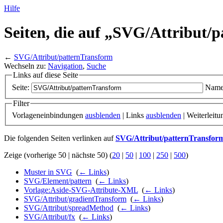
Hilfe
Seiten, die auf „SVG/
Attribut/
p
←
SVG/Attribut/patternTransform
Wechseln zu:
Navigation
,
Suche
Links auf diese Seite
Seite:
Name
Filter
Vorlageneinbindungen
ausblenden
| Links
ausblenden
| Weiterleit
Die folgenden Seiten verlinken auf
SVG/Attribut/patternTransfor
Zeige (vorherige 50 | nächste 50) (
20
|
50
|
100
|
250
|
500
)
Muster in SVG
‎
(
← Links
)
SVG/Element/pattern
‎
(
← Links
)
Vorlage:Aside-SVG-Attribute-XML
‎
(
← Links
)
SVG/Attribut/gradientTransform
‎
(
← Links
)
SVG/Attribut/spreadMethod
‎
(
← Links
)
SVG/Attribut/fx
‎
(
← Links
)