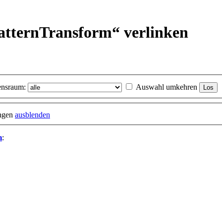
atternTransform“ verlinken
nsraum:
Auswahl umkehren
ungen
ausblenden
m
: