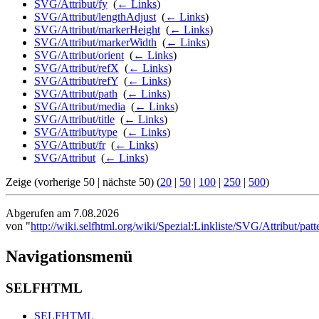
SVG/Attribut/fy
‎
(
← Links
)
SVG/Attribut/lengthAdjust
‎
(
← Links
)
SVG/Attribut/markerHeight
‎
(
← Links
)
SVG/Attribut/markerWidth
‎
(
← Links
)
SVG/Attribut/orient
‎
(
← Links
)
SVG/Attribut/refX
‎
(
← Links
)
SVG/Attribut/refY
‎
(
← Links
)
SVG/Attribut/path
‎
(
← Links
)
SVG/Attribut/media
‎
(
← Links
)
SVG/Attribut/title
‎
(
← Links
)
SVG/Attribut/type
‎
(
← Links
)
SVG/Attribut/fr
‎
(
← Links
)
SVG/Attribut
‎
(
← Links
)
Zeige (vorherige 50 | nächste 50) (
20
|
50
|
100
|
250
|
500
)
Abgerufen am 7.08.2026
von "
http://wiki.selfhtml.org/wiki/Spezial:Linkliste/SVG/Attribut/pat
Navigationsmenü
SELFHTML
SELFHTML