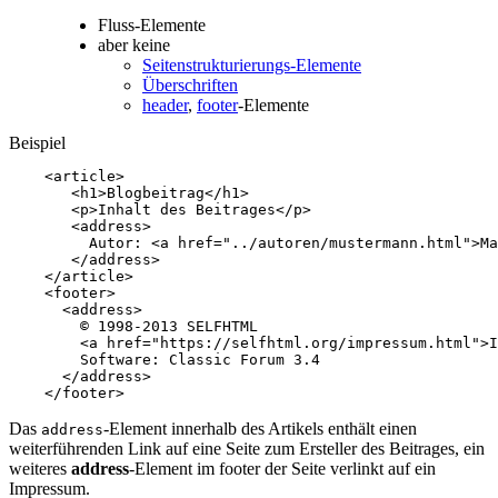
Fluss-Elemente
aber keine
Seitenstrukturierungs-Elemente
Überschriften
header
,
footer
-Elemente
Beispiel
<
article
>
<
h1
>
Blogbeitrag
</
h1
>
<
p
>
Inhalt des Beitrages
</
p
>
<
address
>
         Autor: 
<
a
href
=
"../autoren/mustermann.html"
>
Ma
</
address
>
</
article
>
<
footer
>
<
address
>
        © 1998-2013 SELFHTML 

<
a
href
=
"https://selfhtml.org/impressum.html"
>
I
        Software: Classic Forum 3.4

</
address
>
</
footer
>
Das
-Element innerhalb des Artikels enthält einen
address
weiterführenden Link auf eine Seite zum Ersteller des Beitrages, ein
weiteres
address
-Element im footer der Seite verlinkt auf ein
Impressum.