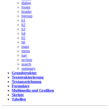
dialog
footer
header
hgroup
h1
h2
h3
h4
h5
h6
main
menu
nav
section
search
summary
Grundstruktur
Textstrukturierung
Textauszeichnung
Formulare
Multimedia und Grafiken
Skripte
Tabellen