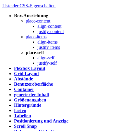
Liste der CSS-Eigenschaften
Box-Ausrichtung
place-content
align-content
justify-content
place-items
align-items
justify-items
place-self
align-self
justify-self
Flexbox Layout
Grid Layout
Abstände
Benutzeroberfläche
Container
generierter Inhalt
Größenangaben
Hintergründe
Listen
Tabellen
Positionierung und Anzeige
Scroll Snap