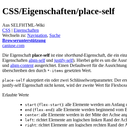
CSS/
Eigenschaften/
place-self
Aus SELFHTML-Wiki
CSS
‎ |
Eigenschaften
Wechseln zu:
Navigation
,
Suche
Browserunterstützung
caniuse.com
Die Eigenschaft
place-self
ist eine
shorthand
-Eigenschaft, die ein ei
Eigenschaften
align-self
und
justify-self
). Hierbei geht es um die Ausr
und
align-content
ausgerichtet. Einen Defaultwert für die Ausrichtung
überschreiben den durch
gesetzten Wert.
*-items
akzeptiert ein oder zwei Schlüsselwortparameter. Der erst
place-self
justify-self Eigenschaft nicht kennt, wird der zweite Wert für Flexboxe
Erlaubte Werte
(
): alle Elemente werden am Anfang 
start
flex-start
(
): alle Elemente werden beginnend vom E
end
flex-end
: alle Elemente werden in der Mitte der Achse a
center
: richtet Elemente am logischen linken Rand der Ac
left
: richtet Elemente am logischen rechten Rand der 
right