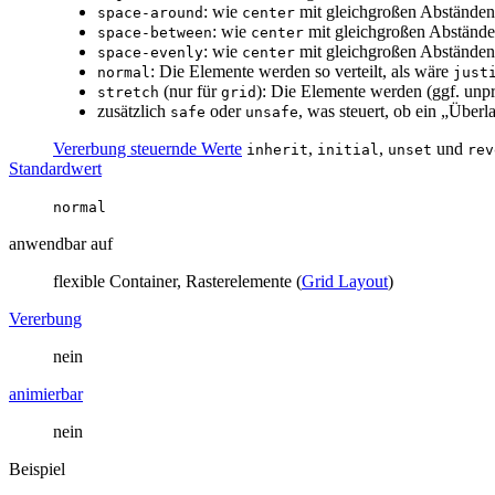
: wie
mit gleichgroßen Abständen 
space-around
center
: wie
mit gleichgroßen Abständen
space-between
center
: wie
mit gleichgroßen Abständen 
space-evenly
center
: Die Elemente werden so verteilt, als wäre
normal
just
(nur für
): Die Elemente werden (ggf. unpr
stretch
grid
zusätzlich
oder
, was steuert, ob ein „Überl
safe
unsafe
Vererbung steuernde Werte
,
,
und
inherit
initial
unset
rev
Standardwert
normal
anwendbar auf
flexible Container, Rasterelemente (
Grid Layout
)
Vererbung
nein
animierbar
nein
Beispiel