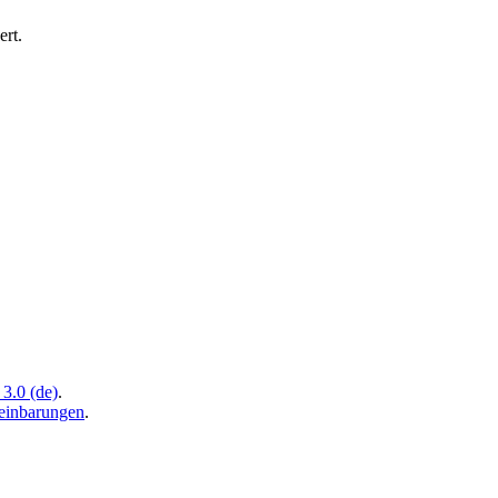
ert.
3.0 (de)
.
inbarungen
.