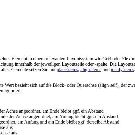
nzelnes Element in einem relevanten Layoutsystem wie Grid oder Flexbox 
ichtung innerhalb der jeweiligen Layoutzeile oder -spalte. Die Layoutze
 aller Elemente setzen Sie mit
place-items
,
align-items
und
justify-items
e Wert bezieht sich auf die Block- oder Querachse (align-self), der zwe
n ignoriert.
der Achse angeordnet, am Ende bleibt ggf. ein Abstand
nde der Achse angeordnet, am Anfang bleibt ggf. ein Abstand
ngeordnet, am Anfang und am Ende bleibt ggf. derselbe Abstand
hse aus
Achse aus