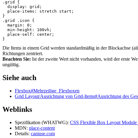
.grid
{
display
:
grid
;
place
-
items
:
stretch
start
;
}
.grid
.icon
{
margin
:
0
;
min-height
:
100
vh
;
place
-
self
:
center
;
}
Die Items in einem Grid werden standardmäßig in der Blockachse (align
Richtungen zentriert.
Beachten Sie:
Ist der zweite Wert nicht vorhanden, wird der erste Wert
ungültig.
Siehe auch
Flexbox#Mehrzeilige_Flexboxen
Grid Layout/Ausrichtung von Grid-Items#Ausrichtung des Gest
Weblinks
Spezifikation (WHATWG):
CSS Flexible Box Layout Module L
MDN:
place-content
Details:
caniuse.com