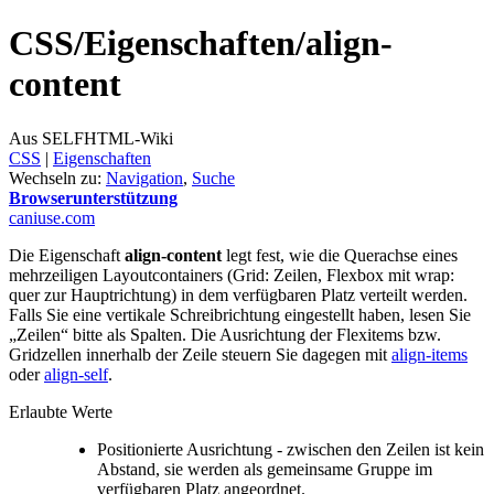
CSS/
Eigenschaften/
align-
content
Aus SELFHTML-Wiki
CSS
‎ |
Eigenschaften
Wechseln zu:
Navigation
,
Suche
Browserunterstützung
caniuse.com
Die Eigenschaft
align-content
legt fest, wie die Querachse eines
mehrzeiligen Layoutcontainers (Grid: Zeilen, Flexbox mit wrap:
quer zur Hauptrichtung) in dem verfügbaren Platz verteilt werden.
Falls Sie eine vertikale Schreibrichtung eingestellt haben, lesen Sie
„Zeilen“ bitte als Spalten. Die Ausrichtung der Flexitems bzw.
Gridzellen innerhalb der Zeile steuern Sie dagegen mit
align-items
oder
align-self
.
Erlaubte Werte
Positionierte Ausrichtung - zwischen den Zeilen ist kein
Abstand, sie werden als gemeinsame Gruppe im
verfügbaren Platz angeordnet.