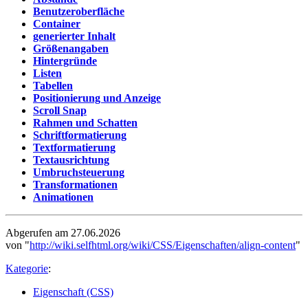
Benutzeroberfläche
Container
generierter Inhalt
Größenangaben
Hintergründe
Listen
Tabellen
Positionierung und Anzeige
Scroll Snap
Rahmen und Schatten
Schriftformatierung
Textformatierung
Textausrichtung
Umbruchsteuerung
Transformationen
Animationen
Abgerufen am 27.06.2026
von "
http://wiki.selfhtml.org/wiki/CSS/Eigenschaften/align-content
"
Kategorie
:
Eigenschaft (CSS)