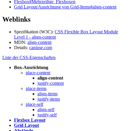
Flexbox#Mehrzeilige_Flexboxen
Grid Layout/Ausrichtung von Grid-Items#align-content
Weblinks
Spezifikation (W3C):
CSS Flexible Box Layout Module
Level 1 - align-content
MDN:
align-content
Details:
caniuse.com
Liste der CSS-Eigenschaften
Box-Ausrichtung
place-content
align-content
justify-content
place-items
align-items
justify-items
place-self
align-self
justify-self
Flexbox Layout
Grid Layout
Abstände