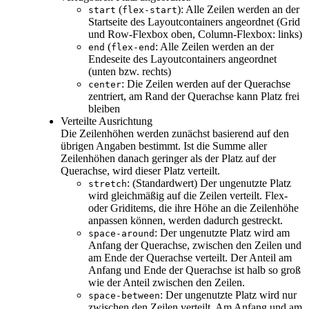
(
): Alle Zeilen werden an der
start
flex-start
Startseite des Layoutcontainers angeordnet (Grid
und Row-Flexbox oben, Column-Flexbox: links)
(
: Alle Zeilen werden an der
end
flex-end
Endeseite des Layoutcontainers angeordnet
(unten bzw. rechts)
: Die Zeilen werden auf der Querachse
center
zentriert, am Rand der Querachse kann Platz frei
bleiben
Verteilte Ausrichtung
Die Zeilenhöhen werden zunächst basierend auf den
übrigen Angaben bestimmt. Ist die Summe aller
Zeilenhöhen danach geringer als der Platz auf der
Querachse, wird dieser Platz verteilt.
: (Standardwert) Der ungenutzte Platz
stretch
wird gleichmäßig auf die Zeilen verteilt. Flex-
oder Griditems, die ihre Höhe an die Zeilenhöhe
anpassen können, werden dadurch gestreckt.
: Der ungenutzte Platz wird am
space-around
Anfang der Querachse, zwischen den Zeilen und
am Ende der Querachse verteilt. Der Anteil am
Anfang und Ende der Querachse ist halb so groß
wie der Anteil zwischen den Zeilen.
: Der ungenutzte Platz wird nur
space-between
zwischen den Zeilen verteilt. Am Anfang und am