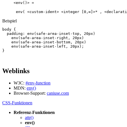
<env()> =
 env( <custom-ident> <integer [0,∞]>* , <declarati
Beispiel
body
{
padding
:
env
(
safe
-
area
-
inset
-
top
,
20px
)
env
(
safe
-
area
-
inset
-
right
,
20px
)
env
(
safe
-
area
-
inset
-
bottom
,
20px
)
env
(
safe
-
area
-
inset
-
left
,
20px
);
}
Weblinks
W3C:
#env-function
MDN:
env()
Browser-Support:
caniuse.com
CSS-Funktionen
Referenz-Funktionen
attr()
env()