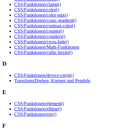
CSS/Funktionen/clamp()
CSS/Funktionen/color()
CSS/Funktionen/color-mix()
CSS/Funktionen/conic-gradient()
CSS/Funktionen/contrast-color()
CSS/Funktionen/counter()
CSS/Funktionen/counters()
CSS/Funktionen/cross-fade()
CSS/Funktionen/Math-Funktionen
CSS/Funktionen/cubic-bezier()
D
CSS/Funktionen/device-cmyk()
Transform/Drehen, Kreisen und Pendeln
E
CSS/Funktionen/element()
CSS/Funktionen/ellipse()
CSS/Funktionen/env()
F