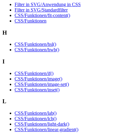
Filter in SVG/Anwendung in CSS
Filter in SVG/Standardfilter
CSS/Funktionen/fit-content()
CSS/Funktionen
H
CSS/Funktionen/hsl()
CSS/Funktionen/hwb()
I
CSS/Funktionen/if()
CSS/Funktionen/image()
CSS/Funktionen/image-set()
CSS/Funktionen/inset()
L
CSS/Funktionen/lab()
CSS/Funktionen/lch()
CSS/Funktionen/light-dark()
CSS/Funktionen/linear-gradient()