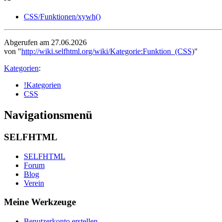
CSS/Funktionen/xywh()
Abgerufen am 27.06.2026
von "
http://wiki.selfhtml.org/wiki/Kategorie:Funktion_(CSS)
"
Kategorien
:
!Kategorien
CSS
Navigationsmenü
SELFHTML
SELFHTML
Forum
Blog
Verein
Meine Werkzeuge
Benutzerkonto erstellen