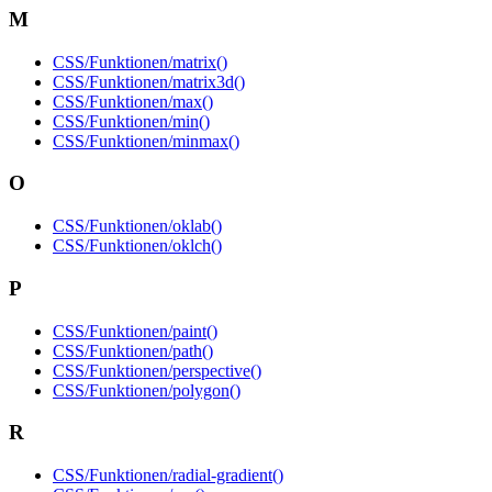
M
CSS/Funktionen/matrix()
CSS/Funktionen/matrix3d()
CSS/Funktionen/max()
CSS/Funktionen/min()
CSS/Funktionen/minmax()
O
CSS/Funktionen/oklab()
CSS/Funktionen/oklch()
P
CSS/Funktionen/paint()
CSS/Funktionen/path()
CSS/Funktionen/perspective()
CSS/Funktionen/polygon()
R
CSS/Funktionen/radial-gradient()