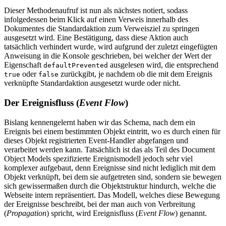
Dieser Methodenaufruf ist nun als nächstes notiert, sodass
infolgedessen beim Klick auf einen Verweis innerhalb des
Dokumentes die Standardaktion zum Verweisziel zu springen
ausgesetzt wird. Eine Bestätigung, dass diese Aktion auch
tatsächlich verhindert wurde, wird aufgrund der zuletzt eingefügten
Anweisung in die Konsole geschrieben, bei welcher der Wert der
Eigenschaft
ausgelesen wird, die entsprechend
defaultPrevented
oder
zurückgibt, je nachdem ob die mit dem Ereignis
true
false
verknüpfte Standardaktion ausgesetzt wurde oder nicht.
Der Ereignisfluss (
Event Flow
)
Bislang kennengelernt haben wir das Schema, nach dem ein
Ereignis bei einem bestimmten Objekt eintritt, wo es durch einen für
dieses Objekt registrierten Event-Handler abgefangen und
verarbeitet werden kann. Tatsächlich ist das als Teil des Document
Object Models spezifizierte Ereignismodell jedoch sehr viel
komplexer aufgebaut, denn Ereignisse sind nicht lediglich mit dem
Objekt verknüpft, bei dem sie aufgetreten sind, sondern sie bewegen
sich gewissermaßen durch die Objektstruktur hindurch, welche die
Webseite intern repräsentiert. Das Modell, welches diese Bewegung
der Ereignisse beschreibt, bei der man auch von Verbreitung
(
Propagation
) spricht, wird Ereignisfluss (
Event Flow
) genannt.