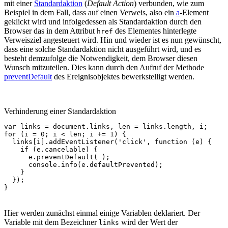
mit einer
Standardaktion
(
Default Action
) verbunden, wie zum
Beispiel in dem Fall, dass auf einen Verweis, also ein
a
-Element
geklickt wird und infolgedessen als Standardaktion durch den
Browser das in dem Attribut
des Elementes hinterlegte
href
Verweisziel angesteuert wird. Hin und wieder ist es nun gewünscht,
dass eine solche Standardaktion nicht ausgeführt wird, und es
besteht demzufolge die Notwendigkeit, dem Browser diesen
Wunsch mitzuteilen. Dies kann durch den Aufruf der Methode
preventDefault
des Ereignisobjektes bewerkstelligt werden.
Verhinderung einer Standardaktion
var
links
=
document
.
links
,
len
=
links
.
length
,
i
;
for
(
i
=
0
;
i
<
len
;
i
+=
1
)
{
links
[
i
].
addEventListener
(
'click'
,
function
(
e
)
{
if
(
e
.
cancelable
)
{
e
.
preventDefault
(
);
console
.
info
(
e
.
defaultPrevented
);
}
});
}
Hier werden zunächst einmal einige Variablen deklariert. Der
Variable mit dem Bezeichner
wird der Wert der
links