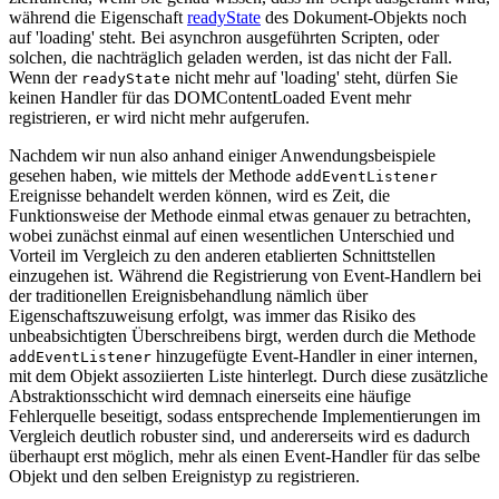
während die Eigenschaft
readyState
des Dokument-Objekts noch
auf 'loading' steht. Bei asynchron ausgeführten Scripten, oder
solchen, die nachträglich geladen werden, ist das nicht der Fall.
Wenn der
nicht mehr auf 'loading' steht, dürfen Sie
readyState
keinen Handler für das DOMContentLoaded Event mehr
registrieren, er wird nicht mehr aufgerufen.
Nachdem wir nun also anhand einiger Anwendungsbeispiele
gesehen haben, wie mittels der Methode
addEventListener
Ereignisse behandelt werden können, wird es Zeit, die
Funktionsweise der Methode einmal etwas genauer zu betrachten,
wobei zunächst einmal auf einen wesentlichen Unterschied und
Vorteil im Vergleich zu den anderen etablierten Schnittstellen
einzugehen ist. Während die Registrierung von Event-Handlern bei
der traditionellen Ereignisbehandlung nämlich über
Eigenschaftszuweisung erfolgt, was immer das Risiko des
unbeabsichtigten Überschreibens birgt, werden durch die Methode
hinzugefügte Event-Handler in einer internen,
addEventListener
mit dem Objekt assoziierten Liste hinterlegt. Durch diese zusätzliche
Abstraktionsschicht wird demnach einerseits eine häufige
Fehlerquelle beseitigt, sodass entsprechende Implementierungen im
Vergleich deutlich robuster sind, und andererseits wird es dadurch
überhaupt erst möglich, mehr als einen Event-Handler für das selbe
Objekt und den selben Ereignistyp zu registrieren.