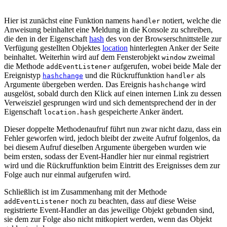
Hier ist zunächst eine Funktion namens
notiert, welche die
handler
Anweisung beinhaltet eine Meldung in die Konsole zu schreiben,
die den in der Eigenschaft
hash
des von der Browserschnittstelle zur
Verfügung gestellten Objektes
location
hinterlegten Anker der Seite
beinhaltet. Weiterhin wird auf dem Fensterobjekt
zweimal
window
die Methode
aufgerufen, wobei beide Male der
addEventListener
Ereignistyp
und die Rückruffunktion
als
hashchange
handler
Argumente übergeben werden. Das Ereignis
wird
hashchange
ausgelöst, sobald durch den Klick auf einen internen Link zu dessen
Verweisziel gesprungen wird und sich dementsprechend der in der
Eigenschaft
gespeicherte Anker ändert.
location.hash
Dieser doppelte Methodenaufruf führt nun zwar nicht dazu, dass ein
Fehler geworfen wird, jedoch bleibt der zweite Aufruf folgenlos, da
bei diesem Aufruf dieselben Argumente übergeben wurden wie
beim ersten, sodass der Event-Handler hier nur einmal registriert
wird und die Rückruffunktion beim Eintritt des Ereignisses dem zur
Folge auch nur einmal aufgerufen wird.
Schließlich ist im Zusammenhang mit der Methode
noch zu beachten, dass auf diese Weise
addEventListener
registrierte Event-Handler an das jeweilige Objekt gebunden sind,
sie dem zur Folge also nicht mitkopiert werden, wenn das Objekt