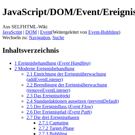
JavaScript/
DOM/
Event/
Ereigni
Aus SELFHTML-Wiki
JavaScript
‎ |
DOM
‎ |
Event
(Weitergeleitet von
Event-Bubbling
)
Wechseln zu:
Navigation
,
Suche
Inhaltsverzeichnis
1
Ereignisbehandlung (
Event Handling
)
2
Moderne Ereignisbehandlung
2.1
Einrichtung der Ereignisüberwachung
(addEventListener)
2.2
Beendigung der Ereignisüberwachung
(removeEventListener)
2.3
Das Ereignisobjekt
2.4
Standardaktionen aussetzen (preventDefault)
2.5
Der Ereignisfluss (
Event Flow
)
2.6
Der Ereignispfad (
Event Path
)
2.7
Die drei Ereignisphasen
2.7.1
Capturing
2.7.2
Target-Phase
2.7.3
Bubbling