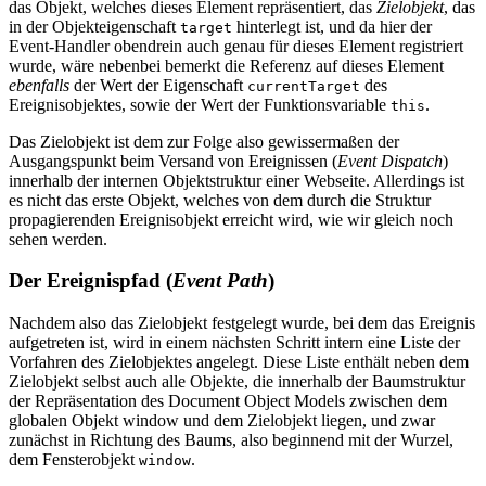
das Objekt, welches dieses Element repräsentiert, das
Zielobjekt
, das
in der Objekteigenschaft
hinterlegt ist, und da hier der
target
Event-Handler obendrein auch genau für dieses Element registriert
wurde, wäre nebenbei bemerkt die Referenz auf dieses Element
ebenfalls
der Wert der Eigenschaft
des
currentTarget
Ereignisobjektes, sowie der Wert der Funktionsvariable
.
this
Das Zielobjekt ist dem zur Folge also gewissermaßen der
Ausgangspunkt beim Versand von Ereignissen (
Event Dispatch
)
innerhalb der internen Objektstruktur einer Webseite. Allerdings ist
es nicht das erste Objekt, welches von dem durch die Struktur
propagierenden Ereignisobjekt erreicht wird, wie wir gleich noch
sehen werden.
Der Ereignispfad (
Event Path
)
Nachdem also das Zielobjekt festgelegt wurde, bei dem das Ereignis
aufgetreten ist, wird in einem nächsten Schritt intern eine Liste der
Vorfahren des Zielobjektes angelegt. Diese Liste enthält neben dem
Zielobjekt selbst auch alle Objekte, die innerhalb der Baumstruktur
der Repräsentation des Document Object Models zwischen dem
globalen Objekt window und dem Zielobjekt liegen, und zwar
zunächst in Richtung des Baums, also beginnend mit der Wurzel,
dem Fensterobjekt
.
window