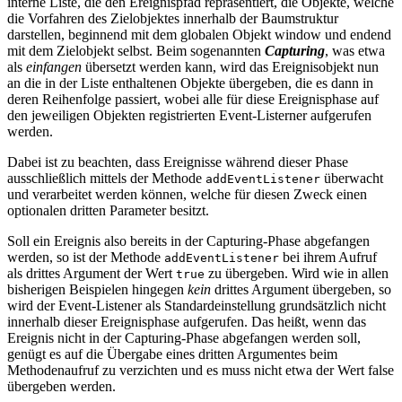
interne Liste, die den Ereignispfad repräsentiert, die Objekte, welche
die Vorfahren des Zielobjektes innerhalb der Baumstruktur
darstellen, beginnend mit dem globalen Objekt window und endend
mit dem Zielobjekt selbst. Beim sogenannten
Capturing
, was etwa
als
einfangen
übersetzt werden kann, wird das Ereignisobjekt nun
an die in der Liste enthaltenen Objekte übergeben, die es dann in
deren Reihenfolge passiert, wobei alle für diese Ereignisphase auf
den jeweiligen Objekten registrierten Event-Listerner aufgerufen
werden.
Dabei ist zu beachten, dass Ereignisse während dieser Phase
ausschließlich mittels der Methode
überwacht
addEventListener
und verarbeitet werden können, welche für diesen Zweck einen
optionalen dritten Parameter besitzt.
Soll ein Ereignis also bereits in der Capturing-Phase abgefangen
werden, so ist der Methode
bei ihrem Aufruf
addEventListener
als drittes Argument der Wert
zu übergeben. Wird wie in allen
true
bisherigen Beispielen hingegen
kein
drittes Argument übergeben, so
wird der Event-Listener als Standardeinstellung grundsätzlich nicht
innerhalb dieser Ereignisphase aufgerufen. Das heißt, wenn das
Ereignis nicht in der Capturing-Phase abgefangen werden soll,
genügt es auf die Übergabe eines dritten Argumentes beim
Methodenaufruf zu verzichten und es muss nicht etwa der Wert false
übergeben werden.