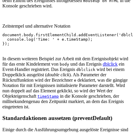
beim Eintritt des Ereignisses infolgedessen
in die
mouseup on HTML
Konsole geschrieben wird.
Zeitstempel und alternative Notation
document
.
body
.
firstElementChild
.
addEventListener
(
'dblcl
console
.
log
(
'Time: '
+
e
.
timeStamp
);
});
In diesem weiteren Beispiel zur Arbeit mit dem Ereignisobjekt wird
für das erste Kindelement von
und das Ereignis
dblclick
ein
body
Event-Handler registriert. Das Ereignis
wird bei einem
dblclick
Doppelklick ausgelöst (
double click
). Als Parameter der
Rückruffunktion wird der Bezeichner
deklariert, was die gängige
e
Notation für mit Ereignissen initialisierte Parameter darstellt. Wird
nun doppelt auf das Element geklickt, so wird der Wert der
Objekteigenschaft
in die Konsole geschrieben, der
timeStamp
millisekundengenau den Zeitpunkt markiert, an dem das Ereignis
eingetreten ist.
Standardaktionen aussetzen (preventDefault)
Einige durch die Ausführungsumgebung ausgelöste Ereignisse sind