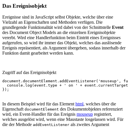
Das Ereignisobjekt
Ereignisse sind in JavaScript selbst Objekte, welche über eine
Vielzahl an Eigenschaften und Methoden verfügen. Die
grundlegende Funktionalität wird dabei von der Schnittstelle
Event
des Document Object Models an die einzelnen Ereignisobjekte
vererbt. Wird eine Handlerfunktion beim Eintritt eines Ereignisses
aufgerufen, so wird ihr immer das Objekt, welches das auslösende
Ereignis repräsentiert, als Argument übergeben, sodass innerhalb der
Funktion damit gearbeitet werden kann.
Zugriff auf das Ereignisobjekt
document
.
documentElement
.
addEventListener
(
'mouseup'
,
fu
console
.
log
(
event
.
type
+
' on '
+
event
.
currentTarget
});
In diesem Beispiel wird für das Element
html
, welches über die
Eigenschaft
des Dokumentobjektes referenziert
documentElement
wird, ein Event-Handler für das Ereignis
mouseup
registriert,
welches ausgelöst wird, wenn eine Maustaste losgelassen wird. Für
die der Methode
als zweites Argument
addEventListener