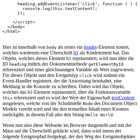
heading
.
addEventListener
(
'click'
,
function
(
)
{
console
.
log
(
this
.
textContent
);
});
</
script
>
</
body
>
</
html
>
Hier ist innerhalb von
als erstes ein
header
-Element notiert,
body
welches wiederum eine Überschrift
h1
als Kindelement hat. Das
Objekt, welches dieses Element h1 repräsentiert, wird nun über die
ID
mittels der Dokumentmethode
heading
getElementById
referenziert und einer gleichnamigen Variable als Wert zugewiesen.
Für dieses Objekt und den Ereignistyp
wird sodann ein
click
Event-Handler registriert, der die Anweisung beinhaltet, eine
Meldung in die Konsole zu schreiben. Dabei wird das Objekt,
welches das h1-Element repräsentiert, über die Funktionsvariable
referenziert und es wird der Wert der Eigenschaft
textContent
this
ausgelesen, welche von der Schnittstelle
des Document Object
Node
Models vererbt wird und die den textuellen Inhalt eines Knotens
zurückgibt, in diesem Fall also den String
.
Hello World
Wenn nun also diese Webseite im Browser dargestellt und mit der
Maus auf die Überschrift geklickt wird, dann wird intern der
folgende Ereignispfad festgelegt, der den Weg des Ereignisobjektes