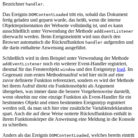
Bezeichner
.
handler
Das Ereignis
tritt ein, sobald das Dokument
DOMContentLoaded
fertig geladen und geparst wurde, das heißt, wenn die interne
Objektrepräsentation der Webseite vollständig ist, und es kann
ausschließlich unter Verwendung der Methode
addEventListener
überwacht werden. Beim Ereigniseintritt wird nun durch den
Browser automatisch die Rückruffunktion
aufgerufen und
handler
die darin enthaltene Anweisung ausgeführt.
Schließlich wird in dem Beispiel unter Verwendung der Methode
noch ein weiterer Event-Handler registriert,
addEventListener
diesmal für das Fensterobjekt
und den Ereignistyp
load
. Im
window
Gegensatz zum ersten Methodenaufruf wird hier nicht auf eine
zuvor definierte Funktion referenziert, sondern es wird der Methode
bei ihrem Aufruf direkt ein Funktionsobjekt als Argument
übergeben, was immer dann die bessere Vorgehensweise darstellt,
wenn ohnehin nur eine einzige Funktion als Event-Handler für ein
bestimmtes Objekt und einen bestimmten Ereignistyp registriert
werden soll, da man sich hier eine zusätzliche Variablendeklaration
spart. Auch die auf diese Weise notierte Rückruffunktion enthält in
ihrem Funktionskörper die Anweisung eine Meldung in die Konsole
zu schreiben.
Anders als das Ereignis
, welches bereits eintritt
DOMContentLoaded