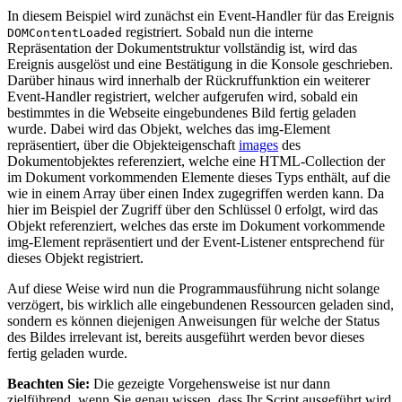
In diesem Beispiel wird zunächst ein Event-Handler für das Ereignis
registriert. Sobald nun die interne
DOMContentLoaded
Repräsentation der Dokumentstruktur vollständig ist, wird das
Ereignis ausgelöst und eine Bestätigung in die Konsole geschrieben.
Darüber hinaus wird innerhalb der Rückruffunktion ein weiterer
Event-Handler registriert, welcher aufgerufen wird, sobald ein
bestimmtes in die Webseite eingebundenes Bild fertig geladen
wurde. Dabei wird das Objekt, welches das img-Element
repräsentiert, über die Objekteigenschaft
images
des
Dokumentobjektes referenziert, welche eine HTML-Collection der
im Dokument vorkommenden Elemente dieses Typs enthält, auf die
wie in einem Array über einen Index zugegriffen werden kann. Da
hier im Beispiel der Zugriff über den Schlüssel 0 erfolgt, wird das
Objekt referenziert, welches das erste im Dokument vorkommende
img-Element repräsentiert und der Event-Listener entsprechend für
dieses Objekt registriert.
Auf diese Weise wird nun die Programmausführung nicht solange
verzögert, bis wirklich alle eingebundenen Ressourcen geladen sind,
sondern es können diejenigen Anweisungen für welche der Status
des Bildes irrelevant ist, bereits ausgeführt werden bevor dieses
fertig geladen wurde.
Beachten Sie:
Die gezeigte Vorgehensweise ist nur dann
zielführend, wenn Sie genau wissen, dass Ihr Script ausgeführt wird,