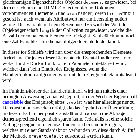
gleichnamigen Eigenschaft des Objektes
zugewiesen, bei
document
dem es sich um eine HTML-Collection der im Dokument
vorkommenden Elemente
und
handelt, deren
-Attribut
a
area
href
gesetzt ist, auch wenn als Attributwert nur ein Leerstring notiert
wurde. Der Variable mit dem Bezeichner
wird der Wert der
len
Objekteigenschaft
der Collection zugewiesen, welche die
length
Anzahl der enthaltenen Elemente zurückgibt. Schließlich wird noch
eine Zählvariable
für die nachfolgende Schleife deklariert.
i
In dieser for-Schleife wird nun über die entsprechenden Elemente
iteriert und für jedes dieser Elemente ein Event-Handler registriert,
wobei für die Rückruffunktion ein Parameter
deklariert wird,
e
welcher dann beim Eintritt des Ereignisses, wenn die
Handlerfunktion aufgerufen wird mit dem Ereignisobjekt initialisiert
wird.
Im Funktionskörper der Handlerfunktion wird nun mittels einer
bedingten Anweisung zunächst geprüft, ob der Wert der Eigenschaft
cancelable
des Ereignisobjektes
ist, was hier allerdings nur zu
true
Demonstrationszwecken erfolgt, da das Ergebnis der Überprüfung
in diesem Fall immer positiv ausfällt und man sich die Abfrage
dementsprechend eigentlich sparen kann. Jedenfalls ist eine solche
Abfrage geeignet um herauszufinden, ob bei einem Ereignis,
welches mit einer Standardaktion verbunden ist, diese durch Aufruf
der Methode
ausgesetzt werden kann.
preventDefault