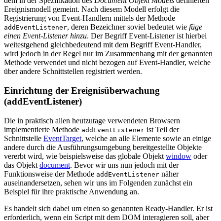
dem in der Spezifikation des
Document Objekt Models
definierten
Ereignismodell gemeint. Nach diesem Modell erfolgt die
Registrierung von Event-Handlern mittels der Methode
, deren Bezeichner soviel bedeutet wie
füge
addEventListener
einen Event-Listener hinzu
. Der Begriff Event-Listener ist hierbei
weitestgehend gleichbedeutend mit dem Begriff Event-Handler,
wird jedoch in der Regel nur im Zusammenhang mit der genannten
Methode verwendet und nicht bezogen auf Event-Handler, welche
über andere Schnittstellen registriert werden.
Einrichtung der Ereignisüberwachung
(addEventListener)
Die in praktisch allen heutzutage verwendeten Browsern
implementierte Methode
ist Teil der
addEventListener
Schnittstelle
EventTarget
, welche an alle Elemente sowie an einige
andere durch die Ausführungsumgebung bereitgestellte Objekte
vererbt wird, wie beispielsweise das globale Objekt
window
oder
das Objekt
document
. Bevor wir uns nun jedoch mit der
Funktionsweise der Methode
näher
addEventListener
auseinandersetzen, sehen wir uns im Folgenden zunächst ein
Beispiel für ihre praktische Anwendung an.
Es handelt sich dabei um einen so genannten Ready-Handler. Er ist
erforderlich, wenn ein Script mit dem DOM interagieren soll, aber