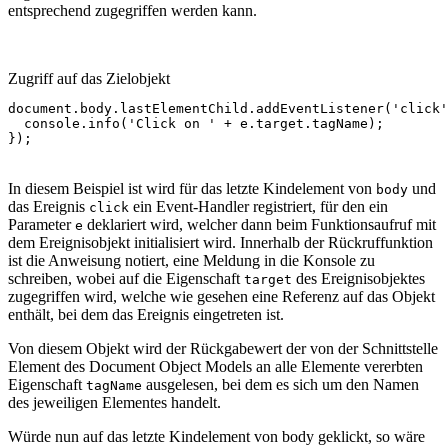
entsprechend zugegriffen werden kann.
Zugriff auf das Zielobjekt
document
.
body
.
lastElementChild
.
addEventListener
(
'click'
console
.
info
(
'Click on '
+
e
.
target
.
tagName
);
});
In diesem Beispiel ist wird für das letzte Kindelement von
und
body
das Ereignis
ein Event-Handler registriert, für den ein
click
Parameter
deklariert wird, welcher dann beim Funktionsaufruf mit
e
dem Ereignisobjekt initialisiert wird. Innerhalb der Rückruffunktion
ist die Anweisung notiert, eine Meldung in die Konsole zu
schreiben, wobei auf die Eigenschaft
des Ereignisobjektes
target
zugegriffen wird, welche wie gesehen eine Referenz auf das Objekt
enthält, bei dem das Ereignis eingetreten ist.
Von diesem Objekt wird der Rückgabewert der von der Schnittstelle
Element des Document Object Models an alle Elemente vererbten
Eigenschaft
ausgelesen, bei dem es sich um den Namen
tagName
des jeweiligen Elementes handelt.
Würde nun auf das letzte Kindelement von body geklickt, so wäre