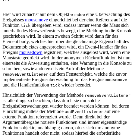
Hier wird zunächst auf dem Objekt
eine Überwachung des
window
Ereignisses
mousemove
eingerichtet bei der eine Referenz auf die
Funktion
übergeben wird, sodass immer wenn die Maus sich
tick
innerhalb des Browserfensters bewegt, eine Meldung in die Konsole
geschrieben wird. In einem zweiten Schritt wird dann für das
Element body, welches hier über die gleichnamige Eigenschaft des
Dokumentobjektes angesprochen wird, ein Event-Handler für das
Ereignis
mousedown
registriert, welches ausgelöst wird, wenn eine
Maustaste gedrückt wird. In der anonymen Rückruffunktion ist nun
einerseits die Anweisung enthalten, eine Warnung in die Konsole zu
schreiben, sowie andererseits ein Aufruf der Methode
auf dem Fensterobjekt, welche die zuvor
removeEventListener
implementierte Ereignisüberwachung für das Ereignis
mousemove
und die Handlerfunktion
wieder beendet.
tick
Hinsichtlich der Verwendung der Methode
removeEventListener
ist allerdings zu beachten, dass durch sie nur solche
Ereignisüberwachungen wieder beendet werden können, bei deren
Einrichtung mittels der Methode
auf eine
addEventListener
externe Funktion referenziert wurde. Denn direkt bei der
Argumentübergabe notierte Funktionen sind immer eigenständige
Funktionsobjekte, unabhängig davon, ob es sich um anonyme
Funktionen handelt oder nicht, sodass hierbei die erforderliche