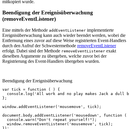
mitkopiert wurde.
Beendigung der Ereignisüberwachung
(removeEventListener)
Eine mittels der Methode
implementierte
addEventListener
Ereignisüberwachung kann auch wieder beendet werden, wobei die
Entfernung eines zuvor auf diese Weise registrierten Event-Handlers
durch den Aufruf der Schwestermethode
removeEventListener
erfolgt. Dabei sind der Methode
exakt
removeEventListener
dieselben Argumente zu übergeben, welche zuvor bei der
Registrierung des Event-Handlers übergeben wurden.
Beendigung der Ereignisüberwachung
var
tick
=
function
(
)
{
console
.
log
(
'All work and no play makes Jack a dull b
};
window
.
addEventListener
(
'mousemove'
,
tick
);
document
.
body
.
addEventListener
(
'mousedown'
,
function
(
console
.
warn
(
"Don't repeat yourself!"
);
window
.
removeEventListener
(
'mousemove'
,
tick
);
});