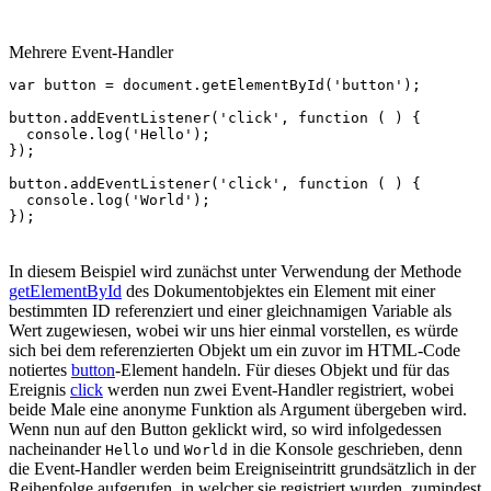
Mehrere Event-Handler
var
button
=
document
.
getElementById
(
'button'
);
button
.
addEventListener
(
'click'
,
function
(
)
{
console
.
log
(
'Hello'
);
});
button
.
addEventListener
(
'click'
,
function
(
)
{
console
.
log
(
'World'
);
});
In diesem Beispiel wird zunächst unter Verwendung der Methode
getElementById
des Dokumentobjektes ein Element mit einer
bestimmten ID referenziert und einer gleichnamigen Variable als
Wert zugewiesen, wobei wir uns hier einmal vorstellen, es würde
sich bei dem referenzierten Objekt um ein zuvor im HTML-Code
notiertes
button
-Element handeln. Für dieses Objekt und für das
Ereignis
click
werden nun zwei Event-Handler registriert, wobei
beide Male eine anonyme Funktion als Argument übergeben wird.
Wenn nun auf den Button geklickt wird, so wird infolgedessen
nacheinander
und
in die Konsole geschrieben, denn
Hello
World
die Event-Handler werden beim Ereigniseintritt grundsätzlich in der
Reihenfolge aufgerufen, in welcher sie registriert wurden, zumindest