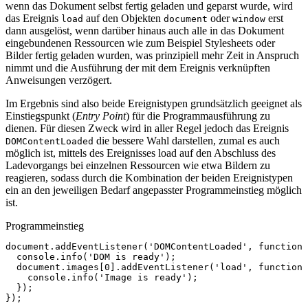
wenn das Dokument selbst fertig geladen und geparst wurde, wird
das Ereignis
auf den Objekten
oder
erst
load
document
window
dann ausgelöst, wenn darüber hinaus auch alle in das Dokument
eingebundenen Ressourcen wie zum Beispiel Stylesheets oder
Bilder fertig geladen wurden, was prinzipiell mehr Zeit in Anspruch
nimmt und die Ausführung der mit dem Ereignis verknüpften
Anweisungen verzögert.
Im Ergebnis sind also beide Ereignistypen grundsätzlich geeignet als
Einstiegspunkt (
Entry Point
) für die Programmausführung zu
dienen. Für diesen Zweck wird in aller Regel jedoch das Ereignis
die bessere Wahl darstellen, zumal es auch
DOMContentLoaded
möglich ist, mittels des Ereignisses load auf den Abschluss des
Ladevorgangs bei einzelnen Ressourcen wie etwa Bildern zu
reagieren, sodass durch die Kombination der beiden Ereignistypen
ein an den jeweiligen Bedarf angepasster Programmeinstieg möglich
ist.
Programmeinstieg
document
.
addEventListener
(
'DOMContentLoaded'
,
function
console
.
info
(
'DOM is ready'
);
document
.
images
[
0
].
addEventListener
(
'load'
,
function
console
.
info
(
'Image is ready'
);
});
});