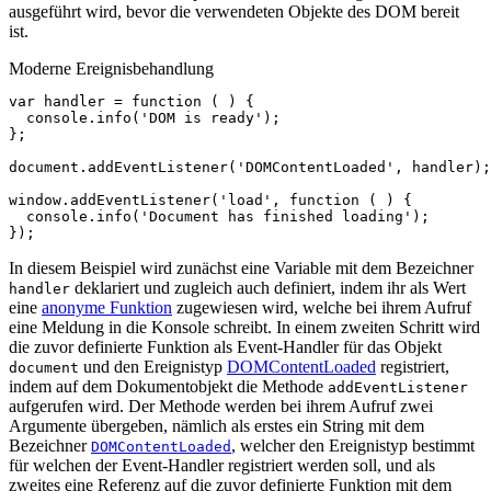
ausgeführt wird, bevor die verwendeten Objekte des DOM bereit
ist.
Moderne Ereignisbehandlung
var
handler
=
function
(
)
{
console
.
info
(
'DOM is ready'
);
};
document
.
addEventListener
(
'DOMContentLoaded'
,
handler
);
window
.
addEventListener
(
'load'
,
function
(
)
{
console
.
info
(
'Document has finished loading'
);
});
In diesem Beispiel wird zunächst eine Variable mit dem Bezeichner
deklariert und zugleich auch definiert, indem ihr als Wert
handler
eine
anonyme Funktion
zugewiesen wird, welche bei ihrem Aufruf
eine Meldung in die Konsole schreibt. In einem zweiten Schritt wird
die zuvor definierte Funktion als Event-Handler für das Objekt
und den Ereignistyp
DOMContentLoaded
registriert,
document
indem auf dem Dokumentobjekt die Methode
addEventListener
aufgerufen wird. Der Methode werden bei ihrem Aufruf zwei
Argumente übergeben, nämlich als erstes ein String mit dem
Bezeichner
, welcher den Ereignistyp bestimmt
DOMContentLoaded
für welchen der Event-Handler registriert werden soll, und als
zweites eine Referenz auf die zuvor definierte Funktion mit dem