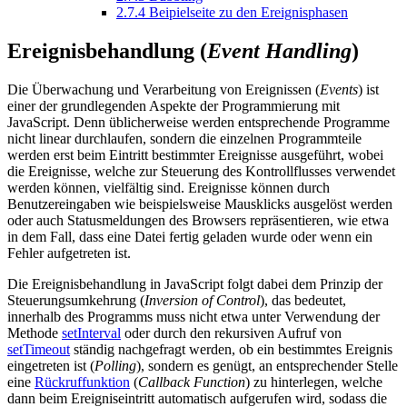
2.7.4
Beipielseite zu den Ereignisphasen
Ereignisbehandlung (
Event Handling
)
Die Überwachung und Verarbeitung von Ereignissen (
Events
) ist
einer der grundlegenden Aspekte der Programmierung mit
JavaScript. Denn üblicherweise werden entsprechende Programme
nicht linear durchlaufen, sondern die einzelnen Programmteile
werden erst beim Eintritt bestimmter Ereignisse ausgeführt, wobei
die Ereignisse, welche zur Steuerung des Kontrollflusses verwendet
werden können, vielfältig sind. Ereignisse können durch
Benutzereingaben wie beispielsweise Mausklicks ausgelöst werden
oder auch Statusmeldungen des Browsers repräsentieren, wie etwa
in dem Fall, dass eine Datei fertig geladen wurde oder wenn ein
Fehler aufgetreten ist.
Die Ereignisbehandlung in JavaScript folgt dabei dem Prinzip der
Steuerungsumkehrung (
Inversion of Control
), das bedeutet,
innerhalb des Programms muss nicht etwa unter Verwendung der
Methode
setInterval
oder durch den rekursiven Aufruf von
setTimeout
ständig nachgefragt werden, ob ein bestimmtes Ereignis
eingetreten ist (
Polling
), sondern es genügt, an entsprechender Stelle
eine
Rückruffunktion
(
Callback Function
) zu hinterlegen, welche
dann beim Ereigniseintritt automatisch aufgerufen wird, sodass die