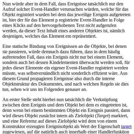
Nun würde aber in dem Fall, dass Ereignisse tatsächlich nur den
Aufruf solcher Event-Handler verursachen würden, welche für das
Objekt registriert wurden bei dem das jeweilige Ereignis aufgetreten
ist, hier der für das Element p registrierte Event-Handler in Folge
eines Klicks auf den hervorgehobenen Text
nicht
aufgerufen
werden, da dieser Text Inhalt eines anderen Objektes ist, nämlich
desjenigen, welches das Element em repräsentiert.
Eine statische Bindung von Ereignissen an die Objekte, bei denen
sie passieren, würde demnach dazu führen, dass in dem häufig
auftretenden Fall, dass ein Ereignis nicht nur bei einem Element,
sondern auch bei dessen Kindelementen überwacht werden soll, für
jedes dieser Elemente ein eigener Event-Handler registriert werden
müsste, was selbstverständlich nicht sonderlich effizient wäre. Aus
diesem Grund propagieren Ereignisse also durch die interne
Objektstruktur des Dokumentes, und nach welchen Regeln sie dies
tun, sehen wir uns im Folgenden genauer an.
An erster Stelle steht hierbei nun tatsächlich die Verknüpfung
zwischen dem Ereignis und dem Objekt bei dem es eingetreten ist,
denn wenn bei einem bestimmten Objekt ein Ereignis passiert, dann
wird dieses Objekt zunächst intern als Zielobjekt (
Target
) markiert,
und eine Referenz auf dieses Zielobjekt wird dem von einem
Konstruktor erzeugten Ereignisobjekt als Wert der Eigenschaft
target
zugewiesen, auf die natürlich auch innerhalb einer Handlerfunktion