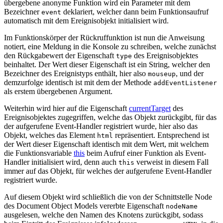
übergebene anonyme Funktion wird ein Parameter mit dem
Bezeichner
deklariert, welcher dann beim Funktionsaufruf
event
automatisch mit dem Ereignisobjekt initialisiert wird.
Im Funktionskörper der Rückruffunktion ist nun die Anweisung
notiert, eine Meldung in die Konsole zu schreiben, welche zunächst
den Rückgabewert der Eigenschaft
des Ereignisobjektes
type
beinhaltet. Der Wert dieser Eigenschaft ist ein String, welcher den
Bezeichner des Ereignistyps enthält, hier also
, und der
mouseup
demzurfolge identisch ist mit dem der Methode
addEventListener
als erstem übergebenen Argument.
Weiterhin wird hier auf die Eigenschaft
currentTarget
des
Ereignisobjektes zugegriffen, welche das Objekt zurückgibt, für das
der aufgerufene Event-Handler registriert wurde, hier also das
Objekt, welches das Element
repräsentiert. Entsprechend ist
html
der Wert dieser Eigenschaft identisch mit dem Wert, mit welchem
die Funktionsvariable
this
beim Aufruf einer Funktion als Event-
Handler initialisiert wird, denn auch
verweist in diesem Fall
this
immer auf das Objekt, für welches der aufgerufene Event-Handler
registriert wurde.
Auf diesem Objekt wird schließlich die von der Schnittstelle Node
des Document Object Models vererbte Eigenschaft
nodeName
ausgelesen, welche den Namen des Knotens zurückgibt, sodass