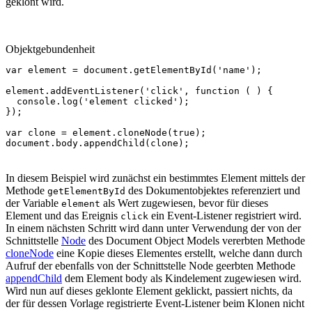
geklont wird.
Objektgebundenheit
var
element
=
document
.
getElementById
(
'name'
);
element
.
addEventListener
(
'click'
,
function
(
)
{
console
.
log
(
'element clicked'
);
});
var
clone
=
element
.
cloneNode
(
true
);
document
.
body
.
appendChild
(
clone
);
In diesem Beispiel wird zunächst ein bestimmtes Element mittels der
Methode
des Dokumentobjektes referenziert und
getElementById
der Variable
als Wert zugewiesen, bevor für dieses
element
Element und das Ereignis
ein Event-Listener registriert wird.
click
In einem nächsten Schritt wird dann unter Verwendung der von der
Schnittstelle
Node
des Document Object Models vererbten Methode
cloneNode
eine Kopie dieses Elementes erstellt, welche dann durch
Aufruf der ebenfalls von der Schnittstelle Node geerbten Methode
appendChild
dem Element body als Kindelement zugewiesen wird.
Wird nun auf dieses geklonte Element geklickt, passiert nichts, da
der für dessen Vorlage registrierte Event-Listener beim Klonen nicht