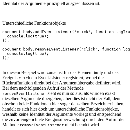
Identität der Argumente prinzipiell ausgeschlossen ist.
Unterschiedliche Funktionsobjekte
document
.
body
.
addEventListener
(
'click'
,
function
logTru
console
.
log
(
true
);
});
document
.
body
.
removeEventListener
(
'click'
,
function
log
console
.
log
(
true
);
});
In diesem Beispiel wird zunächst für das Element
und das
body
Ereignis
ein Event-Listener registriert, wobei die
click
Rückruffunktion direkt bei der Argumentübergabe definiert wird.
Bei dem nachfolgenden Aufruf der Methode
sieht es nun so aus, als würden exakt
removeEventListener
dieselben Argumente übergeben, aber dies ist nicht der Fall, denn
obschon beide Funktionen hier sogar denselben Bezeichner haben,
handelt es sich hier doch um unterschiedliche Funktionsobjekte,
weshalb keine Identität der Argumente vorliegt und entsprechend
die zuvor eingerichtete Ereignisüberwachung durch den Aufruf der
Methode
nicht beendet wird.
removeEventListener