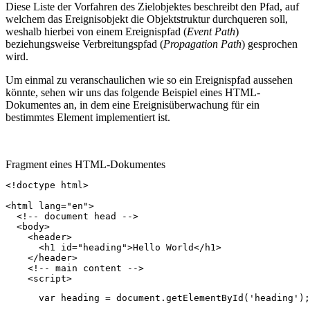
Diese Liste der Vorfahren des Zielobjektes beschreibt den Pfad, auf
welchem das Ereignisobjekt die Objektstruktur durchqueren soll,
weshalb hierbei von einem Ereignispfad (
Event Path
)
beziehungsweise Verbreitungspfad (
Propagation Path
) gesprochen
wird.
Um einmal zu veranschaulichen wie so ein Ereignispfad aussehen
könnte, sehen wir uns das folgende Beispiel eines HTML-
Dokumentes an, in dem eine Ereignisüberwachung für ein
bestimmtes Element implementiert ist.
Fragment eines HTML-Dokumentes
<!doctype html>
<
html
lang
=
"en"
>
<!-- document head -->
<
body
>
<
header
>
<
h1
id
=
"heading"
>
Hello World
</
h1
>
</
header
>
<!-- main content -->
<
script
>
var
heading
=
document
.
getElementById
(
'heading'
);