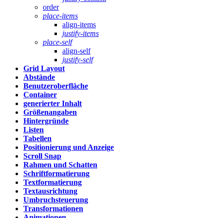
order
place-items
align-items
justify-items
place-self
align-self
justify-self
Grid Layout
Abstände
Benutzeroberfläche
Container
generierter Inhalt
Größenangaben
Hintergründe
Listen
Tabellen
Positionierung und Anzeige
Scroll Snap
Rahmen und Schatten
Schriftformatierung
Textformatierung
Textausrichtung
Umbruchsteuerung
Transformationen
Animationen