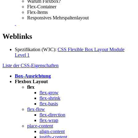
Warum Flexbox?
Flex-Container
Flex-Items
Responsives Mehrspaltenlayout
Weblinks
Spezifikation (W3C):
CSS Flexible Box Layout Module
Level 1
Liste der CSS-Eigenschaften
Box-Ausrichtung
Flexbox Layout
flex
flex-grow
flex-shrink
flex-basis
flex-flow
flex-direction
flex-wrap
place-content
align-content
justify-content