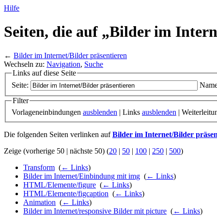
Hilfe
Seiten, die auf „Bilder im Intern
←
Bilder im Internet/Bilder präsentieren
Wechseln zu:
Navigation
,
Suche
Links auf diese Seite
Seite:
Name
Filter
Vorlageneinbindungen
ausblenden
| Links
ausblenden
| Weiterleit
Die folgenden Seiten verlinken auf
Bilder im Internet/Bilder präse
Zeige (vorherige 50 | nächste 50) (
20
|
50
|
100
|
250
|
500
)
Transform
‎
(
← Links
)
Bilder im Internet/Einbindung mit img
‎
(
← Links
)
HTML/Elemente/figure
‎
(
← Links
)
HTML/Elemente/figcaption
‎
(
← Links
)
Animation
‎
(
← Links
)
Bilder im Internet/responsive Bilder mit picture
‎
(
← Links
)