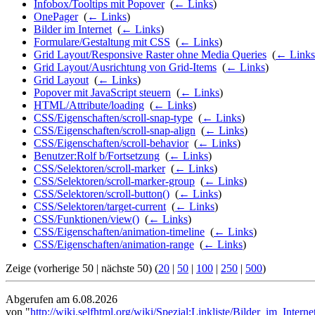
Infobox/Tooltips mit Popover
‎
(
← Links
)
OnePager
‎
(
← Links
)
Bilder im Internet
‎
(
← Links
)
Formulare/Gestaltung mit CSS
‎
(
← Links
)
Grid Layout/Responsive Raster ohne Media Queries
‎
(
← Links
Grid Layout/Ausrichtung von Grid-Items
‎
(
← Links
)
Grid Layout
‎
(
← Links
)
Popover mit JavaScript steuern
‎
(
← Links
)
HTML/Attribute/loading
‎
(
← Links
)
CSS/Eigenschaften/scroll-snap-type
‎
(
← Links
)
CSS/Eigenschaften/scroll-snap-align
‎
(
← Links
)
CSS/Eigenschaften/scroll-behavior
‎
(
← Links
)
Benutzer:Rolf b/Fortsetzung
‎
(
← Links
)
CSS/Selektoren/scroll-marker
‎
(
← Links
)
CSS/Selektoren/scroll-marker-group
‎
(
← Links
)
CSS/Selektoren/scroll-button()
‎
(
← Links
)
CSS/Selektoren/target-current
‎
(
← Links
)
CSS/Funktionen/view()
‎
(
← Links
)
CSS/Eigenschaften/animation-timeline
‎
(
← Links
)
CSS/Eigenschaften/animation-range
‎
(
← Links
)
Zeige (vorherige 50 | nächste 50) (
20
|
50
|
100
|
250
|
500
)
Abgerufen am 6.08.2026
von "
http://wiki.selfhtml.org/wiki/Spezial:Linkliste/Bilder_im_Inte