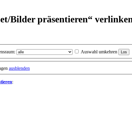
et/
Bilder präsentieren“ verlinke
nsraum:
Auswahl umkehren
ungen
ausblenden
ntieren
: