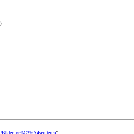
)
rnet/Bilder_pr%C3%A4sentieren
"