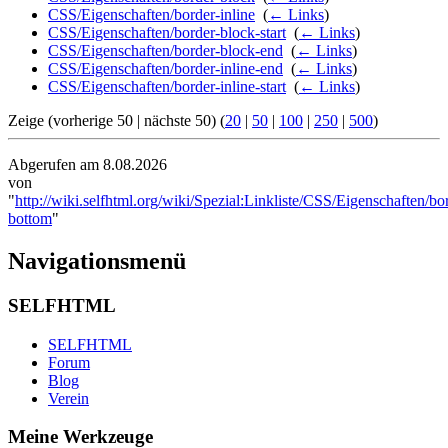
CSS/Eigenschaften/border-inline
‎
(
← Links
)
CSS/Eigenschaften/border-block-start
‎
(
← Links
)
CSS/Eigenschaften/border-block-end
‎
(
← Links
)
CSS/Eigenschaften/border-inline-end
‎
(
← Links
)
CSS/Eigenschaften/border-inline-start
‎
(
← Links
)
Zeige (vorherige 50 | nächste 50) (
20
|
50
|
100
|
250
|
500
)
Abgerufen am 8.08.2026
von
"
http://wiki.selfhtml.org/wiki/Spezial:Linkliste/CSS/Eigenschaften/bo
bottom
"
Navigationsmenü
SELFHTML
SELFHTML
Forum
Blog
Verein
Meine Werkzeuge