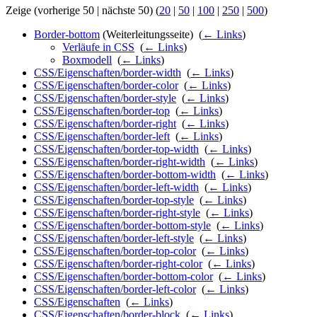
Zeige (vorherige 50 | nächste 50) (
20
|
50
|
100
|
250
|
500
)
Border-bottom
(Weiterleitungsseite) ‎
(
← Links
)
Verläufe in CSS
‎
(
← Links
)
Boxmodell
‎
(
← Links
)
CSS/Eigenschaften/border-width
‎
(
← Links
)
CSS/Eigenschaften/border-color
‎
(
← Links
)
CSS/Eigenschaften/border-style
‎
(
← Links
)
CSS/Eigenschaften/border-top
‎
(
← Links
)
CSS/Eigenschaften/border-right
‎
(
← Links
)
CSS/Eigenschaften/border-left
‎
(
← Links
)
CSS/Eigenschaften/border-top-width
‎
(
← Links
)
CSS/Eigenschaften/border-right-width
‎
(
← Links
)
CSS/Eigenschaften/border-bottom-width
‎
(
← Links
)
CSS/Eigenschaften/border-left-width
‎
(
← Links
)
CSS/Eigenschaften/border-top-style
‎
(
← Links
)
CSS/Eigenschaften/border-right-style
‎
(
← Links
)
CSS/Eigenschaften/border-bottom-style
‎
(
← Links
)
CSS/Eigenschaften/border-left-style
‎
(
← Links
)
CSS/Eigenschaften/border-top-color
‎
(
← Links
)
CSS/Eigenschaften/border-right-color
‎
(
← Links
)
CSS/Eigenschaften/border-bottom-color
‎
(
← Links
)
CSS/Eigenschaften/border-left-color
‎
(
← Links
)
CSS/Eigenschaften
‎
(
← Links
)
CSS/Eigenschaften/border-block
‎
(
← Links
)