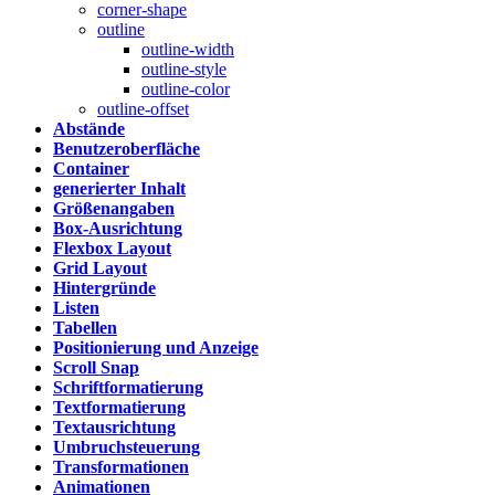
corner-shape
outline
outline-width
outline-style
outline-color
outline-offset
Abstände
Benutzeroberfläche
Container
generierter Inhalt
Größenangaben
Box-Ausrichtung
Flexbox Layout
Grid Layout
Hintergründe
Listen
Tabellen
Positionierung und Anzeige
Scroll Snap
Schriftformatierung
Textformatierung
Textausrichtung
Umbruchsteuerung
Transformationen
Animationen