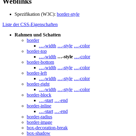
Weblinks
Spezifikation (W3C):
border-style
Liste der CSS-Eigenschaften
Rahmen und Schatten
border
…-width
…-style
…-color
border-top
…-width
…-style
…-color
border-bottom
…-width
…-style
…-color
border-left
…-width
…-style
…-color
border-right
…-width
…-style
…-color
border-block
…-start
…-end
border-inline
…-start
…-end
border-radius
border-image
box-decoration-break
box-shadow