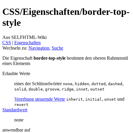
CSS/
Eigenschaften/
border-top-
style
Aus SELFHTML-Wiki
CSS
‎ |
Eigenschaften
Wechseln zu:
Navigation
,
Suche
Die Eigenschaft
border-top-style
bestimmt den oberen Rahmenstil
eines Elements
Erlaubte Werte
eines der Schlüsselwörter
,
,
,
,
none
hidden
dotted
dashed
,
,
,
,
,
solid
double
groove
ridge
inset
outset
Vererbung steuernde Werte
,
,
und
inherit
initial
unset
revert
Standardwert
none
anwendbar auf