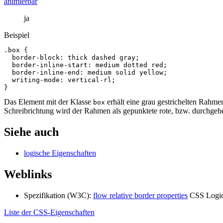
animierbar
ja
Beispiel
.box
{
border
-
block
:
thick
dashed
gray
;
border
-
inline
-
start
:
medium
dotted
red
;
border
-
inline
-
end
:
medium
solid
yellow
;
writing
-
mode
:
vertical
-
rl
;
}
Das Element mit der Klasse
erhält eine grau gestrichelten Rahme
box
Schreibrichtung wird der Rahmen als gepunktete rote, bzw. durchgehen
Siehe auch
logische Eigenschaften
Weblinks
Spezifikation (W3C):
flow relative border properties
CSS Logica
Liste der CSS-Eigenschaften