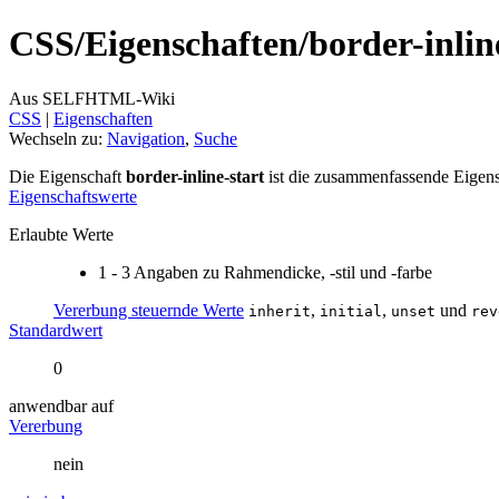
CSS/
Eigenschaften/
border-inlin
Aus SELFHTML-Wiki
CSS
‎ |
Eigenschaften
Wechseln zu:
Navigation
,
Suche
Die Eigenschaft
border-inline-start
ist die zusammenfassende Eigensc
Eigenschaftswerte
Erlaubte Werte
1 - 3 Angaben zu Rahmendicke, -stil und -farbe
Vererbung steuernde Werte
,
,
und
inherit
initial
unset
rev
Standardwert
0
anwendbar auf
Vererbung
nein