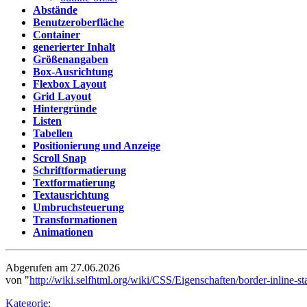
Abstände
Benutzeroberfläche
Container
generierter Inhalt
Größenangaben
Box-Ausrichtung
Flexbox Layout
Grid Layout
Hintergründe
Listen
Tabellen
Positionierung und Anzeige
Scroll Snap
Schriftformatierung
Textformatierung
Textausrichtung
Umbruchsteuerung
Transformationen
Animationen
Abgerufen am 27.06.2026
von "
http://wiki.selfhtml.org/wiki/CSS/Eigenschaften/border-inline-sta
Kategorie
: