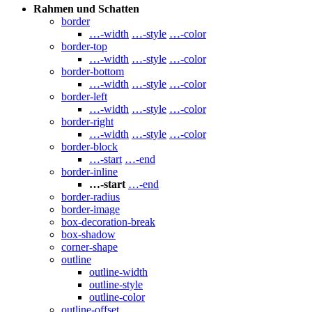
Rahmen und Schatten
border
…-width
…-style
…-color
border-top
…-width
…-style
…-color
border-bottom
…-width
…-style
…-color
border-left
…-width
…-style
…-color
border-right
…-width
…-style
…-color
border-block
…-start
…-end
border-inline
…-start
…-end
border-radius
border-image
box-decoration-break
box-shadow
corner-shape
outline
outline-width
outline-style
outline-color
outline-offset