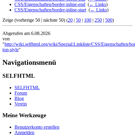
CSS/Eigenschaften/border-inline-end
‎
(
← Links
)
CSS/Eigenschaften/border-inline-start
‎
(
← Links
)
Zeige (vorherige 50 | nächste 50) (
20
|
50
|
100
|
250
|
500
)
Abgerufen am 6.08.2026
von
"
http://wiki.selfhtml.org/wiki/Spezial:Linkliste/CSS/Eigenschaften/bo
top-style
"
Navigationsmenü
SELFHTML
SELFHTML
Forum
Blog
Verein
Meine Werkzeuge
Benutzerkonto erstellen
Anmelden