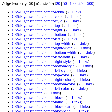
Zeige (vorherige 50 | nächste 50) (
20
|
50
|
100
|
250
|
500
)
CSS/Eigenschaften/border-width
‎
(
← Links
)
CSS/Eigenschaften/border-color
‎
(
← Links
)
CSS/Eigenschaften/border-style
‎
(
← Links
)
CSS/Eigenschaften/border-top
‎
(
← Links
)
CSS/Eigenschaften/border-right
‎
(
← Links
)
CSS/Eigenschaften/border-bottom
‎
(
← Links
)
CSS/Eigenschaften/border-left
‎
(
← Links
)
CSS/Eigenschaften/border-top-width
‎
(
← Links
)
CSS/Eigenschaften/border-right-width
‎
(
← Links
)
CSS/Eigenschaften/border-bottom-width
‎
(
← Links
)
CSS/Eigenschaften/border-left-width
‎
(
← Links
)
CSS/Eigenschaften/border-right-style
‎
(
← Links
)
CSS/Eigenschaften/border-bottom-style
‎
(
← Links
)
CSS/Eigenschaften/border-left-style
‎
(
← Links
)
CSS/Eigenschaften/border-top-color
‎
(
← Links
)
CSS/Eigenschaften/border-right-color
‎
(
← Links
)
CSS/Eigenschaften/border-bottom-color
‎
(
← Links
)
CSS/Eigenschaften/border-left-color
‎
(
← Links
)
CSS/Eigenschaften
‎
(
← Links
)
CSS/Eigenschaften/border-block
‎
(
← Links
)
CSS/Eigenschaften/border-inline
‎
(
← Links
)
CSS/Eigenschaften/border-block-start
‎
(
← Links
)
CSS/Eigenschaften/border-block-end
‎
(
← Links
)