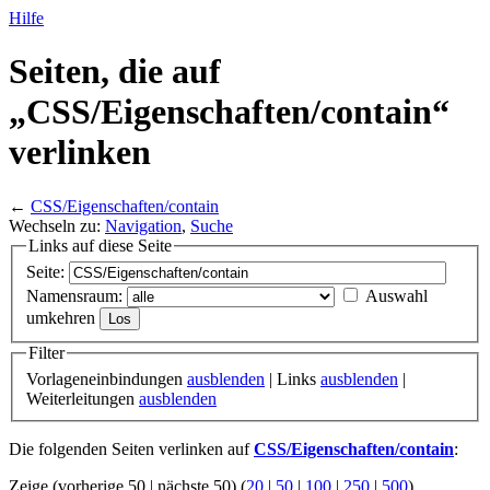
Hilfe
Seiten, die auf
„CSS/
Eigenschaften/
contain“
verlinken
←
CSS/Eigenschaften/contain
Wechseln zu:
Navigation
,
Suche
Links auf diese Seite
Seite:
Namensraum:
Auswahl
umkehren
Filter
Vorlageneinbindungen
ausblenden
| Links
ausblenden
|
Weiterleitungen
ausblenden
Die folgenden Seiten verlinken auf
CSS/Eigenschaften/contain
:
Zeige (vorherige 50 | nächste 50) (
20
|
50
|
100
|
250
|
500
)