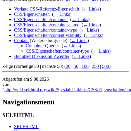
Vorlage:CSS-Referenz-Eigenschaft
‎
(
← Links
)
CSS/Eigenschaften
‎
(
← Links
)
CSS/Eigenschaften/container
‎
(
← Links
)
CSS/Eigenschaften/container-name
‎
(
← Links
)
CSS/Eigenschaften/container-type
‎
(
← Links
)
CSS/Eigenschaften/content-visibility
‎
(
← Links
)
Contain
(Weiterleitungsseite) ‎
(
← Links
)
Container Queries
‎
(
← Links
)
CSS/Eigenschaften/container-type
‎
(
← Links
)
Benutzer Diskussion:Zweifler
‎
(
← Links
)
Zeige (vorherige 50 | nächste 50) (
20
|
50
|
100
|
250
|
500
)
Abgerufen am 9.08.2026
von
"
http://wiki.selfhtml.org/wiki/Spezial:Linkliste/CSS/Eigenschaften/co
Navigationsmenü
SELFHTML
SELFHTML