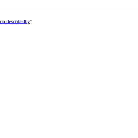
aria-describedby
"