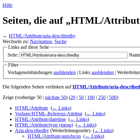
Hilfe
Seiten, die auf „HTML/
Attribut
←
HTML/Attribute/aria-describedby
Wechseln zu:
Navigation
,
Suche
Links auf diese Seite
Seite:
Name
Filter
Vorlageneinbindungen
ausblenden
| Links
ausblenden
| Weiterleit
Die folgenden Seiten verlinken auf
HTML/Attribute/aria-describe
Zeige (vorherige 50 |
nächste 50
) (
20
|
50
|
100
|
250
|
500
)
HTML/Attribute
‎
(
← Links
)
Vorlage:HTML-Referenz-Attribut
‎
(
← Links
)
HTML/Attribute/datetime
‎
(
← Links
)
HTML/Attribute/type (menu)
‎
(
← Links
)
Aria-describedby
(Weiterleitungsseite) ‎
(
← Links
)
HTML/Attribute/autofocus
‎
(
← Links
)