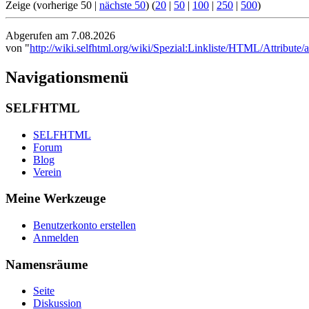
Zeige (vorherige 50 |
nächste 50
) (
20
|
50
|
100
|
250
|
500
)
Abgerufen am 7.08.2026
von "
http://wiki.selfhtml.org/wiki/Spezial:Linkliste/HTML/Attribute/
Navigationsmenü
SELFHTML
SELFHTML
Forum
Blog
Verein
Meine Werkzeuge
Benutzerkonto erstellen
Anmelden
Namensräume
Seite
Diskussion