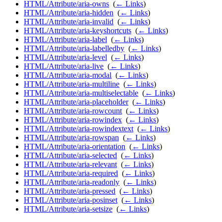
HTML/Attribute/aria-owns
‎
(
← Links
)
HTML/Attribute/aria-hidden
‎
(
← Links
)
HTML/Attribute/aria-invalid
‎
(
← Links
)
HTML/Attribute/aria-keyshortcuts
‎
(
← Links
)
HTML/Attribute/aria-label
‎
(
← Links
)
HTML/Attribute/aria-labelledby
‎
(
← Links
)
HTML/Attribute/aria-level
‎
(
← Links
)
HTML/Attribute/aria-live
‎
(
← Links
)
HTML/Attribute/aria-modal
‎
(
← Links
)
HTML/Attribute/aria-multiline
‎
(
← Links
)
HTML/Attribute/aria-multiselectable
‎
(
← Links
)
HTML/Attribute/aria-placeholder
‎
(
← Links
)
HTML/Attribute/aria-rowcount
‎
(
← Links
)
HTML/Attribute/aria-rowindex
‎
(
← Links
)
HTML/Attribute/aria-rowindextext
‎
(
← Links
)
HTML/Attribute/aria-rowspan
‎
(
← Links
)
HTML/Attribute/aria-orientation
‎
(
← Links
)
HTML/Attribute/aria-selected
‎
(
← Links
)
HTML/Attribute/aria-relevant
‎
(
← Links
)
HTML/Attribute/aria-required
‎
(
← Links
)
HTML/Attribute/aria-readonly
‎
(
← Links
)
HTML/Attribute/aria-pressed
‎
(
← Links
)
HTML/Attribute/aria-posinset
‎
(
← Links
)
HTML/Attribute/aria-setsize
‎
(
← Links
)