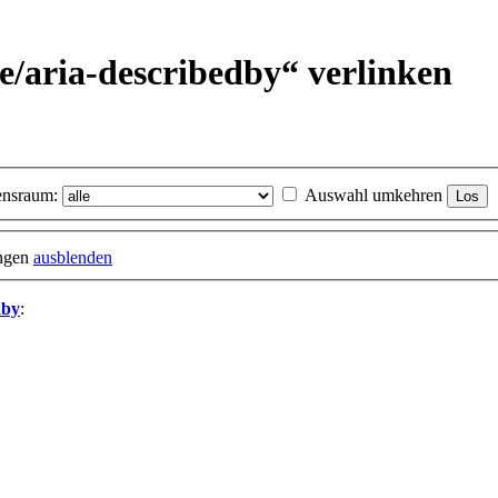
e/
aria-describedby“ verlinken
nsraum:
Auswahl umkehren
ungen
ausblenden
dby
: