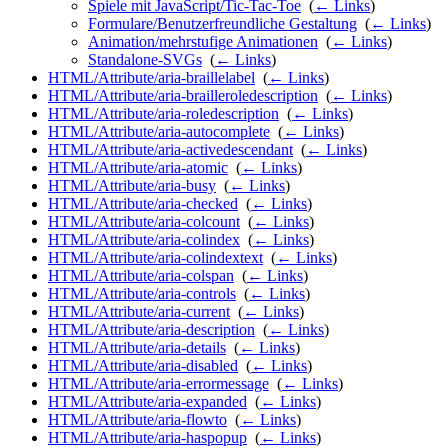
Spiele mit JavaScript/Tic-Tac-Toe
‎
(
← Links
)
Formulare/Benutzerfreundliche Gestaltung
‎
(
← Links
)
Animation/mehrstufige Animationen
‎
(
← Links
)
Standalone-SVGs
‎
(
← Links
)
HTML/Attribute/aria-braillelabel
‎
(
← Links
)
HTML/Attribute/aria-brailleroledescription
‎
(
← Links
)
HTML/Attribute/aria-roledescription
‎
(
← Links
)
HTML/Attribute/aria-autocomplete
‎
(
← Links
)
HTML/Attribute/aria-activedescendant
‎
(
← Links
)
HTML/Attribute/aria-atomic
‎
(
← Links
)
HTML/Attribute/aria-busy
‎
(
← Links
)
HTML/Attribute/aria-checked
‎
(
← Links
)
HTML/Attribute/aria-colcount
‎
(
← Links
)
HTML/Attribute/aria-colindex
‎
(
← Links
)
HTML/Attribute/aria-colindextext
‎
(
← Links
)
HTML/Attribute/aria-colspan
‎
(
← Links
)
HTML/Attribute/aria-controls
‎
(
← Links
)
HTML/Attribute/aria-current
‎
(
← Links
)
HTML/Attribute/aria-description
‎
(
← Links
)
HTML/Attribute/aria-details
‎
(
← Links
)
HTML/Attribute/aria-disabled
‎
(
← Links
)
HTML/Attribute/aria-errormessage
‎
(
← Links
)
HTML/Attribute/aria-expanded
‎
(
← Links
)
HTML/Attribute/aria-flowto
‎
(
← Links
)
HTML/Attribute/aria-haspopup
‎
(
← Links
)