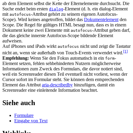
ab dem Element selbst die Kette der Elternelemente durchsucht. Die
Suche endet beim ersten
-Element (d. h. ein dialog-Element
dialog
mit
-Attribut gehört zu seinem eigenen Autofocus-
autofocus
Scope). Wird keines angetroffen, bildet das
Dokumentelement
den
Scope. Die Regel für gültiges HTML besagt nun, dass es in einem
Dokument keine zwei Elemente mit
-Attribut geben darf,
autofocus
die das gleiche innerste Autofocus-Scope bildende Element
aufweisen.
Auf iPhones und iPads wirkt
nicht und zeigt die Tastatur
autofocus
[1
]
nicht an, wenn sie außerhalb von Touch-Events verwendet wird.
Empfehlung:
Wenn Sie den Fokus automatisch in ein
-
form
Element setzen, fehlen sehbehinderten Nutzern möglicherweise
Informationen zum Zweck des Formulars, die davor notiert sind,
weil ein Screenreader diesen Teil eventuell nicht vorliest, wenn der
Cursor sofort im Formular steht. Sie können dem entsprechenden
Element das Attribut
aria-describedby
hinzufügen, damit ein
Screenreader eine einleitende Information beachtet.
Siehe auch
Formulare
Eingabe von Text