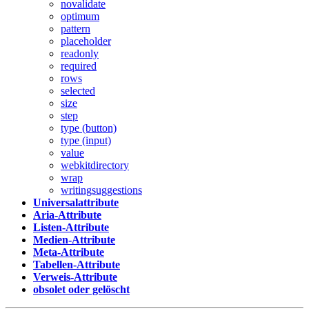
novalidate
optimum
pattern
placeholder
readonly
required
rows
selected
size
step
type (button)
type (input)
value
webkitdirectory
wrap
writingsuggestions
Universalattribute
Aria-Attribute
Listen-Attribute
Medien-Attribute
Meta-Attribute
Tabellen-Attribute
Verweis-Attribute
obsolet oder gelöscht