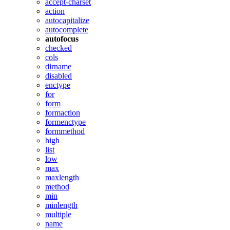
accept-charset
action
autocapitalize
autocomplete
autofocus
checked
cols
dirname
disabled
enctype
for
form
formaction
formenctype
formmethod
high
list
low
max
maxlength
method
min
minlength
multiple
name