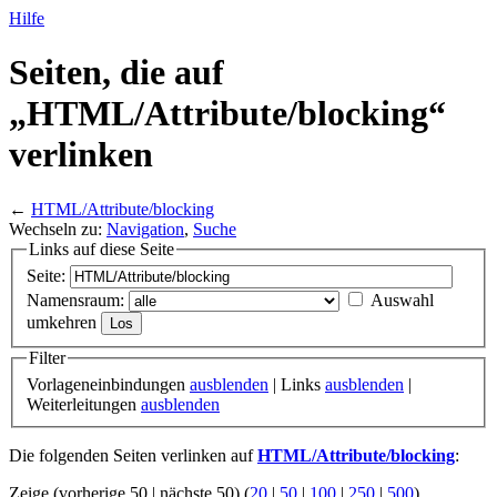
Hilfe
Seiten, die auf
„HTML/
Attribute/
blocking“
verlinken
←
HTML/Attribute/blocking
Wechseln zu:
Navigation
,
Suche
Links auf diese Seite
Seite:
Namensraum:
Auswahl
umkehren
Filter
Vorlageneinbindungen
ausblenden
| Links
ausblenden
|
Weiterleitungen
ausblenden
Die folgenden Seiten verlinken auf
HTML/Attribute/blocking
:
Zeige (vorherige 50 | nächste 50) (
20
|
50
|
100
|
250
|
500
)