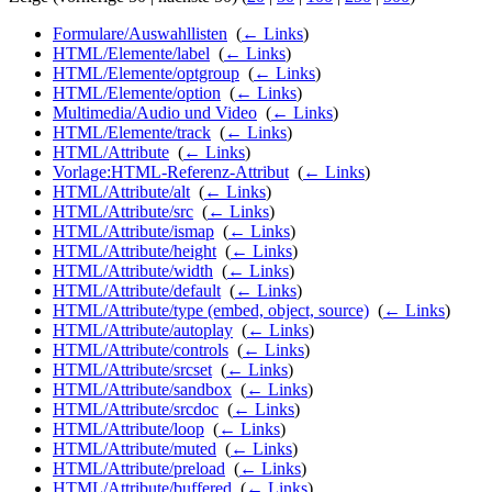
Formulare/Auswahllisten
‎
(
← Links
)
HTML/Elemente/label
‎
(
← Links
)
HTML/Elemente/optgroup
‎
(
← Links
)
HTML/Elemente/option
‎
(
← Links
)
Multimedia/Audio und Video
‎
(
← Links
)
HTML/Elemente/track
‎
(
← Links
)
HTML/Attribute
‎
(
← Links
)
Vorlage:HTML-Referenz-Attribut
‎
(
← Links
)
HTML/Attribute/alt
‎
(
← Links
)
HTML/Attribute/src
‎
(
← Links
)
HTML/Attribute/ismap
‎
(
← Links
)
HTML/Attribute/height
‎
(
← Links
)
HTML/Attribute/width
‎
(
← Links
)
HTML/Attribute/default
‎
(
← Links
)
HTML/Attribute/type (embed, object, source)
‎
(
← Links
)
HTML/Attribute/autoplay
‎
(
← Links
)
HTML/Attribute/controls
‎
(
← Links
)
HTML/Attribute/srcset
‎
(
← Links
)
HTML/Attribute/sandbox
‎
(
← Links
)
HTML/Attribute/srcdoc
‎
(
← Links
)
HTML/Attribute/loop
‎
(
← Links
)
HTML/Attribute/muted
‎
(
← Links
)
HTML/Attribute/preload
‎
(
← Links
)
HTML/Attribute/buffered
‎
(
← Links
)