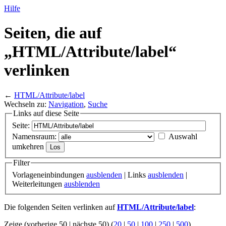
Hilfe
Seiten, die auf
„HTML/
Attribute/
label“
verlinken
←
HTML/Attribute/label
Wechseln zu:
Navigation
,
Suche
Links auf diese Seite
Seite:
Namensraum:
Auswahl
umkehren
Filter
Vorlageneinbindungen
ausblenden
| Links
ausblenden
|
Weiterleitungen
ausblenden
Die folgenden Seiten verlinken auf
HTML/Attribute/label
:
Zeige (vorherige 50 | nächste 50) (
20
|
50
|
100
|
250
|
500
)