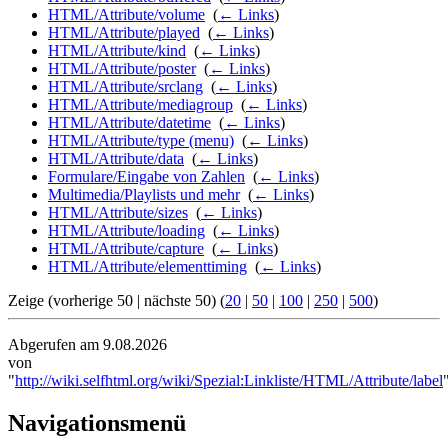
HTML/Attribute/volume
‎
(
← Links
)
HTML/Attribute/played
‎
(
← Links
)
HTML/Attribute/kind
‎
(
← Links
)
HTML/Attribute/poster
‎
(
← Links
)
HTML/Attribute/srclang
‎
(
← Links
)
HTML/Attribute/mediagroup
‎
(
← Links
)
HTML/Attribute/datetime
‎
(
← Links
)
HTML/Attribute/type (menu)
‎
(
← Links
)
HTML/Attribute/data
‎
(
← Links
)
Formulare/Eingabe von Zahlen
‎
(
← Links
)
Multimedia/Playlists und mehr
‎
(
← Links
)
HTML/Attribute/sizes
‎
(
← Links
)
HTML/Attribute/loading
‎
(
← Links
)
HTML/Attribute/capture
‎
(
← Links
)
HTML/Attribute/elementtiming
‎
(
← Links
)
Zeige (vorherige 50 | nächste 50) (
20
|
50
|
100
|
250
|
500
)
Abgerufen am 9.08.2026
von
"
http://wiki.selfhtml.org/wiki/Spezial:Linkliste/HTML/Attribute/label
Navigationsmenü