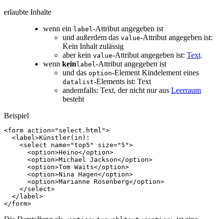
erlaubte Inhalte
wenn ein
-Attribut angegeben ist
label
und außerdem das
-Attribut angegeben ist:
value
Kein Inhalt zulässig
aber kein
-Attribut angegeben ist:
Text
.
value
wenn
kein
-Attribut angegeben ist
label
und das
-Element Kindelement eines
option
-Elements ist: Text
datalist
andernfalls: Text, der nicht nur aus
Leerraum
besteht
Beispiel
<
form
action
=
"select.html"
>
<
label
>
Künstler(in):

<
select
name
=
"top5"
size
=
"5"
>
<
option
>
Heino
</
option
>
<
option
>
Michael Jackson
</
option
>
<
option
>
Tom Waits
</
option
>
<
option
>
Nina Hagen
</
option
>
<
option
>
Marianne Rosenberg
</
option
>
</
select
>
</
label
>
</
form
>