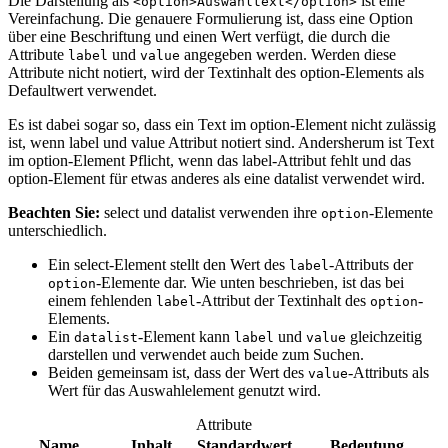
Die Darstellung als
ist eine
<option>Auswahltext</option>
Vereinfachung. Die genauere Formulierung ist, dass eine Option
über eine Beschriftung und einen Wert verfügt, die durch die
Attribute
und
angegeben werden. Werden diese
label
value
Attribute nicht notiert, wird der Textinhalt des option-Elements als
Defaultwert verwendet.
Es ist dabei sogar so, dass ein Text im option-Element nicht zulässig
ist, wenn label und value Attribut notiert sind. Andersherum ist Text
im option-Element Pflicht, wenn das label-Attribut fehlt und das
option-Element für etwas anderes als eine datalist verwendet wird.
Beachten Sie:
select und datalist verwenden ihre
-Elemente
option
unterschiedlich.
Ein select-Element stellt den Wert des
-Attributs der
label
-Elemente dar. Wie unten beschrieben, ist das bei
option
einem fehlenden
-Attribut der Textinhalt des
-
label
option
Elements.
Ein
-Element kann
und
gleichzeitig
datalist
label
value
darstellen und verwendet auch beide zum Suchen.
Beiden gemeinsam ist, dass der Wert des
-Attributs als
value
Wert für das Auswahlelement genutzt wird.
Attribute
Name
Inhalt
Standardwert
Bedeutung