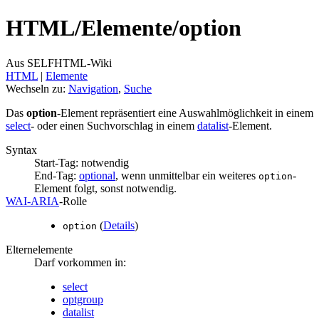
HTML/
Elemente/
option
Aus SELFHTML-Wiki
HTML
‎ |
Elemente
Wechseln zu:
Navigation
,
Suche
Das
option
-Element repräsentiert eine Auswahlmöglichkeit in einem
select
- oder einen Suchvorschlag in einem
datalist
-Element.
Syntax
Start-Tag: notwendig
End-Tag:
optional
, wenn unmittelbar ein weiteres
-
option
Element folgt, sonst notwendig.
WAI‑ARIA
‑Rolle
(
Details
)
option
Elternelemente
Darf vorkommen in:
select
optgroup
datalist