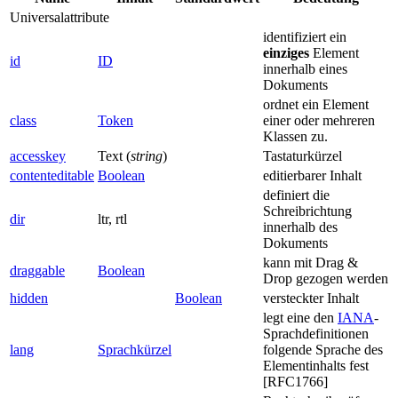
Universalattribute
identifiziert ein
einziges
Element
id
ID
innerhalb eines
Dokuments
ordnet ein Element
class
Token
einer oder mehreren
Klassen zu.
accesskey
Text (
string
)
Tastaturkürzel
contenteditable
Boolean
editierbarer Inhalt
definiert die
Schreibrichtung
dir
ltr, rtl
innerhalb des
Dokuments
kann mit Drag &
draggable
Boolean
Drop gezogen werden
hidden
Boolean
versteckter Inhalt
legt eine den
IANA
-
Sprachdefinitionen
lang
Sprachkürzel
folgende Sprache des
Elementinhalts fest
[RFC1766]