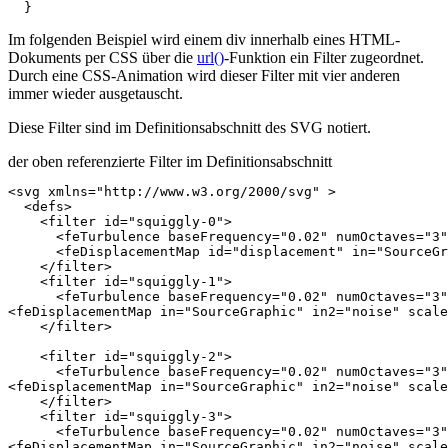
}
Im folgenden Beispiel wird einem div innerhalb eines HTML-
Dokuments per CSS über die
url()
-Funktion ein Filter zugeordnet.
Durch eine CSS-Animation wird dieser Filter mit vier anderen
immer wieder ausgetauscht.
Diese Filter sind im Definitionsabschnitt des SVG notiert.
der oben referenzierte Filter im Definitionsabschnitt
<svg
xmlns=
"http://www.w3.org/2000/svg"
>
<defs>
<filter
id=
"squiggly-0"
>
<feTurbulence
baseFrequency=
"0.02"
numOctaves=
"3"
<feDisplacementMap
id=
"displacement"
in=
"SourceGr
</filter>
<filter
id=
"squiggly-1"
>
<feTurbulence
baseFrequency=
"0.02"
numOctaves=
"3"
<feDisplacementMap
in=
"SourceGraphic"
in2=
"noise"
scale
</filter>
<filter
id=
"squiggly-2"
>
<feTurbulence
baseFrequency=
"0.02"
numOctaves=
"3"
<feDisplacementMap
in=
"SourceGraphic"
in2=
"noise"
scale
</filter>
<filter
id=
"squiggly-3"
>
<feTurbulence
baseFrequency=
"0.02"
numOctaves=
"3"
<feDisplacementMap
in=
"SourceGraphic"
in2=
"noise"
scale