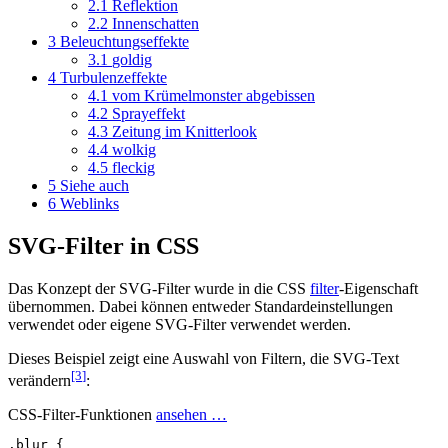
2.1
Reflektion
2.2
Innenschatten
3
Beleuchtungseffekte
3.1
goldig
4
Turbulenzeffekte
4.1
vom Krümelmonster abgebissen
4.2
Sprayeffekt
4.3
Zeitung im Knitterlook
4.4
wolkig
4.5
fleckig
5
Siehe auch
6
Weblinks
SVG-Filter in CSS
Das Konzept der SVG-Filter wurde in die CSS
filter
-Eigenschaft
übernommen. Dabei können entweder Standardeinstellungen
verwendet oder eigene SVG-Filter verwendet werden.
Dieses Beispiel zeigt eine Auswahl von Filtern, die SVG-Text
[3
]
verändern
:
CSS-Filter-Funktionen
ansehen …
.blur
{