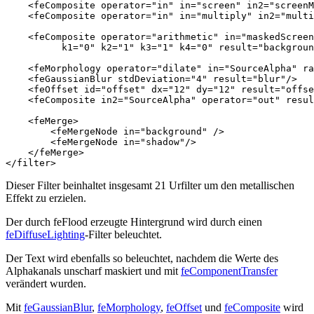
<feComposite
operator=
"in"
in=
"screen"
in2=
"screenM
<feComposite
operator=
"in"
in=
"multiply"
in2=
"multi
<feComposite
operator=
"arithmetic"
in=
"maskedScreen
k1=
"0"
k2=
"1"
k3=
"1"
k4=
"0"
result=
"backgroun
<feMorphology
operator=
"dilate"
in=
"SourceAlpha"
ra
<feGaussianBlur
stdDeviation=
"4"
result=
"blur"
/>
<feOffset
id=
"offset"
dx=
"12"
dy=
"12"
result=
"offse
<feComposite
in2=
"SourceAlpha"
operator=
"out"
resul
<feMerge>
<feMergeNode
in=
"background"
/>
<feMergeNode
in=
"shadow"
/>
</feMerge>
</filter>
Dieser Filter beinhaltet insgesamt 21 Urfilter um den metallischen
Effekt zu erzielen.
Der durch feFlood erzeugte Hintergrund wird durch einen
feDiffuseLighting
-Filter beleuchtet.
Der Text wird ebenfalls so beleuchtet, nachdem die Werte des
Alphakanals unscharf maskiert und mit
feComponentTransfer
verändert wurden.
Mit
feGaussianBlur
,
feMorphology
,
feOffset
und
feComposite
wird