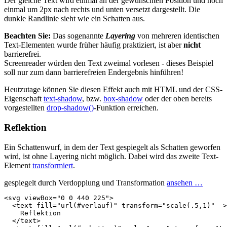
Der gleiche Text wird einmal an der gewünschten Position und noch
einmal um 2px nach rechts und unten versetzt dargestellt. Die
dunkle Randlinie sieht wie ein Schatten aus.
Beachten Sie:
Das sogenannte
Layering
von mehreren identischen
Text-Elementen wurde früher häufig praktiziert, ist aber
nicht
barrierefrei.
Screenreader würden den Text zweimal vorlesen - dieses Beispiel
soll nur zum dann barrierefreien Endergebnis hinführen!
Heutzutage können Sie diesen Effekt auch mit HTML und der CSS-
Eigenschaft
text-shadow
, bzw.
box-shadow
oder der oben bereits
vorgestellten
drop-shadow()
-Funktion erreichen.
Reflektion
Ein Schattenwurf, in dem der Text gespiegelt als Schatten geworfen
wird, ist ohne Layering nicht möglich. Dabei wird das zweite Text-
Element
transformiert
.
gespiegelt durch Verdopplung und Transformation
ansehen …
<svg
viewBox=
"0 0 440 225"
>
<text
fill=
"url(#verlauf)"
transform=
"scale(.5,1)"
>
    Reflektion

</text>