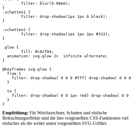
filter
:
blur
(
0.08em
);
}
.schatten1
{
filter
:
drop
-
shadow
(
1px
1px
0
black
);
}
.schatten2
{
filter
:
drop
-
shadow
(
1px
1px
2px
#333
);
}
.glow
{
fill
:
#c82f04
;
animation
:
svg
-
glow
2s
infinite
alternate
;
}
@keyframes
svg-glow
{
from
{
filter
:
drop
-
shadow
(
0
0
0
#fff
)
drop
-
shadow
(
0
0
0
}
to
{
filter
:
drop
-
shadow
(
0
0
1px
red
)
drop
-
shadow
(
0
0
}
}
Empfehlung:
Für Weichzeichner, Schatten und einfache
Beleuchtungseffekte sind die hier vorgestellten CSS-Funktionen viel
einfacher als die weiter unten vorgestellten SVG-Urfilter.