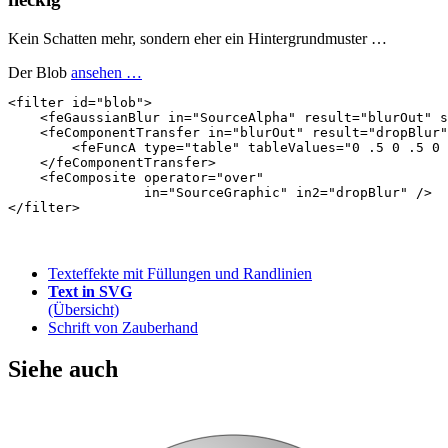
Kein Schatten mehr, sondern eher ein Hintergrundmuster …
Der Blob
ansehen …
<filter
id=
"blob"
>
<feGaussianBlur
in=
"SourceAlpha"
result=
"blurOut"
s
<feComponentTransfer
in=
"blurOut"
result=
"dropBlur"
<feFuncA
type=
"table"
tableValues=
"0 .5 0 .5 0 
</feComponentTransfer>
<feComposite
operator=
"over"
in=
"SourceGraphic"
in2=
"dropBlur"
/>
</filter>
Texteffekte mit Füllungen und Randlinien
Text in SVG
(Übersicht)
Schrift von Zauberhand
Siehe auch