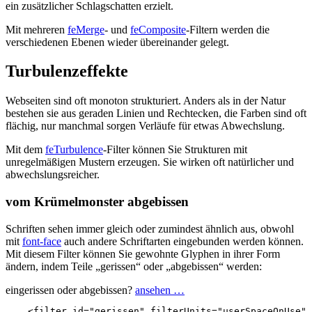
ein zusätzlicher Schlagschatten erzielt.
Mit mehreren
feMerge
- und
feComposite
-Filtern werden die
verschiedenen Ebenen wieder übereinander gelegt.
Turbulenzeffekte
Webseiten sind oft monoton strukturiert. Anders als in der Natur
bestehen sie aus geraden Linien und Rechtecken, die Farben sind oft
flächig, nur manchmal sorgen Verläufe für etwas Abwechslung.
Mit dem
feTurbulence
-Filter können Sie Strukturen mit
unregelmäßigen Mustern erzeugen. Sie wirken oft natürlicher und
abwechslungsreicher.
vom Krümelmonster abgebissen
Schriften sehen immer gleich oder zumindest ähnlich aus, obwohl
mit
font-face
auch andere Schriftarten eingebunden werden können.
Mit diesem Filter können Sie gewohnte Glyphen in ihrer Form
ändern, indem Teile „gerissen“ oder „abgebissen“ werden:
eingerissen oder abgebissen?
ansehen …
<filter
id=
"gerissen"
filterUnits=
"userSpaceOnUse"