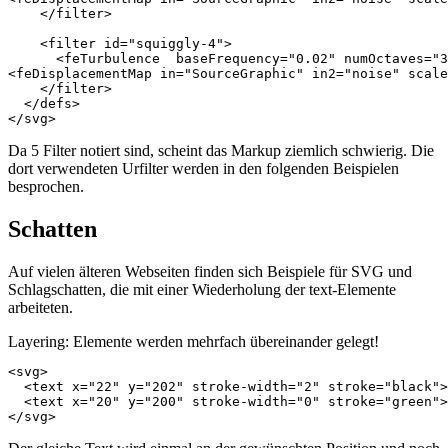
</filter>
<filter
id=
"squiggly-4"
>
<feTurbulence
baseFrequency=
"0.02"
numOctaves=
"3
<feDisplacementMap
in=
"SourceGraphic"
in2=
"noise"
scale
</filter>
</defs>
</svg>
Da 5 Filter notiert sind, scheint das Markup ziemlich schwierig. Die
dort verwendeten Urfilter werden in den folgenden Beispielen
besprochen.
Schatten
Auf vielen älteren Webseiten finden sich Beispiele für SVG und
Schlagschatten, die mit einer Wiederholung der text-Elemente
arbeiteten.
Layering: Elemente werden mehrfach übereinander gelegt!
<svg>
<text
x=
"22"
y=
"202"
stroke-width=
"2"
stroke=
"black"
>
<text
x=
"20"
y=
"200"
stroke-width=
"0"
stroke=
"green"
>
</svg>