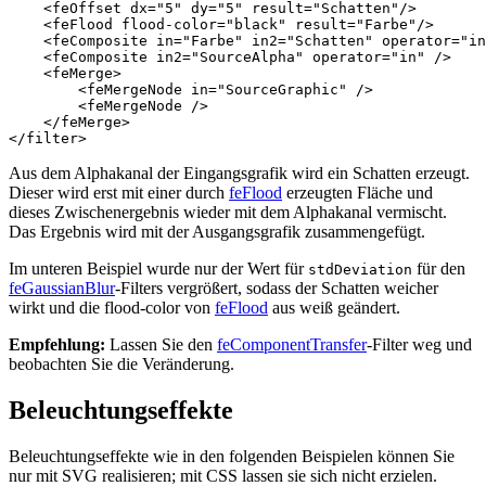
<feOffset
dx=
"5"
dy=
"5"
result=
"Schatten"
/>
<feFlood
flood-color=
"black"
result=
"Farbe"
/>
<feComposite
in=
"Farbe"
in2=
"Schatten"
operator=
"in
<feComposite
in2=
"SourceAlpha"
operator=
"in"
/>
<feMerge>
<feMergeNode
in=
"SourceGraphic"
/>
<feMergeNode
/>
</feMerge>
</filter>
Aus dem Alphakanal der Eingangsgrafik wird ein Schatten erzeugt.
Dieser wird erst mit einer durch
feFlood
erzeugten Fläche und
dieses Zwischenergebnis wieder mit dem Alphakanal vermischt.
Das Ergebnis wird mit der Ausgangsgrafik zusammengefügt.
Im unteren Beispiel wurde nur der Wert für
für den
stdDeviation
feGaussianBlur
-Filters vergrößert, sodass der Schatten weicher
wirkt und die flood-color von
feFlood
aus weiß geändert.
Empfehlung:
Lassen Sie den
feComponentTransfer
-Filter weg und
beobachten Sie die Veränderung.
Beleuchtungseffekte
Beleuchtungseffekte wie in den folgenden Beispielen können Sie
nur mit SVG realisieren; mit CSS lassen sie sich nicht erzielen.