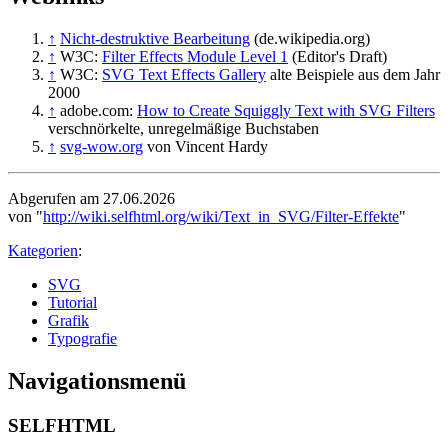
↑
Nicht-destruktive Bearbeitung
(de.wikipedia.org)
↑
W3C:
Filter Effects Module Level 1
(Editor's Draft)
↑
W3C:
SVG Text Effects Gallery
alte Beispiele aus dem Jahr
2000
↑
adobe.com:
How to Create Squiggly Text with SVG Filters
verschnörkelte, unregelmäßige Buchstaben
↑
svg-wow.org
von Vincent Hardy
Abgerufen am 27.06.2026
von "
http://wiki.selfhtml.org/wiki/Text_in_SVG/Filter-Effekte
"
Kategorien
:
SVG
Tutorial
Grafik
Typografie
Navigationsmenü
SELFHTML