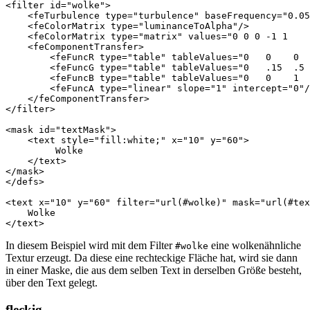
<filter
id=
"wolke"
>
<feTurbulence
type=
"turbulence"
baseFrequency=
"0.05
<feColorMatrix
type=
"luminanceToAlpha"
/>
<feColorMatrix
type=
"matrix"
values=
"0 0 0 -1 1   
<feComponentTransfer>
<feFuncR
type=
"table"
tableValues=
"0   0    0  
<feFuncG
type=
"table"
tableValues=
"0   .15  .5 
<feFuncB
type=
"table"
tableValues=
"0   0    1  
<feFuncA
type=
"linear"
slope=
"1"
intercept=
"0"
/
</feComponentTransfer>
</filter>
<mask
id=
"textMask"
>
<text
style=
"fill:white;"
x=
"10"
y=
"60"
>
         Wolke

</text>
</mask>
</defs>
<text
x=
"10"
y=
"60"
filter=
"url(#wolke)"
mask=
"url(#tex
</text>
In diesem Beispiel wird mit dem Filter
eine wolkenähnliche
#wolke
Textur erzeugt. Da diese eine rechteckige Fläche hat, wird sie dann
in einer Maske, die aus dem selben Text in derselben Größe besteht,
über den Text gelegt.
fleckig