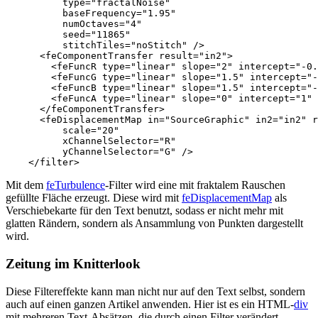
type=
"fractalNoise"
baseFrequency=
"1.95"
numOctaves=
"4"
seed=
"11865"
stitchTiles=
"noStitch"
/>
<feComponentTransfer
result=
"in2"
>
<feFuncR
type=
"linear"
slope=
"2"
intercept=
"-0.
<feFuncG
type=
"linear"
slope=
"1.5"
intercept=
"-
<feFuncB
type=
"linear"
slope=
"1.5"
intercept=
"-
<feFuncA
type=
"linear"
slope=
"0"
intercept=
"1"
</feComponentTransfer>
<feDisplacementMap
in=
"SourceGraphic"
in2=
"in2"
r
scale=
"20"
xChannelSelector=
"R"
yChannelSelector=
"G"
/>
</filter>
Mit dem
feTurbulence
-Filter wird eine mit fraktalem Rauschen
gefüllte Fläche erzeugt. Diese wird mit
feDisplacementMap
als
Verschiebekarte für den Text benutzt, sodass er nicht mehr mit
glatten Rändern, sondern als Ansammlung von Punkten dargestellt
wird.
Zeitung im Knitterlook
Diese Filtereffekte kann man nicht nur auf den Text selbst, sondern
auch auf einen ganzen Artikel anwenden. Hier ist es ein HTML-
div
mit mehreren Text-Absätzen, die durch einen Filter verändert