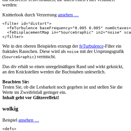
werden:
Knitterlook durch Verzerrung
ansehen …
<filter
id=
"distort"
>
<feTurbulence
baseFrequency=
"0.005 0.005"
numOctaves=
<feDisplacementMap
in=
"SourceGraphic"
in2=
"noise"
sca
</filter>
Wie in den oberen Beispielen erzeugt der
feTurbulence
-Filter ein
fraktales Rauschen. Diese wird als
mit der Ursprungsgrafik
noise
(
) vermischt.
SourceGraphic
Das div erhält so einen unregelmäßigen Rand und wirkt geknickt,
an den Knickstellen werden die Buchstaben unleserlich.
Beachten Sie:
Testen Sie, ob die Lesbarkeit noch gegeben ist und stellen Sie die
Werte im Zweifelsfall geringer ein.
Inhalt geht vor Glitzereffekt!
wolkig
Beispiel
ansehen …
<defs>