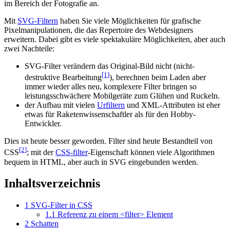
im Bereich der Fotografie an.
Mit
SVG-Filtern
haben Sie viele Möglichkeiten für grafische
Pixelmanipulationen, die das Repertoire des Webdesigners
erweitern. Dabei gibt es viele spektakuläre Möglichkeiten, aber auch
zwei Nachteile:
SVG-Filter verändern das Original-Bild nicht (nicht-
[1
]
destruktive Bearbeitung
), berechnen beim Laden aber
immer wieder alles neu, komplexere Filter bringen so
leistungsschwächere Mobilgeräte zum Glühen und Ruckeln.
der Aufbau mit vielen
Urfiltern
und XML-Attributen ist eher
etwas für Raketenwissenschaftler als für den Hobby-
Entwickler.
Dies ist heute besser geworden. Filter sind heute Bestandteil von
[2
]
CSS
; mit der
CSS-filter
-Eigenschaft können viele Algorithmen
bequem in HTML, aber auch in SVG eingebunden werden.
Inhaltsverzeichnis
1
SVG-Filter in CSS
1.1
Referenz zu einem <filter> Element
2
Schatten