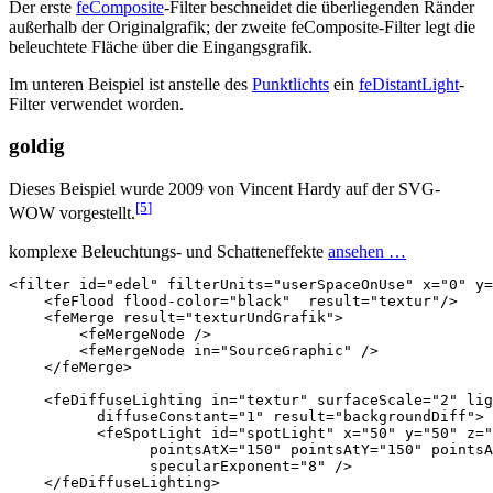
Der erste
feComposite
-Filter beschneidet die überliegenden Ränder
außerhalb der Originalgrafik; der zweite feComposite-Filter legt die
beleuchtete Fläche über die Eingangsgrafik.
Im unteren Beispiel ist anstelle des
Punktlichts
ein
feDistantLight
-
Filter verwendet worden.
goldig
Dieses Beispiel wurde 2009 von Vincent Hardy auf der SVG-
[5
]
WOW vorgestellt.
komplexe Beleuchtungs- und Schatteneffekte
ansehen …
<filter
id=
"edel"
filterUnits=
"userSpaceOnUse"
x=
"0"
y=
<feFlood
flood-color=
"black"
result=
"textur"
/>
<feMerge
result=
"texturUndGrafik"
>
<feMergeNode
/>
<feMergeNode
in=
"SourceGraphic"
/>
</feMerge>
<feDiffuseLighting
in=
"textur"
surfaceScale=
"2"
lig
diffuseConstant=
"1"
result=
"backgroundDiff"
>
<feSpotLight
id=
"spotLight"
x=
"50"
y=
"50"
z=
"
pointsAtX=
"150"
pointsAtY=
"150"
pointsA
specularExponent=
"8"
/>
</feDiffuseLighting>