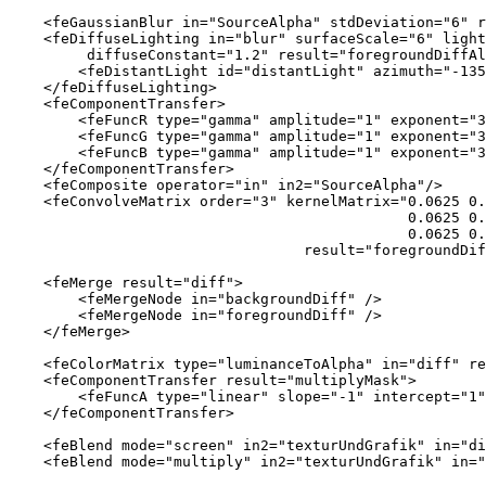
<feGaussianBlur
in=
"SourceAlpha"
stdDeviation=
"6"
r
<feDiffuseLighting
in=
"blur"
surfaceScale=
"6"
light
diffuseConstant=
"1.2"
result=
"foregroundDiffAl
<feDistantLight
id=
"distantLight"
azimuth=
"-135
</feDiffuseLighting>
<feComponentTransfer>
<feFuncR
type=
"gamma"
amplitude=
"1"
exponent=
"3
<feFuncG
type=
"gamma"
amplitude=
"1"
exponent=
"3
<feFuncB
type=
"gamma"
amplitude=
"1"
exponent=
"3
</feComponentTransfer>
<feComposite
operator=
"in"
in2=
"SourceAlpha"
/>
<feConvolveMatrix
order=
"3"
kernelMatrix=
"0.0625 0.
                                              0.0625 0.
                                              0.0625 0.
result=
"foregroundDif
<feMerge
result=
"diff"
>
<feMergeNode
in=
"backgroundDiff"
/>
<feMergeNode
in=
"foregroundDiff"
/>
</feMerge>
<feColorMatrix
type=
"luminanceToAlpha"
in=
"diff"
re
<feComponentTransfer
result=
"multiplyMask"
>
<feFuncA
type=
"linear"
slope=
"-1"
intercept=
"1"
</feComponentTransfer>
<feBlend
mode=
"screen"
in2=
"texturUndGrafik"
in=
"di
<feBlend
mode=
"multiply"
in2=
"texturUndGrafik"
in=
"