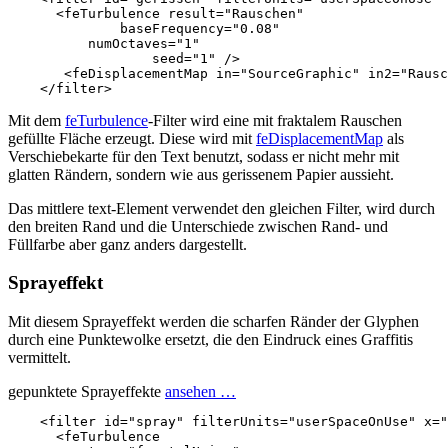
<feTurbulence
result=
"Rauschen"
baseFrequency=
"0.08"
numOctaves=
"1"
seed=
"1"
/>
<feDisplacementMap
in=
"SourceGraphic"
in2=
"Rausc
</filter>
Mit dem
feTurbulence
-Filter wird eine mit fraktalem Rauschen
gefüllte Fläche erzeugt. Diese wird mit
feDisplacementMap
als
Verschiebekarte für den Text benutzt, sodass er nicht mehr mit
glatten Rändern, sondern wie aus gerissenem Papier aussieht.
Das mittlere text-Element verwendet den gleichen Filter, wird durch
den breiten Rand und die Unterschiede zwischen Rand- und
Füllfarbe aber ganz anders dargestellt.
Sprayeffekt
Mit diesem Sprayeffekt werden die scharfen Ränder der Glyphen
durch eine Punktewolke ersetzt, die den Eindruck eines Graffitis
vermittelt.
gepunktete Sprayeffekte
ansehen …
<filter
id=
"spray"
filterUnits=
"userSpaceOnUse"
x=
"
<feTurbulence