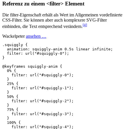
Referenz zu einem <filter> Element
Die filter-Eigenschaft erhält als Wert im Allgemeinen vordefinierte
CSS-Filter. Sie können aber auch komplexere SVG-Filter
[4
]
einbinden, die Text entsprechend verändern.
Wackelpeter
ansehen …
.squiggly
{
animation
:
squiggly
-
anim
0.5s
linear
infinite
;
filter
:
url("#squiggly-0")
;
}
@keyframes
squiggly-anim
{
0
%
{
filter
:
url("#squiggly-0")
;
}
25
%
{
filter
:
url("#squiggly-1")
;
}
50
%
{
filter
:
url("#squiggly-2")
;
}
75
%
{
filter
:
url("#squiggly-3")
;
}
100
%
{
filter
:
url("#squiggly-4")
;