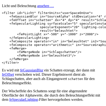
Licht und Beleuchtung
ansehen …
<filter
id=
"Licht"
filterUnits=
"userSpaceOnUse"
>
<feGaussianBlur
in=
"SourceAlpha"
stdDeviation=
"4"
r
<feOffset
in=
"schatten"
dx=
"4"
dy=
"4"
result=
"Schla
<feSpecularLighting
surfaceScale=
"5"
specularConsta
specularExponent=
"20"
lighting-colo
result=
"beleuchtet"
>
<fePointLight
x=
"-500"
y=
"-1000"
z=
"2000"
/>
</feSpecularLighting>
<feComposite
operator=
"in"
in=
"beleuchtet"
in2=
"Sou
<feComposite
operator=
"arithmetic"
in=
"SourceGraphi
<feMerge>
<feMergeNode
in=
"Schlagschatten"
/>
<feMergeNode
in=
"beleuchtet3"
/>
</feMerge>
</filter>
Es wird mit
feGaussianBlur
ein Schatten erzeugt, der dann mit
feOffset
verschoben wird. Dieser Ergebniswert dient als
Schlagschatten, aber auch als Eingangswert
für den
schatten
Beleuchtungseffekt.
Der Wischeffekt des Schattens sorgt für eine abgerundete
Oberfläche der Alphawerte, die durch den Beleuchtungseffekt mit
dem
feSpecularLighting
-Filter hervorgehoben werden.