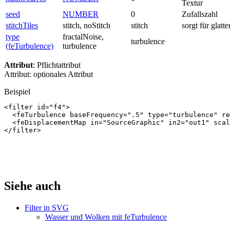
Textur
seed
NUMBER
0
Zufallszahl
stitchTiles
stitch, noStitch
stitch
sorgt für glat
type
fractalNoise,
turbulence
(feTurbulence)
turbulence
Attribut
: Pflichtattribut
Attribut: optionales Attribut
Beispiel
<filter
id=
"f4"
>
<feTurbulence
baseFrequency=
".5"
type=
"turbulence"
re
<feDisplacementMap
in=
"SourceGraphic"
in2=
"out1"
scal
</filter>
Siehe auch
Filter in SVG
Wasser und Wolken mit feTurbulence