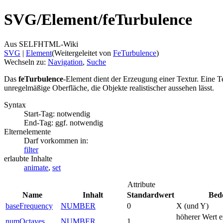
SVG/
Element/
feTurbulence
Aus SELFHTML-Wiki
SVG
‎ |
Element
(Weitergeleitet von
FeTurbulence
)
Wechseln zu:
Navigation
,
Suche
Das
feTurbulence
-Element dient der Erzeugung einer Textur. Eine Tex
unregelmäßige Oberfläche, die Objekte realistischer aussehen lässt.
Syntax
Start-Tag: notwendig
End-Tag: ggf. notwendig
Elternelemente
Darf vorkommen in:
filter
erlaubte Inhalte
animate
,
set
Attribute
Name
Inhalt
Standardwert
Bed
baseFrequency
NUMBER
0
X (und Y)
höherer Wert er
numOctaves
NUMBER
1