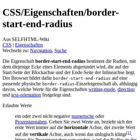
CSS/
Eigenschaften/
border-
start-end-radius
Aus SELFHTML-Wiki
CSS
‎ |
Eigenschaften
Wechseln zu:
Navigation
,
Suche
Die Eigenschaft
border-start-end-radius
bestimmt die Radien, mit
dem diejenige Ecke eines Elements abgerundet wird, die auf der
Start-Seite der Blockachse und der Ende-Seite der Inlineachse liegt.
Der Browser bildet dafür
auf eine
border-start-end-radius
passende physische
-Einzeleigenschaft ab, abhängig
border-radius
davon, welche Werte für die Eigenschaften
writing-mode
,
direction
und
text-orientation
festgelegt sind.
Erlaubte Werte
ein oder zwei nicht negative
numerische
oder
Prozentangaben
. Geben Sie zwei Werte an, bezieht sich der
erste Wert immer auf die
horizontale
Achse, der zweite Wert
[1
]
auf die
vertikale
Achse, auch wenn das unlogisch klingt
.
Wenn Sie Prozentangaben verwenden, wird der Radius in der