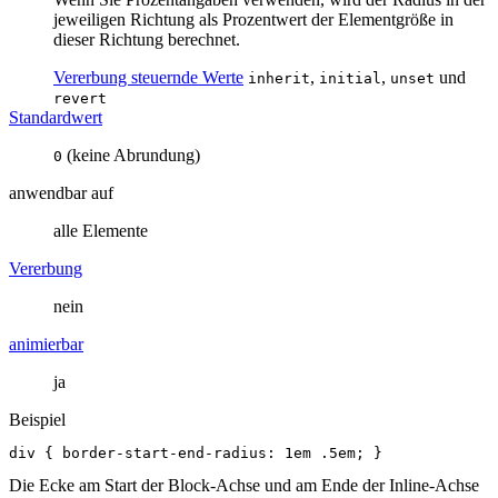
jeweiligen Richtung als Prozentwert der Elementgröße in
dieser Richtung berechnet.
Vererbung steuernde Werte
,
,
und
inherit
initial
unset
revert
Standardwert
(keine Abrundung)
0
anwendbar auf
alle Elemente
Vererbung
nein
animierbar
ja
Beispiel
div
{
border
-
start
-
end
-
radius
:
1em
.5em
;
}
Die Ecke am Start der Block-Achse und am Ende der Inline-Achse