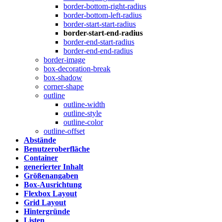
border-bottom-right-radius
border-bottom-left-radius
border-start-start-radius
border-start-end-radius
border-end-start-radius
border-end-end-radius
border-image
box-decoration-break
box-shadow
corner-shape
outline
outline-width
outline-style
outline-color
outline-offset
Abstände
Benutzeroberfläche
Container
generierter Inhalt
Größenangaben
Box-Ausrichtung
Flexbox Layout
Grid Layout
Hintergründe
Listen