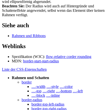
wird ellipsenförmig abgerundet.
Beachten Sie:
Der Radius wird auch auf Hintergründe und
Schatteneffekte angewendet, selbst wenn das Element über keinen
Rahmen verfügt.
Siehe auch
Rahmen und Ribbons
Weblinks
Spezifikation (W3C):
flow-relative corder rounding
MDN:
border-start-start-radius
Liste der CSS-Eigenschaften
Rahmen und Schatten
border
…-width
…-style
…-color
…-top
…-right
…-bottom
…-left
…-block
…-inline
border-radius
border-top-left-radius
border-top-right-radius