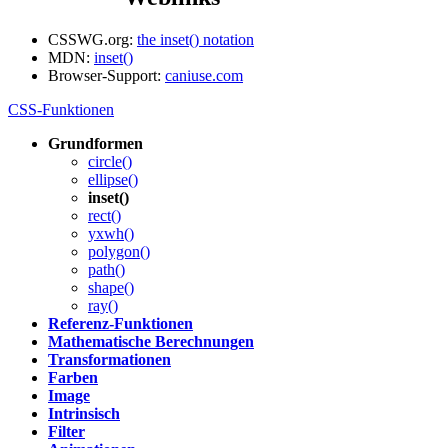
CSSWG.org:
the inset() notation
MDN:
inset()
Browser-Support:
caniuse.com
CSS-Funktionen
Grundformen
circle()
ellipse()
inset()
rect()
yxwh()
polygon()
path()
shape()
ray()
Referenz-Funktionen
Mathematische Berechnungen
Transformationen
Farben
Image
Intrinsisch
Filter