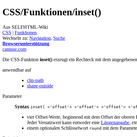
CSS/
Funktionen/
inset()
Aus SELFHTML-Wiki
CSS
‎ |
Funktionen
Wechseln zu:
Navigation
,
Suche
Browserunterstützung
caniuse.com
Die CSS-Funktion
inset()
erzeugt ein Rechteck mit dem angegebenen 
anwendbar auf
clip-path
shape-outside
Parameter
Syntax
inset( <'offset'> <'offset'> <'offset'> <'o
vier Offset-Werte, beginnend mit dem Offset der oberen
Jeder Versatzwert kann entweder eine
Längenangabe
, ei
einem optionalen Schlüsselwort
mit dem Paramete
round