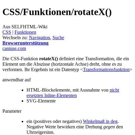
CSS/
Funktionen/
rotateX()
Aus SELFHTML-Wiki
CSS
‎ |
Funktionen
Wechseln zu:
Navigation
,
Suche
Browserunterstützung
caniuse.com
Die CSS-Funktion
rotateX()
definiert eine Transformation, die ein
Element um die Abszisse (horizontale Achse) dreht, ohne es zu
verformen. Ihr Ergebnis ist ein Datentyp <
Transformationsfunktion
>
anwendbar auf
HTML-Blockelemente, mit Ausnahme von
nicht
ersetzten Inline-Elementen
SVG-Elemente
Parameter
ein (positives oder negatives)
Winkelmaß in deg
.
Negative Werte bewirken eine Drehung
gegen
den
Uhrzeigersinn.