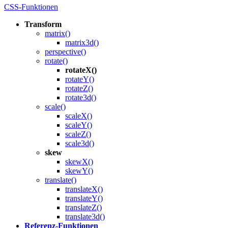
CSS-Funktionen
Transform
matrix()
matrix3d()
perspective()
rotate()
rotateX()
rotateY()
rotateZ()
rotate3d()
scale()
scaleX()
scaleY()
scaleZ()
scale3d()
skew
skewX()
skewY()
translate()
translateX()
translateY()
translateZ()
translate3d()
Referenz-Funktionen