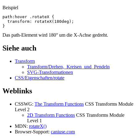
Beispiel
path
:hover
.rotateX
{
transform
:
rotateX
(
180
deg
);
}
Das path-Element wird 180° um die X-Achse gedreht.
Siehe auch
Transform
Transform/Drehen,_Kreisen_und_Pendeln
SVG-Transformationen
CSS/Eigenschaften/rotate
Weblinks
CSSWG:
The Transform Functions
CSS Transforms Module
Level 2
2D Transform Functions
CSS Transforms Module
Level 1
MDN:
rotateX()
Browser-Support:
caniuse.com