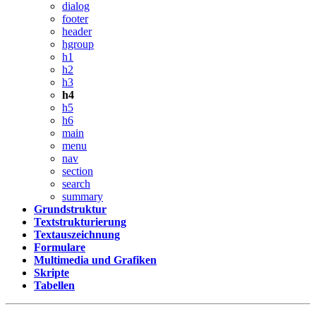
dialog
footer
header
hgroup
h1
h2
h3
h4
h5
h6
main
menu
nav
section
search
summary
Grundstruktur
Textstrukturierung
Textauszeichnung
Formulare
Multimedia und Grafiken
Skripte
Tabellen