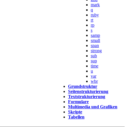
mark
q
ruby
rt
rp
s
samp
small
span
strong
sub
sup
time
u
var
wbr
Grundstruktur
Seitenstrukturierung
Textstrukturierung
Formulare
Multimedia und Grafiken
Skripte
Tabellen