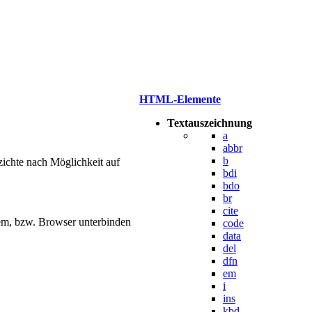
HTML-Elemente
Textauszeichnung
a
abbr
b
zichte nach Möglichkeit auf
bdi
bdo
br
cite
tem, bzw. Browser unterbinden
code
data
del
dfn
em
i
ins
kbd