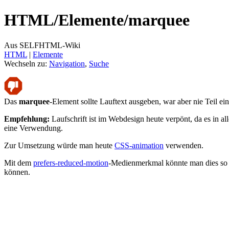
HTML/
Elemente/
marquee
Aus SELFHTML-Wiki
HTML
‎ |
Elemente
Wechseln zu:
Navigation
,
Suche
Das
marquee
-Element sollte Lauftext ausgeben, war aber nie Teil ei
Empfehlung:
Laufschrift ist im Webdesign heute verpönt, da es in al
eine Verwendung.
Zur Umsetzung würde man heute
CSS-animation
verwenden.
Mit dem
prefers-reduced-motion
-Medienmerkmal könnte man dies so a
können.