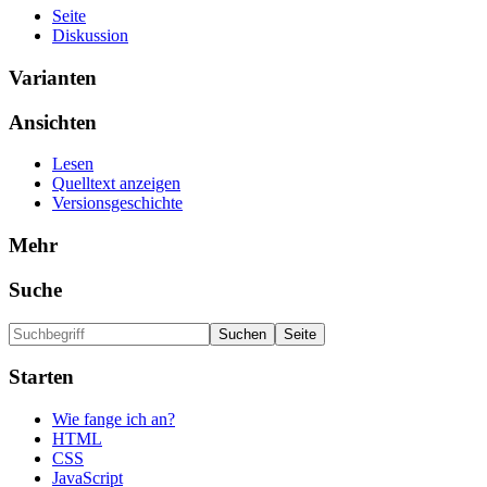
Seite
Diskussion
Varianten
Ansichten
Lesen
Quelltext anzeigen
Versionsgeschichte
Mehr
Suche
Starten
Wie fange ich an?
HTML
CSS
JavaScript