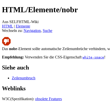
HTML/
Elemente/
nobr
Aus SELFHTML-Wiki
HTML
‎ |
Elemente
Wechseln zu:
Navigation
,
Suche
Das
nobr
-Element sollte automatische Zeilenumbrüche verhindern, wa
Empfehlung:
Verwenden Sie die CSS-Eigenschaft
!
white-space
Siehe auch
Zeilenumbruch
Weblinks
W3C(Spezifikation):
obsolete Features