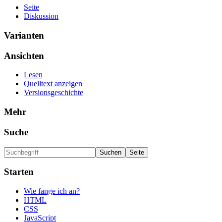
Seite
Diskussion
Varianten
Ansichten
Lesen
Quelltext anzeigen
Versionsgeschichte
Mehr
Suche
Starten
Wie fange ich an?
HTML
CSS
JavaScript