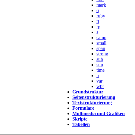
mark
q
ruby
rt
rp
s
samp
small
span
strong
sub
sup
time
u
var
wbr
Grundstruktur
Seitenstrukturierung
Textstrukturierung
Formulare
Multimedia und Grafiken
Skripte
Tabellen