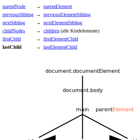
parentNode
→
parentElement
previousSibling
→
previousElementSibling
nextSibling
→
nextElementSibling
childNodes
→
children
(alle Kindelemente)
firstChild
→
firstElementChild
lastChild
→
lastElementChild