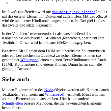
document
.
getElementById
(
'ausgabe'
).
textContent
=
}
Im JavaScript-Bereich wird mit
document.querySelector
('ul')
auf das erste ul-Element im Dokument zugegriffen. Mit
lastChild
wird dessen letzter Kindknoten angesprochen. Im Beispiel ist dies
das zweite und letzte li-Element.
In der Variablen
ist also anschließend das
letzterPunkt
Knotenobjekt des zweiten li-Elements gespeichert, aber nicht sein
Textinhalt. Dieser wird jedoch anschließend ausgegeben.
Beachten Sie:
Gemäß dem DOM stellt bereits ein Zeilenumbruch
oder ein Leerzeichen im Quelltext zwischen Elementknoten (so
genannnter
Whitespace
) einen eigenen Text-Kindknoten dar. Auch
HTML-Kommentare sind eigene Knoten. Daran halten sich alle
gängigen Browser.
Siehe auch
Mit den Eigenschaften des
Node
-Objekts werden alle Knoten - auch
Textknoten (evtl. sogar mit
Whitespace
) - ermittelt. Meist will man
aber nur Elementknoten ansprechen. Hier haben andere
Schnittstellen
bessere Methoden, die die gewünschten Elemente
herausfiltern: