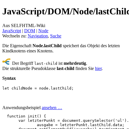
JavaScript/
DOM/
Node/
lastChil
Aus SELFHTML-Wiki
JavaScript
‎ |
DOM
‎ |
Node
Wechseln zu:
Navigation
,
Suche
Die Eigenschaft
Node.lastChild
speichert das Objekt des letzten
Kindknotens eines Knotens.
Der Begriff
ist
mehrdeutig
.
last-child
Die strukturelle Pseudoklasse
last-child
finden Sie
hier
.
Syntax
let childNode = node.lastChild;
Anwendungsbeispiel
ansehen …
function
init
()
{
var
letzterPunkt
=
document
.
querySelector
(
'ul'
).
ausgabe
=
letzterPunkt
.
lastChild
.
data
;