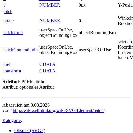
y
NUMBER
0px
Y-Posit
pitch
Winkel
rotate
NUMBER
0
Rotatio
userSpaceOnUse,
hatchUnits
objectBoundingBox
objectBoundingBox
setzt da
userSpaceOnUse,
Koordin
hatchContentUnits
userSpaceOnUse
objectBoundingBox
für den 
hatch-M
href
CDATA
transform
CDATA
Attribut
: Pflichtattribut
Attribut: optionales Attribut
Abgerufen am 8.08.2026
von "
http://wiki.selfhtml.org/wiki/SVG/Element/hatch
"
Kategorie
:
Obsolet (SVG2)