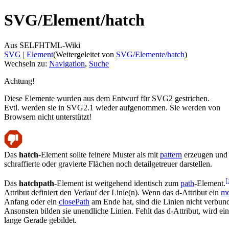
SVG/
Element/
hatch
Aus SELFHTML-Wiki
SVG
‎ |
Element
(Weitergeleitet von
SVG/Elemente/hatch
)
Wechseln zu:
Navigation
,
Suche
Achtung!
Diese Elemente wurden aus dem Entwurf für SVG2 gestrichen.
Evtl. werden sie in SVG2.1 wieder aufgenommen. Sie werden von
Browsern nicht unterstützt!
Das
hatch
-Element sollte feinere Muster als mit
pattern
erzeugen und
schraffierte oder gravierte Flächen noch detailgetreuer darstellen.
[
Das
hatchpath
-Element ist weitgehend identisch zum
path
-Element.
Attribut definiert den Verlauf der Linie(n). Wenn das d-Attribut ein
m
Anfang oder ein
closePath
am Ende hat, sind die Linien nicht verbun
Ansonsten bilden sie unendliche Linien. Fehlt das d-Attribut, wird ei
lange Gerade gebildet.