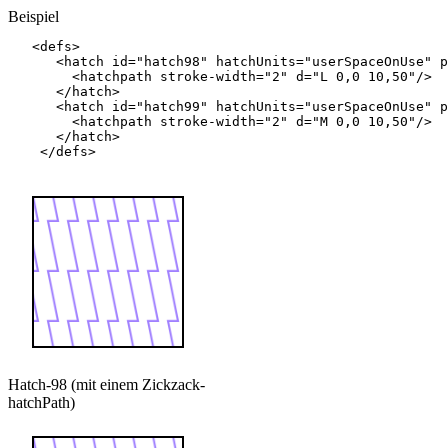
Beispiel
<defs>
<hatch
id=
"hatch98"
hatchUnits=
"userSpaceOnUse"
p
<hatchpath
stroke-width=
"2"
d=
"L 0,0 10,50"
/>
</hatch>
<hatch
id=
"hatch99"
hatchUnits=
"userSpaceOnUse"
p
<hatchpath
stroke-width=
"2"
d=
"M 0,0 10,50"
/>
</hatch>
</defs>
Hatch-98 (mit einem Zickzack-
hatchPath)