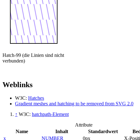
Hatch-99 (die Linien sind nicht
verbunden)
Weblinks
W3C:
Hatches
Gradient meshes and hatching to be removed from SVG 2.0
↑
W3C:
hatchpath-Element
Attribute
Name
Inhalt
Standardwert
Be
x
NUMBER
0px
X-Posit