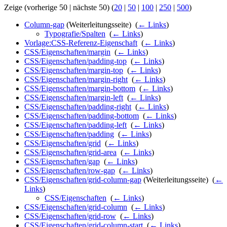
Zeige (vorherige 50 | nächste 50) (
20
|
50
|
100
|
250
|
500
)
Column-gap
(Weiterleitungsseite) ‎
(
← Links
)
Typografie/Spalten
‎
(
← Links
)
Vorlage:CSS-Referenz-Eigenschaft
‎
(
← Links
)
CSS/Eigenschaften/margin
‎
(
← Links
)
CSS/Eigenschaften/padding-top
‎
(
← Links
)
CSS/Eigenschaften/margin-top
‎
(
← Links
)
CSS/Eigenschaften/margin-right
‎
(
← Links
)
CSS/Eigenschaften/margin-bottom
‎
(
← Links
)
CSS/Eigenschaften/margin-left
‎
(
← Links
)
CSS/Eigenschaften/padding-right
‎
(
← Links
)
CSS/Eigenschaften/padding-bottom
‎
(
← Links
)
CSS/Eigenschaften/padding-left
‎
(
← Links
)
CSS/Eigenschaften/padding
‎
(
← Links
)
CSS/Eigenschaften/grid
‎
(
← Links
)
CSS/Eigenschaften/grid-area
‎
(
← Links
)
CSS/Eigenschaften/gap
‎
(
← Links
)
CSS/Eigenschaften/row-gap
‎
(
← Links
)
CSS/Eigenschaften/grid-column-gap
(Weiterleitungsseite) ‎
(
←
Links
)
CSS/Eigenschaften
‎
(
← Links
)
CSS/Eigenschaften/grid-column
‎
(
← Links
)
CSS/Eigenschaften/grid-row
‎
(
← Links
)
CSS/Eigenschaften/grid-column-start
‎
(
← Links
)