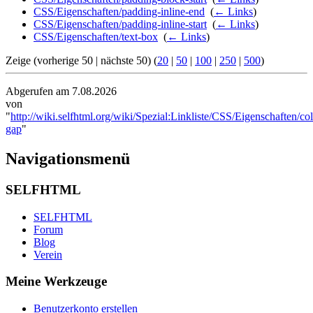
CSS/Eigenschaften/padding-inline-end
‎
(
← Links
)
CSS/Eigenschaften/padding-inline-start
‎
(
← Links
)
CSS/Eigenschaften/text-box
‎
(
← Links
)
Zeige (vorherige 50 | nächste 50) (
20
|
50
|
100
|
250
|
500
)
Abgerufen am 7.08.2026
von
"
http://wiki.selfhtml.org/wiki/Spezial:Linkliste/CSS/Eigenschaften/c
gap
"
Navigationsmenü
SELFHTML
SELFHTML
Forum
Blog
Verein
Meine Werkzeuge
Benutzerkonto erstellen