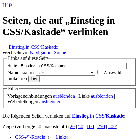
Hilfe
Seiten, die auf „Einstieg in
CSS/
Kaskade“ verlinken
←
Einstieg in CSS/Kaskade
Wechseln zu:
Navigation
,
Suche
Links auf diese Seite
Seite:
Namensraum:
Auswahl
umkehren
Filter
Vorlageneinbindungen
ausblenden
| Links
ausblenden
|
Weiterleitungen
ausblenden
Die folgenden Seiten verlinken auf
Einstieg in CSS/Kaskade
:
Zeige (vorherige 50 | nächste 50) (
20
|
50
|
100
|
250
|
500
)
CSS/@-Regeln
‎
(
← Links
)