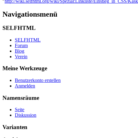
"
http://wiki.selfhtml.org/wiki/Spezial:Linkliste/Einstieg_in_CSS/Kas
Navigationsmenü
SELFHTML
SELFHTML
Forum
Blog
Verein
Meine Werkzeuge
Benutzerkonto erstellen
Anmelden
Namensräume
Seite
Diskussion
Varianten