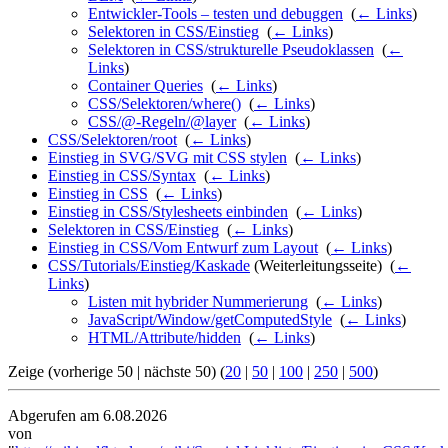
Entwickler-Tools – testen und debuggen
‎
(
← Links
)
Selektoren in CSS/Einstieg
‎
(
← Links
)
Selektoren in CSS/strukturelle Pseudoklassen
‎
(
←
Links
)
Container Queries
‎
(
← Links
)
CSS/Selektoren/where()
‎
(
← Links
)
CSS/@-Regeln/@layer
‎
(
← Links
)
CSS/Selektoren/root
‎
(
← Links
)
Einstieg in SVG/SVG mit CSS stylen
‎
(
← Links
)
Einstieg in CSS/Syntax
‎
(
← Links
)
Einstieg in CSS
‎
(
← Links
)
Einstieg in CSS/Stylesheets einbinden
‎
(
← Links
)
Selektoren in CSS/Einstieg
‎
(
← Links
)
Einstieg in CSS/Vom Entwurf zum Layout
‎
(
← Links
)
CSS/Tutorials/Einstieg/Kaskade
(Weiterleitungsseite) ‎
(
←
Links
)
Listen mit hybrider Nummerierung
‎
(
← Links
)
JavaScript/Window/getComputedStyle
‎
(
← Links
)
HTML/Attribute/hidden
‎
(
← Links
)
Zeige (vorherige 50 | nächste 50) (
20
|
50
|
100
|
250
|
500
)
Abgerufen am 6.08.2026
von