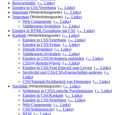
Browserpräfix
‎
(
← Links
)
Einstieg in CSS/Vererbung
‎
(
← Links
)
Important
(Weiterleitungsseite) ‎
(
← Links
)
!important
(Weiterleitungsseite) ‎
(
← Links
)
Web Components
‎
(
← Links
)
Validierungs-Stylesheet
‎
(
← Links
)
Einstieg in HTML/Gestaltung mit CSS
‎
(
← Links
)
Kaskade
(Weiterleitungsseite) ‎
(
← Links
)
Einstieg in CSS/Vererbung
‎
(
← Links
)
Einstieg in CSS/Syntax
‎
(
← Links
)
Default-Stylesheet
‎
(
← Links
)
Validierungs-Stylesheet
‎
(
← Links
)
Einstieg in CSS/Stylesheets einbinden
‎
(
← Links
)
CSS/@-Regeln/@layer
‎
(
← Links
)
Einstieg in CSS/Vom Entwurf zum Layout
‎
(
← Links
)
JavaScript und CSS/CSS-Eigenschaften auslesen
‎
(
←
Links
)
CSS/Tutorials/Sichtbarkeit von Elementen
‎
(
← Links
)
Spezifität
(Weiterleitungsseite) ‎
(
← Links
)
Selektoren in CSS/Logische Pseudoklassen
‎
(
← Links
)
Einstieg in CSS/Kaskade
‎
(
← Links
)
Einstieg in CSS/Vererbung
‎
(
← Links
)
Web Components
‎
(
← Links
)
CSS/Selektoren/is()
‎
(
← Links
)
BEM
‎
(
← Links
)