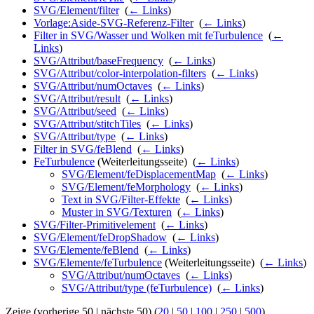
SVG/Element/filter
‎
(
← Links
)
Vorlage:Aside-SVG-Referenz-Filter
‎
(
← Links
)
Filter in SVG/Wasser und Wolken mit feTurbulence
‎
(
←
Links
)
SVG/Attribut/baseFrequency
‎
(
← Links
)
SVG/Attribut/color-interpolation-filters
‎
(
← Links
)
SVG/Attribut/numOctaves
‎
(
← Links
)
SVG/Attribut/result
‎
(
← Links
)
SVG/Attribut/seed
‎
(
← Links
)
SVG/Attribut/stitchTiles
‎
(
← Links
)
SVG/Attribut/type
‎
(
← Links
)
Filter in SVG/feBlend
‎
(
← Links
)
FeTurbulence
(Weiterleitungsseite) ‎
(
← Links
)
SVG/Element/feDisplacementMap
‎
(
← Links
)
SVG/Element/feMorphology
‎
(
← Links
)
Text in SVG/Filter-Effekte
‎
(
← Links
)
Muster in SVG/Texturen
‎
(
← Links
)
SVG/Filter-Primitivelement
‎
(
← Links
)
SVG/Element/feDropShadow
‎
(
← Links
)
SVG/Elemente/feBlend
‎
(
← Links
)
SVG/Elemente/feTurbulence
(Weiterleitungsseite) ‎
(
← Links
)
SVG/Attribut/numOctaves
‎
(
← Links
)
SVG/Attribut/type (feTurbulence)
‎
(
← Links
)
Zeige (vorherige 50 | nächste 50) (
20
|
50
|
100
|
250
|
500
)