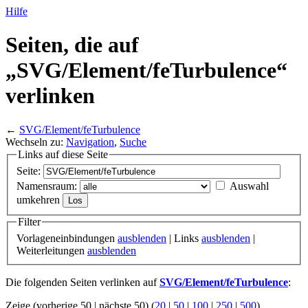
Hilfe
Seiten, die auf
„SVG/
Element/
feTurbulence“
verlinken
←
SVG/Element/feTurbulence
Wechseln zu:
Navigation
,
Suche
Links auf diese Seite
Seite:
Namensraum:
Auswahl
umkehren
Filter
Vorlageneinbindungen
ausblenden
| Links
ausblenden
|
Weiterleitungen
ausblenden
Die folgenden Seiten verlinken auf
SVG/Element/feTurbulence
:
Zeige (vorherige 50 | nächste 50) (
20
|
50
|
100
|
250
|
500
)