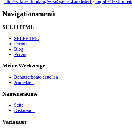
"
http://wiki.selfhtml.org/wiki/Spezial:Linkliste/Typografie/Textformat
Navigationsmenü
SELFHTML
SELFHTML
Forum
Blog
Verein
Meine Werkzeuge
Benutzerkonto erstellen
Anmelden
Namensräume
Seite
Diskussion
Varianten