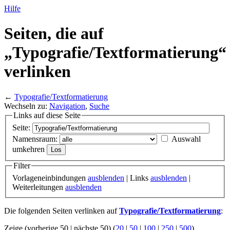
Hilfe
Seiten, die auf
„Typografie/
Textformatierung“
verlinken
←
Typografie/Textformatierung
Wechseln zu:
Navigation
,
Suche
Links auf diese Seite
Seite:
Namensraum:
Auswahl
umkehren
Filter
Vorlageneinbindungen
ausblenden
| Links
ausblenden
|
Weiterleitungen
ausblenden
Die folgenden Seiten verlinken auf
Typografie/Textformatierung
:
Zeige (vorherige 50 | nächste 50) (
20
|
50
|
100
|
250
|
500
)