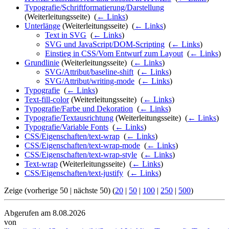
Typografie/Schriftformatierung/Darstellung
(Weiterleitungsseite) ‎
(
← Links
)
Unterlänge
(Weiterleitungsseite) ‎
(
← Links
)
Text in SVG
‎
(
← Links
)
SVG und JavaScript/DOM-Scripting
‎
(
← Links
)
Einstieg in CSS/Vom Entwurf zum Layout
‎
(
← Links
)
Grundlinie
(Weiterleitungsseite) ‎
(
← Links
)
SVG/Attribut/baseline-shift
‎
(
← Links
)
SVG/Attribut/writing-mode
‎
(
← Links
)
Typografie
‎
(
← Links
)
Text-fill-color
(Weiterleitungsseite) ‎
(
← Links
)
Typografie/Farbe und Dekoration
‎
(
← Links
)
Typografie/Textausrichtung
(Weiterleitungsseite) ‎
(
← Links
)
Typografie/Variable Fonts
‎
(
← Links
)
CSS/Eigenschaften/text-wrap
‎
(
← Links
)
CSS/Eigenschaften/text-wrap-mode
‎
(
← Links
)
CSS/Eigenschaften/text-wrap-style
‎
(
← Links
)
Text-wrap
(Weiterleitungsseite) ‎
(
← Links
)
CSS/Eigenschaften/text-justify
‎
(
← Links
)
Zeige (vorherige 50 | nächste 50) (
20
|
50
|
100
|
250
|
500
)
Abgerufen am 8.08.2026
von