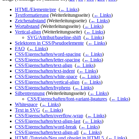
HTML/Elemente/pre
‎
(
← Links
)
Textformatierung
(Weiterleitungsseite) ‎
(
← Links
)
Zeichenabstand
(Weiterleitungsseite) ‎
(
← Links
)
Wortabstand
(Weiterleitungsseite) ‎
(
← Links
)
Vertical-align
(Weiterleitungsseite) ‎
(
← Links
)
SVG/Attribut/baseline-shift
‎
(
← Links
)
Selektoren in CSS/Pseudoelemente
‎
(
← Links
)
FAQ
‎
(
← Links
)
CSS/Eigenschaften/word-spacing
‎
(
← Links
)
CSS/Eigenschaften/letter-spacing
‎
(
← Links
)
CSS/Eigenschaften/text-align
‎
(
← Links
)
CSS/Eigenschaften/text-indent
‎
(
← Links
)
CSS/Eigenschaften/white-space
‎
(
← Links
)
CSS/Eigenschaften/vertical-align
‎
(
← Links
)
CSS/Eigenschaften/hyphens
‎
(
← Links
)
Silbentrennung
(Weiterleitungsseite) ‎
(
← Links
)
CSS/Eigenschaften/font-variant-ligatures
‎
(
← Links
)
Whitespace
‎
(
← Links
)
Text in SVG
‎
(
← Links
)
CSS/Eigenschaften/overflow-wrap
‎
(
← Links
)
CSS/Eigenschaften/text-align-last
‎
(
← Links
)
CSS/Eigenschaften/word-break
‎
(
← Links
)
CSS/Eigenschaften/text-align-all
‎
(
← Links
)
HTML/Tutorials/Neu und obsolet in HTML5
‎
(
← Links
)